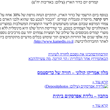
קמדיס יום כדור הארץ (צילום: באדיבות יח"צ)
בנוסף ביום הרשמי של כדור הארץ, תתקיים הנחה גורפת של 30% אחוז על כל תכשירי קמדיס.
רוני קרמר
, מייסדת ומנכלית קמדיס: "הכבוד לטבע כפי שהוא ולבני האדם בתו
צמחי המרפא שבהם אנחנו משתמשים לייצור התמציות המשולבות במוצרינו, ג
האקולוגיים של הצמחים בטבע, כך שדריסת הרגל שלנו היא מינימלית ללא פג
מוצרי קמדיס מבוססים על שילוב של תמציות צמחים יחד עם מרכיבים נוספ
בת אלפי שנים אל הדורות הבאים תוך שימוש בכלים מדעיים מתקדמים ביו
לאתר החברה/לרכישה:
http://www.kamedis.co.il/
קודם
קודם
הכינו את גופכם לחזרה לשיגרה
הבא
המירוץ אחר הבלורית / הוי קורונה, מה עשית?
הבא
מלון אמריקן קולוני – חוויה של כריסטמס
קרא עוד »
מתכון – גלידת אפרסקים ביתית
קרא עוד »