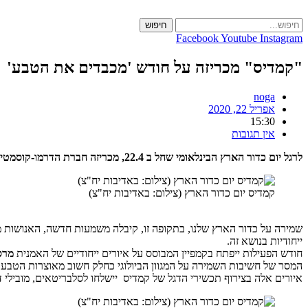
Skip
to
חיפוש
content
Facebook
Youtube
Instagram
"קמדיס" מכריזה על חודש 'מכבדים את הטבע'
noga
אפריל 22, 2020
15:30
אין תגובות
לרגל יום כדור הארץ הבינלאומי שחל ב 22.4, מכריזה חברת הדרמו-קוסמטיקה המובילה "קמדיס", על חודש של אהבה לטבע, עם מגוון פעילויות, מבצעים וקמפיין רשת תחת הסלוגן 'מה הצמח שלך' ?
קמדיס יום כדור הארץ (צילום: באדיבות יח"צ)
שמירה על כדור הארץ שלנו, בתקופה זו, קיבלה משמעות חדשה, האנושות מב
ייחודיות בנושא זה.
חודש הפעילות ייפתח בקמפיין המבוסס על איורים ייחודיים של האמנית
מרס
המסר של חשיבות השמירה על המגוון הביולוגי כחלק חשוב מאוצרות הטבע.
איורים אלה בצירוף תכשירי הדגל של קמדיס יישלחו לסלבריטאים, מוביל