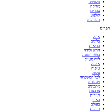
טלוויזיה
מוזיקה
ספרים
קולנוע
תערוכות
תפריט
אוכל
בלוגים
בריאות
הריון ולידה
כושר ותזונה
לייף סטייל
אופנה
טיפוח
עיצוב
לכל המשפחה
מסעדות
מתכונים
צרכנות
תיירות
בארץ
בעולם
תרבות