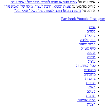
אמא נגה
על
צומת הגומא! חובה לעצור. מילה של "אמא נגה"
בוריס בוחבוט
על
צומת הגומא! חובה לעצור. מילה של "אמא נגה"
אורנה
על
צומת הגומא! חובה לעצור. מילה של "אמא נגה"
Facebook
Youtube
Instagram
אוכל
בלוגים
בריאות
הריון ולידה
כושר ותזונה
לייף סטייל
אופנה
טיפוח
עיצוב
לכל המשפחה
מסעדות
מתכונים
צרכנות
תיירות
בארץ
בעולם
תרבות
במה ואומנות
הצגות