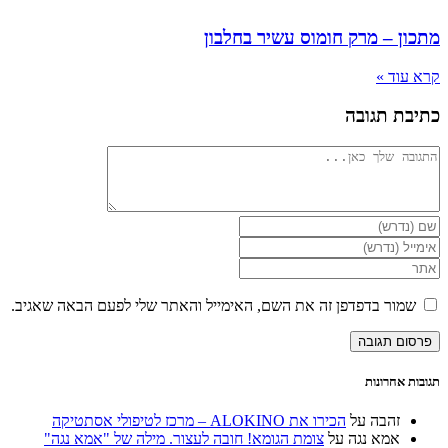
מתכון – מרק חומוס עשיר בחלבון
קרא עוד »
כתיבת תגובה
להגיב
הזן
את
הזן
השם
את
הזן
שלך
כתובת
את
או
דואר
כתובת
שמור בדפדפן זה את השם, האימייל והאתר שלי לפעם הבאה שאגיב.
שם
האלקטרוני
אתר
משתמש
שלך
האינטרנט
כדי
כדי
שלך
להגיב
להגיב
(אופציונלי)
תגובות אחרונות
זהבה
על
הכירו את ALOKINO – מרכז לטיפולי אסתטיקה
אמא נגה
על
צומת הגומא! חובה לעצור. מילה של "אמא נגה"