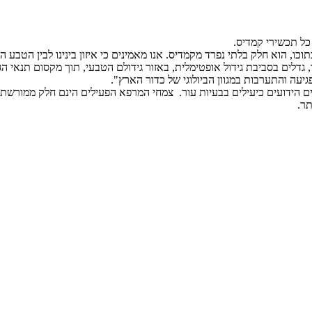
כו, הוא חלק בלתי נפרד מקמדיס. אנו מאמינים כי איזון בינינו לבין הטבע ה
דלים בסביבת גידול אופטימלית, באזור גידולם הטבעי, תוך מקסום תנאי הג
יעה והתערבות במגוון הביולוגי של כדור הארץ".
ים הידועים כיעילים בבעיות עור. צמחי המרפא הפעילים הינם חלק ממורשת
תר.