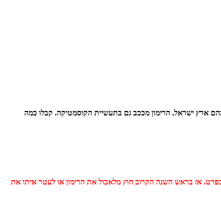
רימון, פרי מיוחד זה, שהוא עסיסי ויפה מסמל את תחילת הסתיו והוא אחד מ-7 המינים שנתברכה בהם ארץ ישראל. הרימון מככב גם בתעשיית הקוסמטיקה. קבלו כמה
ג בפרט. אז בראש השנה הקרוב חוץ מלאכול את הרימון או לעטר איתו את