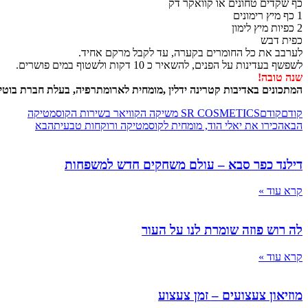
כף שקדים טחונים או קוואקר דק
1 כף מיץ רימונים
2 כפיות מיץ לימון
כפית דבש
לערבב את כל החומרים בקערה, עד לקבל מרקם אחיד.
לשפשף בעדינות על הפנים, להשאיר כ 10 דקות ולשטוף במים פושרים.
שנה טובה!
המתכונים באדיבות קטרינה ידלין
,מומחית לארומתרפיה, בעלת חברת בוטיק
קודם
קודם
SR COSMETICS משיקה הקוויאר בשירות הקוסמטיקה
הבא
הכירו את יאלי הוד, מומחית לקוסמטיקה ורוקחות טבעית
הבא
דילנד כפר סבא – עולם משחקים חדש למשפחות
קרא עוד »
לה רוש פוזה שומרת לנו על העור
קרא עוד »
מוזיאון צעצועים – זמן צעצוע