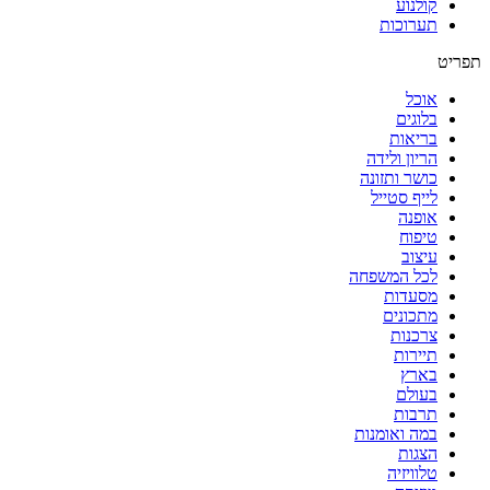
קולנוע
תערוכות
תפריט
אוכל
בלוגים
בריאות
הריון ולידה
כושר ותזונה
לייף סטייל
אופנה
טיפוח
עיצוב
לכל המשפחה
מסעדות
מתכונים
צרכנות
תיירות
בארץ
בעולם
תרבות
במה ואומנות
הצגות
טלוויזיה