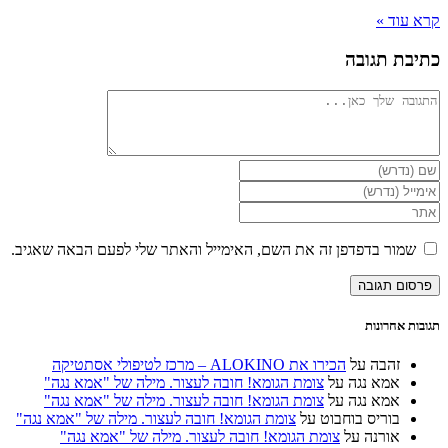
קרא עוד »
כתיבת תגובה
להגיב
הזן
את
הזן
השם
את
הזן
שלך
כתובת
את
או
דואר
כתובת
שמור בדפדפן זה את השם, האימייל והאתר שלי לפעם הבאה שאגיב.
שם
האלקטרוני
אתר
משתמש
שלך
האינטרנט
כדי
כדי
שלך
להגיב
להגיב
(אופציונלי)
תגובות אחרונות
זהבה
על
הכירו את ALOKINO – מרכז לטיפולי אסתטיקה
אמא נגה
על
צומת הגומא! חובה לעצור. מילה של "אמא נגה"
אמא נגה
על
צומת הגומא! חובה לעצור. מילה של "אמא נגה"
בוריס בוחבוט
על
צומת הגומא! חובה לעצור. מילה של "אמא נגה"
אורנה
על
צומת הגומא! חובה לעצור. מילה של "אמא נגה"