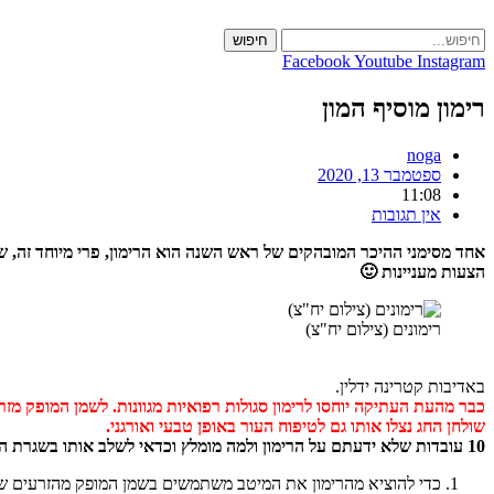
Skip
to
חיפוש
content
Facebook
Youtube
Instagram
רימון מוסיף המון
noga
ספטמבר 13, 2020
11:08
אין תגובות
הצעות מעניינות 🙂
רימונים (צילום יח"צ)
באדיבות קטרינה ידלין.
כבר מהעת העתיקה יוחסו לרימון סגולות רפואיות מגוונות. לשמן המופק מז
שולחן החג נצלו אותו גם לטיפוח העור באופן טבעי ואורגני.
10 עובדות שלא ידעתם על הרימון ולמה מומלץ וכדאי לשלב אותו בשגרת הטיפוח:
כדי להוציא מהרימון את המיטב משתמשים בשמן המופק מהזרעים של