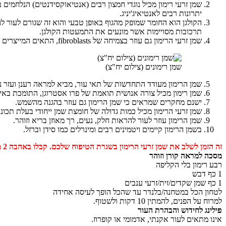
שמן זרעי רימון מכיל נוגדי חמצון רבים (אנטיאוקסידנטים) הנלחמים
יתרונות רבים לאנטיאיג'יניג.
הקולגן הוא החומר שמופק מהגוף באופן טבעי והוא זה שגורם לעור 
תרכובות מסויימות אשר מונעים את התמעטות הקולגן.
שמן זרעי הרימון גם עוזר בצמיחה של fibroblasts, התאים המייצרים אלסטין וקולגן.ולכן הוא מענה טבעי מצויין לתחליף קולגן חיצוני.
שמן רימונים (צילום יח"צ)
שמן הרימון מעודד התחדשות של תאי עור, מביא למראה רענן ועזר נג
שמן רימון מכיל צורה אנושית תואמת של פרו אסטרוגן, התומכת באיז
ישנם מחקרים שמראים כי שמן הרימון גם עוזר בהגנה מהשמש.
שמן זרעי הרימון מכיל כמות גדולה של חומצת שמן ייחודי בעלת תכונ
שמן הרימון עוזר לעור להראות חלק, נעים, רך מאוזן בריא וזוהר.
בשמן הרימון קיימים ויטמינים רבים ומינרלים כמו סידן וברזל.
זה הזמן לשלב את שמן זרעי הרימון בשגרת הטיפוח שלכם. קבלו באהבה 2 מתכונים קלים ומהירים להכנה עם רימון
מסכה למראה קורן וזוהר
רבע רימון בלי הקליפה
1 כף דבש
1 כף שמן שקדים/זית/זרעי ענבים
לטחון הכל במטחנה/בלנדר עד שהכל הופך לעיסה אחידה
למרוח על הפנים, להמתין 10 דקות ולשטוף.
פילינג לחידוש והבהרת העור
אינו מתאים לעור אקנתי, אדמומי או קופרוז.