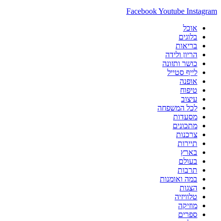
Facebook
Youtube
Instagram
אוכל
בלוגים
בריאות
הריון ולידה
כושר ותזונה
לייף סטייל
אופנה
טיפוח
עיצוב
לכל המשפחה
מסעדות
מתכונים
צרכנות
תיירות
בארץ
בעולם
תרבות
במה ואומנות
הצגות
טלוויזיה
מוזיקה
ספרים