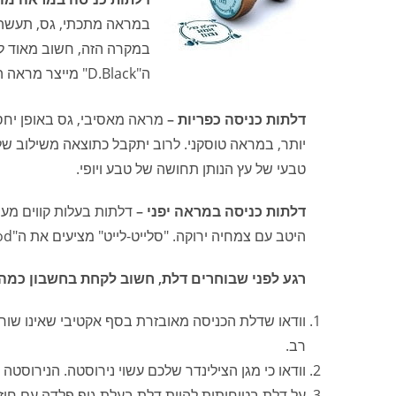
במראה מתכתי, גס, תעשה עב
במקרה הזה, חשוב מאוד ל
ה"D.Black" מייצר מראה המתאים לסגנון המתכת התעשייתי, ומחדד את המודרניות של הבית.
דלתות כניסה כפריות –
מראה מאסיבי, גס באופן יחס
טבעי של עץ הנותן תחושה של טבע ויופי.
דלתות כניסה במראה יפני –
דלתות בעלות קווים מעו
היטב עם צמחיה ירוקה. "סלייט-לייט" מציעים את ה"Teak Wood" שיכול להתאים בצורה מושלמת לסגנון המראה היפני.
רגע לפני שבוחרים דלת, חשוב לקחת בחשבון כמה
וודאו שדלת הכניסה מאובזרת בסף אקטיבי שאינו שורט 
רב.
וודאו כי מגן הצילינדר שלכם עשוי נירוסטה. הנירוסטה
על דלת בטיחותית להיות דלת בעלת גוף פלדה עם חיזו