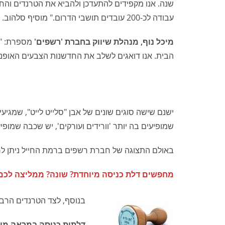
שנה. אנו מקפידים להתעדכן ולהביא את הטרנדים והחיד
עבודה לכ-200 עובדים תושבי הדרום." מוסיף סלהוב.
מיכל נוף, מנהלת שיווק בחברת 'רשפים'
מספרת: "ב
הבית. אנו דואגים לשלב את החדשנות הצבעים האופנת
שמופיעים בה יותר 'וורידים ועורקים', יש שכבה שמו
באולם התצוגה של חברת רשפים ברמת החייל ניתן לראו
מחפשים דלת כניסה מיוחדת? שונה? ממליצה לכם בחום להגיע לאולם ה
בנוסף, לצד הטרנדים הרבי
דלתות כניסה במראה מוד