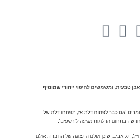
בן טבעית, ומשמשים לחיפוי ייחודי שמוסיף
ומרים 'אם כבר לפתוח דלת אז, תפתחו דלת של
חדשה בתחום הדלתות מגיעה ל'רשפים'.
ות חוץ תוצרת הארץ כבר 35 שנה. מפעל החברה נמצא באשקלון וברחוב הלח"י 9 ברמת החייל, תל אביב, שוכן אולם התצוגה של החברה. אולם