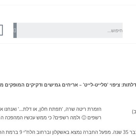
ת: ציפוי 'סלייט-לייט' – אריחים גמישים ודקיקים המופקים מא
הזמרת ריטה שרה, 'תפתח חלון, או דלת…' ואנחנו א
)
רשפים 🙂 ולמה רשפים? כי ממש עכשיו המהפכה ה
חברת "רשפים", המספקת דלת