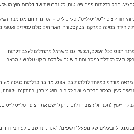
להציע. החל בדלתות פנים פשוטות, סטנדרטיות ועד דלתות חוץ מושקע
חודי- ציפוי "סלייט-לייט". סלייט לייט – הטרנד החם מגרמניה הגי
ליחידה במינה במרקם ובטקסטורה. האריחים כולם עמידים ואטומים ל
גיע מגרמניה, ומשווק ב-35 מדינות. הטרנד תפס בכל העולם, ועכשיו גם בישראל מתחילים לעצב דלתות
כמו בחו"ל. בגלל הגמישות של האריחים ניתן ליישמם בקלות על כל דלת כניסה והחידוש גם על דלתות קו 0 ולהשיג מראה
ף מראה מודרני במיוחד לדלתות בקו אפס. מדובר בדלתות כניסה מעור
הנראים לעין. מכלול הדלת מיושר לקיר בו הוא מותקן, בהתקנה שטוחה
פים מעניקה ייעוץ לתכנון ולעיצוב הדלת. ניתן ליישם את הציפוי סלייט ליי
, מנכ"ל ובעלים של מפעל 'רשפים'