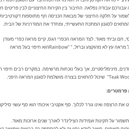
ורכם עבודה נפלאה. החיבור בין הקירות החיצוניים לבין פריטים חל
שמור על חלקה החיצוני של מבואת הכניסה חף מתוספות דקורטיביות
י, חם וביתי מאוד. לצד המראה הכפרי הגס, קיים מראה כפרי מעודן
יותר, במראה טוסקני. לרוב יתקבל כתוצאה משילוב של מראה עץ לא מהוקצע וברזל, " "Rainbowהוא חיפוי בעל מראה
דנים, מינימליסטיים, אך בעלי נוכחות מרשימה. במקרים רבים חיפוי ה
 פרמטרים:
את הרצפה ואינו גורר לכלוך. סף אקטיבי איכותי הוא סף עשוי סיליקו
 תשמור על תקינות ועמידות הצילינדר לאורך שנים ארוכות מאוד.
קים תואמים. חשוב לוודא נתון זה ולא להסתפק רק ברושם שמייצר המ