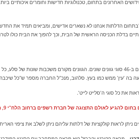
ושים האחרונים בתחום, טכנולוגיות חדישות וחומרים איכותיים ביותר.
תחום הדלתות אנחנו לא נשארים אדישים, ומביאים תמיד את החדש
יים בדלת הכניסה הראשית של הבית, וכך להפוך את הבית כולו לטרנ
ישנם שישה סוגים שונים של אבן "סלייט לייט", שמגיעים ב-46 סוגי גוונים שונים. הגוונים מקו
פיעה בה 'עין' ממש כמו בעץ. סלהוב, מנכ"ל החברה מספר ש"כל שיכב
ת את כל סוגי ה'סלייט לייט'.
תצוגה של חברת רשפים ברחוב הלח"י 9, רמת החייל, תל אביב. מילה של "אמא נגה".
ם ניתן לראות קולקציות של דלתות עליהם ניתן לשלב את ציפוי הארי
רני –
מראה הקורטן והברזל הוא מראה המתחבר עם הסגנון המודרני