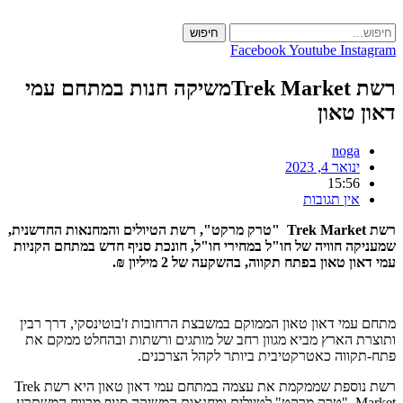
Skip
to
חיפוש
content
Facebook
Youtube
Instagram
רשת Trek Marketמשיקה חנות במתחם עמי
דאון טאון
noga
ינואר 4, 2023
15:56
אין תגובות
רשת Trek Market "טרק מרקט", רשת הטיולים והמחנאות החדשנית,
שמעניקה חוויה של חו"ל במחירי חו"ל, חונכת סניף חדש במתחם הקניות
עמי דאון טאון בפתח תקווה, בהשקעה של 2 מיליון ₪.
מתחם עמי דאון טאון הממוקם במשבצת הרחובות ז'בוטינסקי, דרך רבין
ותוצרת הארץ מביא מגוון רחב של מותגים ורשתות ובהחלט ממקם את
פתח-תקווה כאטרקטיבית ביותר לקהל הצרכנים.
רשת נוספת שממקמת את עצמה במתחם עמי דאון טאון היא רשת Trek
Market "טרק מרקט" לטיולים ומחנאות המשיקה סניף מרווח המשתרע