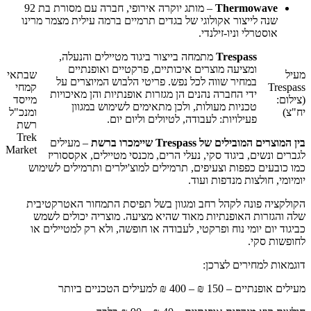
Thermowave
– מותג יוקרה אירופי, חברה עם מסורת בת 92
שנה לייצור אקולוגי של בגדים תרמיים ברמה עילית מצמר מרינו
אוסטרלי וניו-זילנדי.
Trespass
מתמחה בייצור ביגוד מטיילים והנעלה,
ומציעה מוצרים איכותיים, פרקטיים ואופנתיים
מעיל
שבתאי
במחיר שווה לכל נפש. פריטי הלבוש המיוצרים על
Trespass
קמחי
ידי החברה נהנים הן מגזרות אופנתיות והן מאיכויות
(צילום:
מייסד
טכניות מעולות, ולכן מתאימים לשימוש במגוון
יח"צ)
ומנכ"ל
פעילויות: לעבודה, לטיולים וליום יום.
רשת
Trek
בין המוצרים המובילים של Trespass שיימכרו ברשת
– מעילים
Market
לגברים ונשים, ביגוד סקי, נעלי הרים, מכנסי מטיילים, אקססוריז
כמו כובעים כפפות וצעיפים, תרמילים למוצ'ילרים ותרמילים לשימוש
יומיומי, חולצות מנדפות ועוד.
הקולקציה פונה לקהל רחב ומגוון בשל תפיסת התמחור האטרקטיבית
שלה והגזרות האופנתיות מאוד שהיא מציעה. מוצריה יכולים לשמש
כביגוד יום יומי נוח ופרקטי, לעבודה או חופשה, ולא רק למטיילים או
לחופשות סקי.
דוגמאות למחירים לצרכן:
מעילים אופנתיים – 150 ₪ – 400 ₪ למעילים הטכניים ביותר