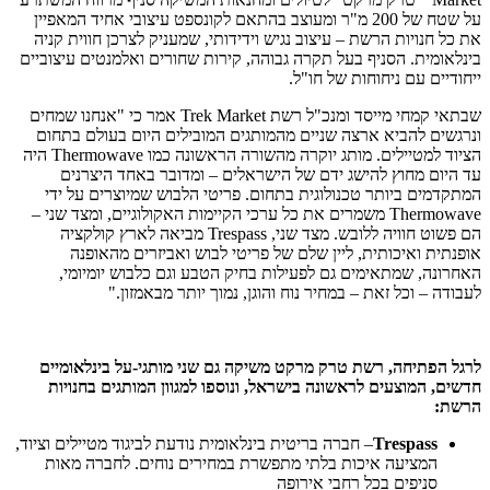
על שטח של 200 מ"ר ומעוצב בהתאם לקונספט עיצובי אחיד המאפיין
את כל חנויות הרשת – עיצוב נגיש וידידותי, שמעניק לצרכן חווית קניה
בינלאומית. הסניף בעל תקרה גבוהה, קירות שחורים ואלמנטים עיצוביים
ייחודיים עם ניחוחות של חו"ל.
שבתאי קמחי מייסד ומנכ"ל רשת Trek Market אמר כי "אנחנו שמחים
ונרגשים להביא ארצה שניים מהמותגים המובילים היום בעולם בתחום
הציוד למטיילים. מותג יוקרה מהשורה הראשונה כמו Thermowave היה
עד היום מחוץ להישג ידם של הישראלים – ומדובר באחד היצרנים
המתקדמים ביותר טכנולוגית בתחום. פריטי הלבוש שמיוצרים על ידי
Thermowave משמרים את כל ערכי הקיימות האקולוגיים, ומצד שני –
הם פשוט חוויה ללובש. מצד שני, Trespass מביאה לארץ קולקציה
אופנתית ואיכותית, ליין שלם של פריטי לבוש ואביזרים מהאופנה
האחרונה, שמתאימים גם לפעילות בחיק הטבע וגם כלבוש יומיומי,
לעבודה – וכל זאת – במחיר נוח והוגן, נמוך יותר מבאמזון."
לרגל הפתיחה, רשת טרק מרקט משיקה גם שני מותגי-על בינלאומיים
חדשים, המוצעים לראשונה בישראל, ונוספו למגוון המותגים בחנויות
הרשת:
Trespass
– חברה בריטית בינלאומית נודעת לביגוד מטיילים וציוד,
המציעה איכות בלתי מתפשרת במחירים נוחים. לחברה מאות
סניפים בכל רחבי אירופה