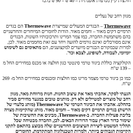
חולצות קיץ מנדפות אופנתיות – 40 ₪ – 90 ₪ בלבד
מגוון רחב של נעליים
Thermowave
– הבגדים המעולים שמייצרת
Thermowave
הם בגדים
תרמיים דקים מאוד – וחמים מאוד. הודות לחומרים המיוחדים והחדשניים
בהם משתמשת החברה, כמו צמר המרינו ותרכובותיו השונות, הבגדים
אינם מסורבלים ואינם גורמים להזעה ויחד עם זאת מחממים מאוד. לכן,
למרות שבמקורם הבגדים מיועדים למקצוענים, הם
מתאימים גם לשימוש
יומיומי, לעבודה, לשופינג, לצבא וכד'
.
הקולקציה כוללת ביגוד טרמי סינטטי כגון חולצה או מכנס במחירים החל מ
– 139 ש"ח
כמו כן ביגוד טרמי מצמר מרינו כמו חולצות ומכנסים במחירים החל מ- 269
ש"ח.
הגעתי לסקר, אהבתי מאד את עיצוב החנות. חנות מרווחת מאד, מגוון
רחב של מוצרים למטיילים ולא רק. מותגים טובים במנעד מחירים סביר
בהחלט. אהבתי את הביגוד הטרמי של Thermowave (מותג בלעדי של
הרשת) בגדים תרמיים דקים מאוד – וחמים מאוד. מותג שהקיימות מצויה
בליבת פעילות החברה. ב-Thermowave, מבינים את החשיבות של
שימור כדור הארץ עבור הדורות הבאים. לכן, החברה מבטיחה שכל
תהליך המשמש ליצירת העיצובים החדשניים שלה מבוצע בהתאם לתקני
הקיימות הגבוהים ביותר. ולמרות הטכנולוגיה המתקדמת, החומרים