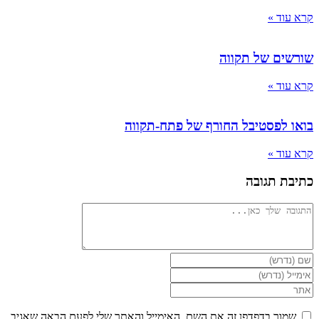
קרא עוד »
שורשים של תקווה
קרא עוד »
בואו לפסטיבל החורף של פתח-תקווה
קרא עוד »
כתיבת תגובה
להגיב
הזן
את
הזן
השם
את
הזן
שלך
כתובת
את
או
דואר
כתובת
שמור בדפדפן זה את השם, האימייל והאתר שלי לפעם הבאה שאגיב.