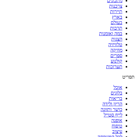
מתכונים
צרכנות
תיירות
בארץ
בעולם
תרבות
במה ואומנות
הצגות
טלוויזיה
מוזיקה
ספרים
קולנוע
תערוכות
תפריט
אוכל
בלוגים
בריאות
הריון ולידה
כושר ותזונה
לייף סטייל
אופנה
טיפוח
עיצוב
לכל המשפחה