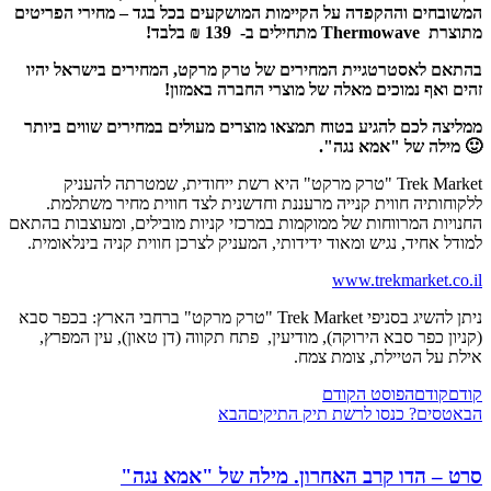
המשובחים וההקפדה על הקיימות המושקעים בכל בגד – מחירי הפריטים
מתוצרת Thermowave מתחילים ב- 139 ₪ בלבד!
בהתאם לאסטרטגיית המחירים של טרק מרקט, המחירים בישראל יהיו
זהים ואף נמוכים מאלה של מוצרי החברה באמזון!
ממליצה לכם להגיע בטוח תמצאו מוצרים מעולים במחירים שווים ביותר
🙂
מילה של "אמא נגה".
Trek Market "טרק מרקט" היא רשת ייחודית, שמטרתה להעניק
ללקוחותיה חווית קנייה מרעננת וחדשנית לצד חווית מחיר משתלמת.
החנויות המרווחות של ממוקמות במרכזי קניות מובילים, ומעוצבות בהתאם
למודל אחיד, נגיש ומאוד ידידותי, המעניק לצרכן חווית קניה בינלאומית.
www.trekmarket.co.il
ניתן להשיג בסניפי Trek Market "טרק מרקט" ברחבי הארץ: בכפר סבא
(קניון כפר סבא הירוקה), מודיעין, פתח תקווה (דן טאון), עין המפרץ,
אילת על הטיילת, צומת צמח.
קודם
קודם
הפוסט הקודם
הבא
טסים? כנסו לרשת תיק התיקים
הבא
סרט – הדו קרב האחרון. מילה של "אמא נגה"