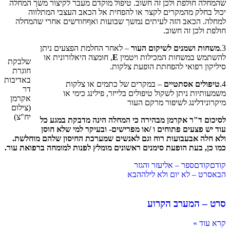
שהמחלה חולפת ולכן זה חשוב. טיפול מוקדם מעבר לקיצור משך המחלה
יכול בחלק מהמקרים לקצר או להפחית אל הכאב העצבי המתלווה
למחלה. הכאב הזה לעיתים נמשך שבועות ואףחודשים אחרי שהמחלה
חולפת ולכן זה חשוב.
3.
משחות ושמנים לשיקום העור
– לאחר החלמת הפצעים ניתן
להשתמש במשחות המכילות ויטמין
E
, חומצה היאלורונית או
שלבקת
סיליקון רפואי להפחתת הופעת צלקות.
חוגרת
באדיבות
4.
טיפולים אסתטיים
– במקרים של כתמים או צלקות
דר
משמעותיות ניתן לשקול טיפולים בלייזר, פילינג כימי או
אקרמן
מיקרונידלינג לשיפור מרקם העור
(צילום
יח"צ)
לסיכום ד"ר אקרמן מבהירה כי המחלה הינה מדבקת במגע כל
עוד יש פצעים פתוחים ו /או מפרישים- ובעיקר למי שלא חוסן
ולא חלה אבעבועות רוח וגם לאנשים שמערכת החיסון שלהם מוחלשת.
כמו כן, בעת הופעת סימנים ראשונים מומלץ לפנות למומחה ברפואת עור.
קודם
קודם
ספר – אליעזר והגזר
הבא
סרט – לא יום ולא לילה
הבא
סרט – המערב הקרוע
קרא עוד »