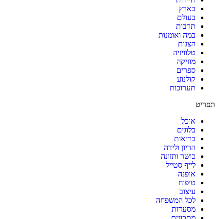
בארץ
בעולם
תרבות
במה ואומנות
הצגות
טלוויזיה
מוזיקה
ספרים
קולנוע
תערוכות
תפריט
אוכל
בלוגים
בריאות
הריון ולידה
כושר ותזונה
לייף סטייל
אופנה
טיפוח
עיצוב
לכל המשפחה
מסעדות
מתכונים