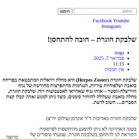
Skip
to
חיפוש
content
Facebook
Youtube
Instagram
שלבקת חוגרת – חובה להתחסן!
noga
פברואר 7, 2025
11:15
אין תגובות
שלבקת חוגרת (Herpes Zoster) היא מחלה ויראלית המתבטאת בפריחה
כואבת ושלפוחיות עוריות, הנגרמות מהתפרצות מחודשת של נגיף
הווריצלה-זוסטר – אותו נגיף שאחראי לאבעבועות רוח. שלבקת חוגרת,
מחלה כואבת שעלולה להותיר סימנים. כיצד ניתן למנוע זאת? קבלו קצת
הסברים… חשוב לדעת.
שלבקת חוגרת באדיבות ד"ר אקרמן (צילום יח"צ)
בשנה האחרונה לא ניתן להימנע מהיחשפות לפרסומת
הקוראת לנו להתחסן בשלבקת חוגרת. שמעתי סיפורים של
מרוצה