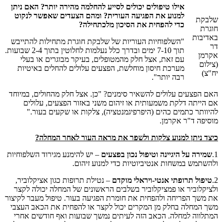
אילו טיפולים יכולים לסייע להחלמה מהירה יותר? האם ניתן
למנוע את הפגיעה העורית? ומהם הצעדים שאפשר לנקוט
שלבקת
כדי להפחית את הסיכון מלכתחילה?
חוגרת
באדיבות
"השלפוחיות העוריות של שלבקת חוגרת מתחילות להתייבש
דר
תוך 7-10 ימים ובדרך כלל נעלמות לחלוטין בתוך 2-4 שבועות.
אקרמן
עם זאת, אצל חלק מהמטופלים, בעיקר מבוגרים או בעלי
(צילום
מערכת חיסון מוחלשת, הפצעים עלולים להחלים באיטיות
יח"צ)
רבה יותר".
האם הפצעים עלולים להשאיר סימנים? "כן. אצל חלק מהחולים, במיוחד
אם הייתה דלקת משמעותית או זיהום משני באזור הפצעים, עלולים
להיוותר כתמים כהים (היפרפיגמנטציה), צלקות או שקעים בעור."
מוסיפה ד"ר אקרמן.
כיצד ניתן למנוע צלקות ולשפר את מראה העור לאחר המחלה?
1.
שמירה על היגיינה וטיפול נכון בפצעים
– יש להימנע מגירוד השלפוחיות
ולהשתמש במשחות אנטיביוטיות כדי למנוע זיהום.
2.
טיפול תרופתי אנטי-ויראלי מוקדם
– נטילת תרופות כגון אציקלוביר,
ולציקלוביר או פמציקלוביר בשלבים הראשונים של המחלה יכולה לקצר
את משך הפריחה ולהפחית את חומרת הפגיעה בעור. טיפול מעבר לקיצור
משך המחלה בחלק מן המקרים יכול לקצר או להפחית את הכאב העצבי
המתלווה למחלה. הכאב הזה לעיתים נמשך שבועות ואף חודשים אחרי