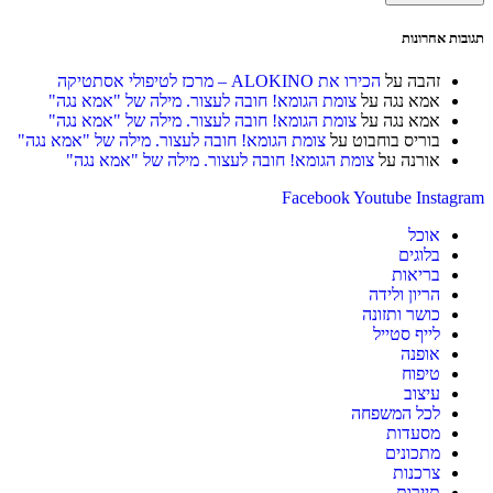
כדי
כדי
שלך
להגיב
להגיב
(אופציונלי)
תגובות אחרונות
זהבה
על
הכירו את ALOKINO – מרכז לטיפולי אסתטיקה
אמא נגה
על
צומת הגומא! חובה לעצור. מילה של "אמא נגה"
אמא נגה
על
צומת הגומא! חובה לעצור. מילה של "אמא נגה"
בוריס בוחבוט
על
צומת הגומא! חובה לעצור. מילה של "אמא נגה"
אורנה
על
צומת הגומא! חובה לעצור. מילה של "אמא נגה"
Facebook
Youtube
Instagram
אוכל
בלוגים
בריאות
הריון ולידה
כושר ותזונה
לייף סטייל
אופנה
טיפוח
עיצוב
לכל המשפחה
מסעדות
מתכונים
צרכנות
תיירות