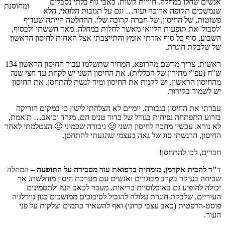
אנשים שחלו במחלה. חוויות קשות. כאבי גוף בלתי נסבלים
ומחוסנת
שנמשכים תקופה ארוכה ועוד… וגם על תגובות הלוואי, הלא
פשוטות, של החיסון, של חברה קרובה שלי. ההחלטה הייתה שעדיף
'לסבול' את תופעות הלוואי מאשר לחלות במחלה. מאד חששתי ולבסוף,
השבוע, סוף כל סוף אזרתי אומץ והתייצבתי אצל האחות לחיסון הראשון
של שלבקת חוגרת.
ראשית, צריך מרשם מהרופא, המחיר שתשלמו עבור החיסון הראשון 134
ש"ח (עפ"י מחירון של הכללית). את החיסון השני יש לקחת עד חצי שנה
מהחיסון הראשון. יש לקנות את החיסון ומיד לגשת להתחסן. את החיסון
יש לשמור בקירור.
עברתי את החיסון בגבורה. יומיים לא הצלחתי לישון כי במקום הזריקה
בזרוע התפתחה נפיחות בגודל של כדור טניס חם, מגרד וכואב… ת'אמת,
לא נורא. עכשיו מחכה לחיסון השני 🙂 גיבורה שכמוני 🙂 הצטלמתי לאחר
החיסון, הרגשתי סוג של גאה בעצמי שהגעתי להתחסן.
חברים, לכו להתחסן!
ד
"ר להבית אקרמן, מומחית ברפואת עור מסבירה על התופעה
– המחלה
שכיחה בעיקר בקרב מבוגרים ואנשים עם מערכת חיסון מוחלשת, אך
יכולה להופיע גם באוכלוסיות בריאות. מעבר לכאב העז ולתסמינים
העוריים, שלבקת חוגרת עלולה להוביל לסיבוכים ממושכים כגון נוירלגיה
פוסט-הרפטית (כאב עצבי כרוני) ואף להשאיר כתמים וצלקות על פני
העור.