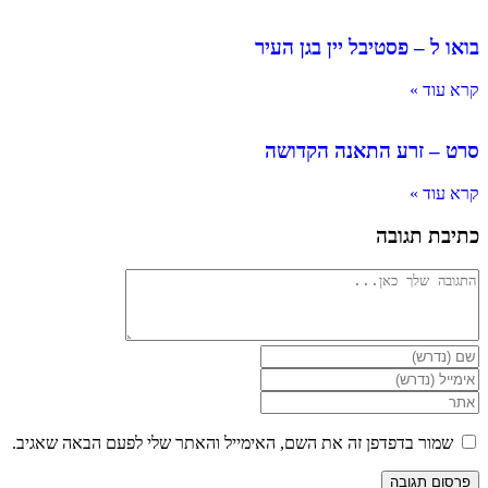
בואו ל – פסטיבל יין בגן העיר
קרא עוד »
סרט – זרע התאנה הקדושה
קרא עוד »
כתיבת תגובה
להגיב
הזן
את
הזן
השם
את
הזן
שלך
כתובת
את
או
דואר
כתובת
שמור בדפדפן זה את השם, האימייל והאתר שלי לפעם הבאה שאגיב.
שם
האלקטרוני
אתר
משתמש
שלך
האינטרנט