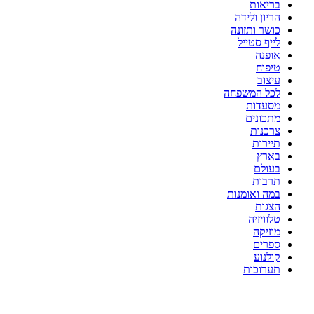
בריאות
הריון ולידה
כושר ותזונה
לייף סטייל
אופנה
טיפוח
עיצוב
לכל המשפחה
מסעדות
מתכונים
צרכנות
תיירות
בארץ
בעולם
תרבות
במה ואומנות
הצגות
טלוויזיה
מוזיקה
ספרים
קולנוע
תערוכות