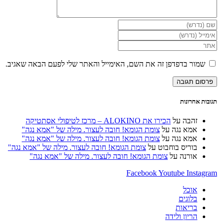
ור בדפדפן זה את השם, האימייל והאתר שלי לפעם הבאה שאגיב.
וני
ש
רנט
נלי)
אחרונות
זהבה
על
הכירו את ALOKINO – מרכז לטיפולי אסתטיקה
אמא נגה
על
צומת הגומא! חובה לעצור. מילה של "אמא נגה"
אמא נגה
על
צומת הגומא! חובה לעצור. מילה של "אמא נגה"
בוריס בוחבוט
על
צומת הגומא! חובה לעצור. מילה של "אמא נגה"
אורנה
על
צומת הגומא! חובה לעצור. מילה של "אמא נגה"
Facebook
Youtube
Ins
אוכל
בלוגים
בריאות
הריון ולידה