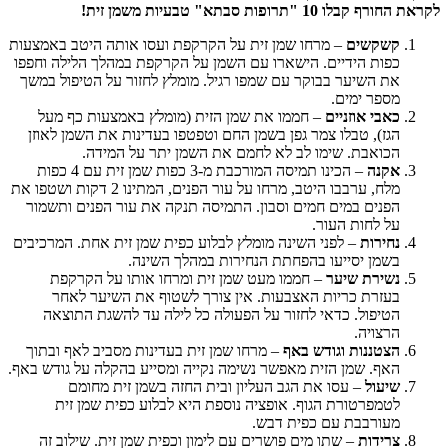
ו 10 "תרופות סבתא" טבעיות משמן זית!
קשקשים
– מרחו שמן זית על הקרקפת ועסו אותה היטב באמצעות
כפות הידיים. הישארו עם השמן על הקרקפת במהלך הלילה וחפפו
את השיער בבוקר עם שמפו רגיל. מומלץ לחזור על הטיפול במשך
מספר ימים.
כאבי אוזניים
– חממו את שמן הזית (מומלץ באמצעות כף מעל
הגז), טבלו צמר גפן בשמן החם וטפטפו בעדינות את השמן לאוזן
הכואבת. שימו לב לא לחמם את השמן יתר על המידה.
אקנה
– הכינו תמיסה המורכבת מ-3 כפות שמן זית עם 4 כפות
מלח, ערבבו היטב, מרחו על עור הפנים, המתינו 2 דקות ושטפו את
הפנים במים חמים וסבון. התמיסה תנקה את עור הפנים ותשמור
על לחות העור.
נחירות
– לפני השינה מומלץ לבלוע כפית שמן זית אחת. המרכיבים
בשמן יסייעו בהפחתת הנחירות במהלך השינה.
נשירת שיער
– חממו מעט שמן זית ומרחו אותו על הקרקפת
בעזרת כריות האצבעות. אין צורך לשטוף את השיער לאחר
הטיפול. כדאי לחזור על הפעולה כל לילה עד להשגת התוצאה
הרצויה.
הצטננות וגודש באף
– מרחו שמן זית בעדינות מסביב לאף ובתוך
האף. שמן הזית מאפשר נשימה נקייה ומסייע בהקלה על גודש באף.
שיעול
– עסו את הגב העליון ובית החזה בשמן זית מחומם
לטמפרטורת הגוף. אופציה נוספת היא לבלוע כפית שמן זית
מעורבבת עם כפית דבש.
צרידות
– שתו מים פושרים עם לימון וכפית שמן זית. שילוב זה