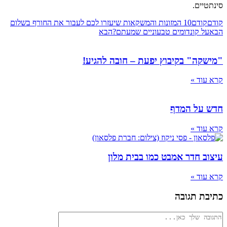
ים.
ודם
10 המזונות והמשקאות שיעזרו לכם לעבור את החורף בשלום
 קונדומים טבעוניים שמעתם?
הבא
ה" בקיבוץ יפעת – חובה להגיע!
ד »
על המדף
ד »
 חדר אמבט כמו בבית מלון
ד »
 תגובה