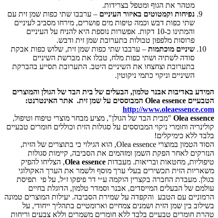
מטהר את הגוף ומטפל בצרידות.
נפיחות וקמטוטים באיזור העיניים
– ערבבו שתי כפות שמן זית עם
שתי כפות דבש וכמה טיפות מים פושרים, מירחו מסביב לעיניים
והמתינו כ-10 דקות. אפשרות נוספת היא להניח על העיניים
פרוסות מלפפון טבולות בתערובת שמן זית ודבש.
שיניים מוכתמות
– ערבבו שתי כפות שמן זית, שלוש כפות אבקת
סודה לשתיה ושתי כפות מלח, טבלו את מברשת השיניים
בתערובת וצחצחו את השיניים היטב. התערובת תסייע בהברקת
השיניים וניקוי כתמי ניקוטין.
באדיבות אבנר טלמון,
הבעלים של בית הבד של הגולן והמוצרים
ים
Olea essence
המבוססים על שמן זית.
אתר האינטרנט:
http://www.oleaessenc
Olea e
"מבית הבד של הגולן", מציע מבחר מוצרי טיפוח וטיפול,
יה וחומרי ניקוי המבוססים על סגולות הזית וכוללים חומרים טבעיים
לא כימיקלים!
הסוד הטמון במוצרי Olea essence, הוא הגילוי כי בתוצרים של הזית,
ם לאחר הפקת השמן ומזהמים את הסביבה, קיימות סגולות
ות, מחטאות ובריאות. מעבדות
Olea essence
, הצליחו להפיק
ת הזית תכשירים בעלי ערך מוסף ולשמר את הערך האקולוגי
 מעבדת החברה בקצרין הוקמה ע״י דר פיפקו ז״ל, על פי תפיסת
של הבעלים המייסדים, אבנר וסמדר טלמון, הדוגלת בחיים
ים עם הטבע והקפדה על שמירת הסביבה. יעילות המוצרים טמונה
 בין שמן הזית ושמנים צמחיים וארומטיים בתהליך ייחודי, על
ומרים טבעיים בלבד ללא חומרים משמרים וללא צבעים וריחות