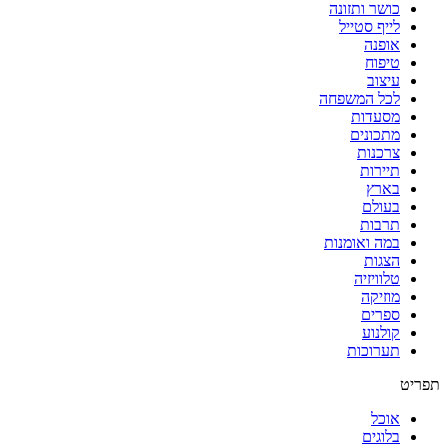
כושר ותזונה
לייף סטייל
אופנה
טיפוח
עיצוב
לכל המשפחה
מסעדות
מתכונים
צרכנות
תיירות
בארץ
בעולם
תרבות
במה ואומנות
הצגות
טלוויזיה
מוזיקה
ספרים
קולנוע
תערוכות
אוכל
בלוגים