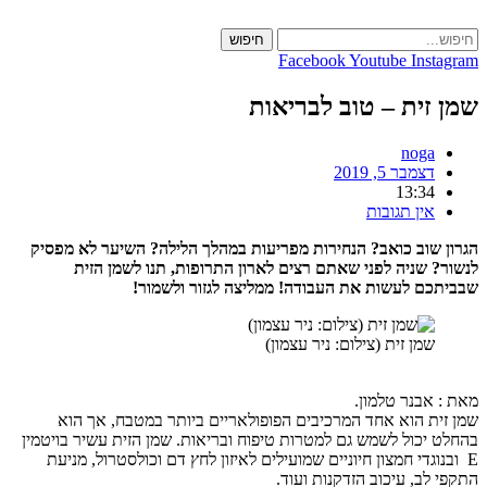
חיפוש
c
Facebook
Youtube
Ins
זית – טוב לבריאות
noga
דצמבר 5, 2019
13:34
אין תגובות
שוב כואב? הנחירות מפריעות במהלך הלילה? השיער לא מפסיק
 שניה לפני שאתם רצים לארון התרופות, תנו לשמן הזית
ם לעשות את העבודה! ממליצה לגזור ולשמור!
שמן זית (צילום: ניר עצמון)
אבנר טלמון.
ת הוא אחד המרכיבים הפופולאריים ביותר במטבח, אך הוא
יכול לשמש גם למטרות טיפוח ובריאות. שמן הזית עשיר בויטמין
וגדי חמצון חיוניים שמועילים לאיזון לחץ דם וכולסטרול, מניעת
לב, עיכוב הזדקנות ועוד.