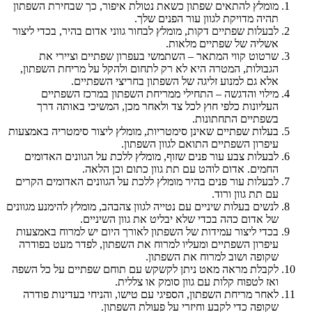
מומלץ להתאים שפתון כשאת נטולת איפור, כך שבחירת השפתון
תהיה מדויקת לגוון עור הפנים שלך.
לבעלות שפתיים דקות, מומלץ לבחור גווני אדום בהיר, בכדי ליצור
אשליה של שפתיים מלאות.
שרטוט קווי המתאר – השתמשי בעפרון שפתיים וציירי את
הגבולות, המטרה היא לא רק לתחום ולהקל על מריחת השפתון,
אלא גם למנוע זליגה של השפתון בחריצי השפתיים.
מילוי והדגשה – התחילי ממריחת השפתון במרכז השפתיים
העליונות כלפי חוץ לכל צד ולאחר מכן, המשיכי באותה דרך
בשפתיים התחתונות.
בעלות שפתיים שאינן סימטריות, מומלץ ליצור סימטריה באמצעות
עיפרון השפתיים התואם לגוון השפתון.
לבעלות צבע עור פנים שזוף, מומלץ ללכת על הגוונים האדומים
החמים. אדום לוהט עם תת גוון כתום וכן הלאה.
לבעלות עור פנים בהיר מומלץ ללכת על הגוונים האדומים הקרים
עם תת גוון ורוד.
לנשים בעלות שיניים עם נטייה לגוון צהבהב, מומלץ להימנע מגוונים
של אדום כהה בכדי שלא יבליט את גוון השיניים.
בכדי ליצור עמידות של השפתון לאורך היום יש למרוח באמצעות
עיפרון השפתיים ומעליו למרוח את השפתון, לפדר מעט בפודרה
שקופה ושוב למרוח את השפתון.
לקבלת מראה מאט ניתן לקשקש עם תוחם שפתיים על כל השפה
ואז לטפוח קלות עם גוון סומק או צללית.
לאחר מריחת השפתון, הספיגי עם טישו, והניחי בעדינות פודרה
שקופה כדי לקבע וחיזרי על פעולת השפתון.