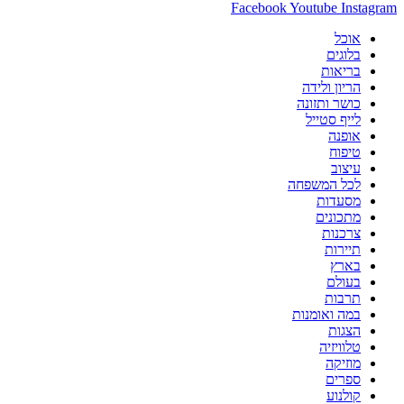
Facebook
Youtube
Ins
אוכל
בלוגים
בריאות
הריון ולידה
כושר ותזונה
לייף סטייל
אופנה
טיפוח
עיצוב
לכל המשפחה
מסעדות
מתכונים
צרכנות
תיירות
בארץ
בעולם
תרבות
במה ואומנות
הצגות
טלוויזיה
מוזיקה
ספרים
קולנוע