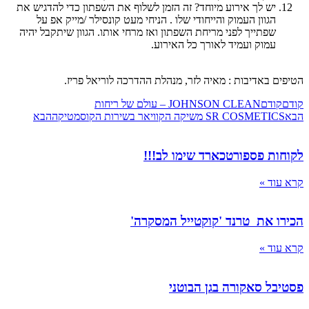
יש לך אירוע מיוחד? זה הזמן לשלוף את השפתון כדי להדגיש את
הגוון העמוק והייחודי שלו . הניחי מעט קונסילר /מייק אפ על
שפתייך לפני מריחת השפתון ואז מרחי אותו. הגוון שיתקבל יהיה
עמוק ועמיד לאורך כל האירוע.
 באדיבות : מאיה לזר, מנהלת ההדרכה לוריאל פריז.
ודם
JOHNSON CLEAN – עולם של ריחות
SR COSME משיקה הקוויאר בשירות הקוסמטיקה
הבא
ת פספורטכארד שימו לב!!!
ד »
 את טרנד 'קוקטייל המסקרה'
ד »
ל סאקורה בגן הבוטני