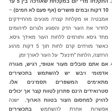
התקלחו מדי יום במקלחת שאורכה בין 5 עד
10 דקות ובמים פושרים (אף פעם לא חמים)
–
אמבטיה או מקלחת קצרה מונעים מהחיידקים
לחדור את העור הדק והפגוע ולגרום לזיהומים
מחד גיסא ותורמים ללחות העור מאידך גיסא.
כאשר מורחים קרם לחות תוך 5 דקות מרגע
הרחצה, הלחות "תינעל" על העור לאורך זמן.
אם אתם סובלים מעור אטופי, רגיש, מגורה
אדמומי ויבש יש להשתמש בתכשירים
מתאימים המשפרים תסמינים אלו.
סטרואידים הינם פתרון לטווח קצר אך יכולים
להזיק למחסום העור בטווח הארוך.
ישנה
אפשרות אחרת להשתמש
בתכשירים