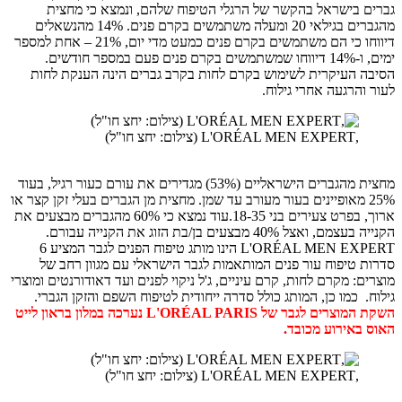
בישראל בהקשר של הרגלי הטיפוח שלהם, ונמצא כי מחצית
מהגברים בגילאי 20 ומעלה משתמשים בקרם פנים. 14% מהנשאלים
דיווחו כי הם משתמשים בקרם פנים כמעט מדי יום, 21% – אחת למספר
פר חודשים.
העיקרית לשימוש בקרם לחות בקרב גברים הינה הענקת לחות
הרגעה אחרי גילוח.
,L'ORÉAL MEN EXPERT (צילום: יחצ חו"ל)
מחצית מהגברים הישראליים (53%) מגדירים את עורם כעור רגיל, בעוד
2 מאופיינים בעור מעורב עד שמן. מחצית מן הגברים בעלי זקן קצר או
ארוך, בפרט צעירים בני 18-35.עוד נמצא כי 60% מהגברים מבצעים את
צל 40% מבצעים בן/בת הזוג את הקנייה עבורם.
L'ORÉAL MEN EXPERT הינו מותג טיפוח הפנים לגבר המציע 6
טיפוח עור פנים המותאמות לגבר הישראלי עם מגוון רחב של
: מקרם לחות, קרם עיניים, ג'ל ניקוי לפנים ועד דאודורנטים ומוצרי
 כמו כן, המותג כולל סדרה ייחודית לטיפוח השפם והזקן הגברי.
השקת המוצרים לגבר של L'ORÉAL PARIS נערכה במלון בראון לייט
אירוע מכובד.
,L'ORÉAL MEN EXPERT (צילום: יחצ חו"ל)