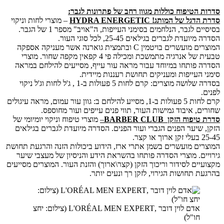
הטיפוח כוללות מגוון רחב של פתרונות לגבר
:
הדגל של המותג!
HYDRA ENERGETIC
– מוצרי לחות וניקוי
בסיסיים לגבר, הנלחמים בסימני העייפות, ה"אויב" מספר 1 של הגבר.
דת לגברים בגילאים 25-45, לכל סוגי העור.
המוצרים מועשרים בויטמין C ובתמצית גוארנה אשר מעניקה אספקה
טבעית של אנרגיה מתמשכת ומכילה פי 4 קפאין מקפה שחור. מוצרי
פותחו במיוחד עבור מראה עור עייף, מסייעים להילחם במראה
העייפות ומעניקים תחושת רעננות מיידית.
בסדרה שלושה מוצרים: קרם לחות 5 פעולות ב-1 , ג'ל לחות וג'ל ניקוי
קרם לחות 5 פעולות ב-1, מסייע להילחם ב: גוון עור עמום, מראה עיגולים
, איבוד גמישות העור, תווי פנים עייפים ועור מחוספס.
טיפוח הזקן
BARBER CLUB
–
מוצרי טיפוח וניקוי יומיומי של
שיער הפנים הגברי ועור הפנים. הסדרה מיועדת לגברים בגילאים
ם מועשרים בשמן אתרי ארז, הידוע ביכולות הזנה והרגעת תחושת
ם. מוצרי הסדרה פותחו בהשראת הידע והניסיון של מעצבי שיער
ים לסידור וריכוך הזקן (קצר\ארוך) והזנת העור. המוצרים מסייעים
 תחושות הגירוי, לזקן רך ונעים יותר.
אדם לוין דובר ,L'ORÉAL MEN EXPERT (צילום: יחצ
חו"ל)