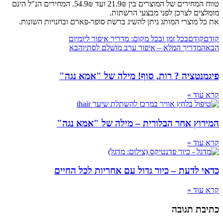
טווח המחירים של המוצרים בין 21.9₪ ועד 54.9₪. המחירים הנ"ל הינם
ם לצרכן לפני מבצעי הרשתות.
מוצרי המותג ניתן להשיג ברשת סופר-פארם ובחנויות השונות.
ודם
בכל זמן ובכל מקום: מדריך איפור ליומיום
דריך המלא – איפור ערב מושלם לסתיו
הבא
טציה ? רות, סוף! מילה של "אמא נגה"
ד »
ץ אחר הבלורית – מילה של "אמא נגה"
ד »
לדעת – כיור גדול עם אחריות לכל החיים
ד »
 תגובה