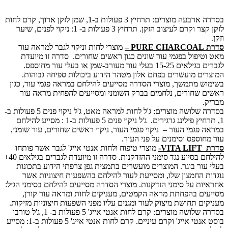
בסדרה ארבעה מוצרים: תרחיץ 3 פעולות ב-1, שמן לזקן ארוך, קרם לחות
לזקן קצר וקרם לעיצוב הזקן. תרחיץ 3 פעולות ב- 1: ניקוי לפנים, שיער
–
מוצרי לחות וניקוי לגבר למראה עור
יפול בפגמי עור שונים כגון ראשים שחורים. סדרה זו מיועדת
לגברים בגילאים 15-25 בעלי עור מעורב-שמן או בעלי עור מחוספס.
ם מועשרים בפחם אלון מטהר הידוע ביכולות ספיחה גבוהות.
 מתמשך, מוצרי הסדרה מסייעים להילחם במראה פגמי עור, כגון
שחורים, נלחמים בברק השומני ומסייעים להפחית מראה עור
בסדרה שלושה מוצרים: ג'ל לחות למראה מאט, ג'ל ניקוי פנים 5 פעולות ב-
1, תרחיץ פילינג גרגירים. ג'ל ניקוי פנים 5 פעולות ב-1 : מסייע להילחם
פגמי העור – ניקוי פגמי העור, ניקוי ראשים שחורים, עור שומני,
וספס וסימנים על פני העור.
V-
מוצרי טיפוח ולחות אנטי אייג' לגבר אשר פותחו
להילחם בסיוע נגד סימני ההזדקנות. סדרה זו מיועדת לגברים בגילאים 40+
ור בוגר. המוצרים מועשרים בתמצית גפן צרפתי הידוע בתכונות
 החמצון שלו, ומסייעת לעור להילחם בהשפעות חיצוניות אשר
ת על סימני הזדקנות. מוצרי הסדרה מסייעים להילחם בסימני הגיל:
ם בהפחתת מראה הקמטים, מעניקים לחות ומראה עור קורן,
ם תחושת מיצוק לעור ומגנים עליו מפני השפעות חיצוניות מזיקות.
בסדרה שלושה מוצרים: קרם לחות אנטי אייג' 5 פעולות ב- 1, ג'ל טורבו
בוסט אנטי אייג' וקרם עיניים. קרם לחות אנטי אייג' 5 פעולות ב-1: מסייע