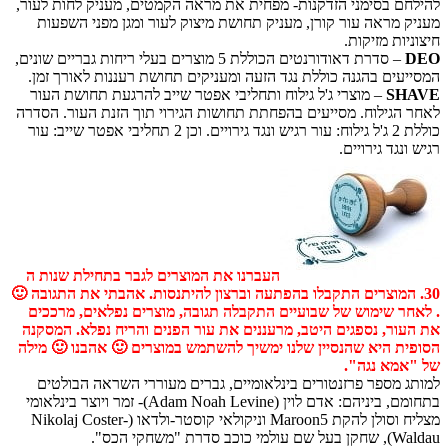
להילחם בסימני הזדקנות- מפחית את מראה הקמטים, מעניק לחות
מעניק מראה עור קורן, מעניק תחושת מיצוק לעור ומגן מפני 
חיצוניות מ
– סדרת דאודורנטים הכוללת 5 מוצרים בעלי ריחות גבריים שונים,
המסייעים בהגנה כוללת נגד הזעה ומעניקים תחושת רעננות לאור
– מוצרי ג'ל גילוח ותחליבי אפטר שייב להרגעת תחושת העור
S
לאחר הגילוח. מסייעים בהפחתת תחושות הגירוי תוך הזנת העור.
כוללת 2 ג'ל גילוח: עור רגיש ונגד גירויים. וכן 2 תחליבי אפטר שייב: עור
רגיש ונגד ג
העברנו את המוצרים לגבר בתחילת שנות ה
30. המוצרים התקבלו בהפתעה וברצון להיתנסות. אהבתי את התגובה
. לאחר שימוש של שבועיים התקבלה תגובה, מוצרים נפלאים, 
את העור, נספגים היטב, מרעננים את עור הפנים והריח נפלא. 
הסופית היא שהנסיין שלנו ימשיך להשתמש במוצרים 🙂 אהבנו 
של "אמא 
למותג מספר פרזנטורים בינלאומיים, גברים מעוררי השראה ה
בתחומם, ביניהם: אדם לוין (Adam Noah Levine)- זמר ויוצר בינלאומי
מצליח וסולן להקת Maroon5 וניקולאי קוסטר-ולדאו (Nikolaj Coster-
Waldau), שחק