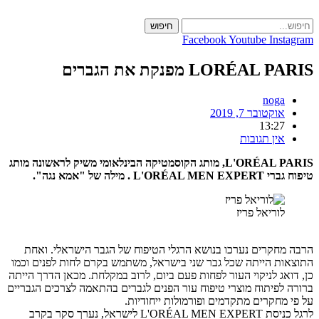
חיפוש
c
Facebook
Youtube
Ins
LORÉAL מפנקת את הגברים
noga
אוקטובר 7, 2019
13:27
אין תגובות
L'ORÉAL P
, מותג הקוסמטיקה הבינלאומי
משיק לראשונה מותג
L'ORÉAL MEN E
. מילה של "אמא נגה".
לוריאל פריז
חקרים נערכו בנושא הרגלי הטיפוח של הגבר הישראלי. ואחת
ת הייתה שכל גבר שני בישראל, משתמש בקרם לחות לפנים וכמו
אג לניקוי העור לפחות פעם ביום, לרוב במקלחת. מכאן הדרך הייתה
לפיתוח מוצרי טיפוח עור הפנים לגברים בהתאמה לצרכים הגבריים
מחקרים מתקדמים ופורמולות ייחודיות.
לרגל כניסת L'ORÉAL MEN EXPERT לישראל, נערך סקר בקרב