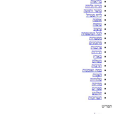
בריאות
הריון ולידה
כושר ותזונה
לייף סטייל
אופנה
טיפוח
עיצוב
לכל המשפחה
מסעדות
מתכונים
צרכנות
תיירות
בארץ
בעולם
תרבות
במה ואומנות
הצגות
טלוויזיה
מוזיקה
ספרים
קולנוע
תערוכות