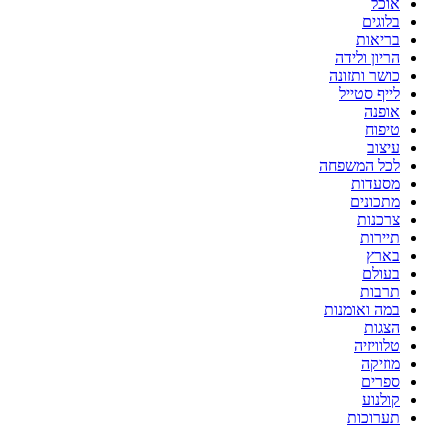
אוכל
בלוגים
בריאות
הריון ולידה
כושר ותזונה
לייף סטייל
אופנה
טיפוח
עיצוב
לכל המשפחה
מסעדות
מתכונים
צרכנות
תיירות
בארץ
בעולם
תרבות
במה ואומנות
הצגות
טלוויזיה
מוזיקה
ספרים
קולנוע
תערוכות