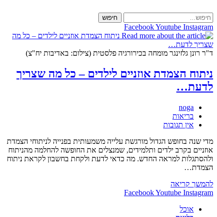
Skip
to
חיפוש
content
Facebook
Youtube
Instagram
ד"ר רונן גלזינגר מומחה בכירורגיה פלסטית (צילום: באדיבות יח"צ)
ניתוח הצמדת אוזניים לילדים – כל מה שצריך
לדעת…
מחבר:
noga
קטגוריה:
בריאות
תגובות:
אין תגובות
מדי שנה בחופש הגדול מורגשת עלייה משמעותית בפנייה לניתוחי הצמדת
אוזניים בקרב ילדים ותלמידים, שמנצלים את החופשה להחלמה מהניתוח
ולהסתגלות למראה החדש. מה כדאי לדעת ולקחת בחשבון לקראת ניתוח
הצמדת…
ניתוח
להמשך קריאה
הצמדת
Facebook
Youtube
Instagram
אוזניים
אוכל
לילדים