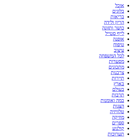
אוכל
בלוגים
בריאות
הריון ולידה
כושר ותזונה
לייף סטייל
אופנה
טיפוח
עיצוב
לכל המשפחה
מסעדות
מתכונים
צרכנות
תיירות
בארץ
בעולם
תרבות
במה ואומנות
הצגות
טלוויזיה
מוזיקה
ספרים
קולנוע
תערוכות