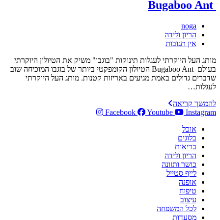
Bugaboo Ant
מחבר:
noga
קטגוריה:
הריון ולידה
תגובות:
אין תגובות
מותג העל היוקרתי לעגלות תינוקות "בוגבו" משיק את הטיולון היוקרתי
בעולם Bugaboo Ant הטיולון הקומפקטי ביותר של בוגבו המוכיחה שוב
שדברים גדולים באמת מגיעים באריזות קטנות. מותג העל היוקרתי
לעגלות…
בוגבו
להמשך קריאה
משיק
Facebook
Youtube
Instagram
את
אוכל
הטיולון
בלוגים
היוקרתי
בריאות
בעולם
הריון ולידה
Bugaboo
כושר ותזונה
Ant
לייף סטייל
אופנה
טיפוח
עיצוב
לכל המשפחה
מסעדות