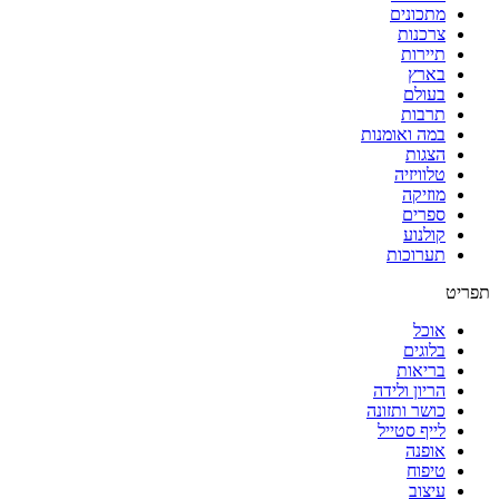
מתכונים
צרכנות
תיירות
בארץ
בעולם
תרבות
במה ואומנות
הצגות
טלוויזיה
מוזיקה
ספרים
קולנוע
תערוכות
תפריט
אוכל
בלוגים
בריאות
הריון ולידה
כושר ותזונה
לייף סטייל
אופנה
טיפוח
עיצוב