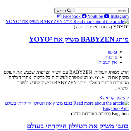
Skip
to
חיפוש
content
Facebook
Youtube
Instagram
YOYO² (צילום באדיבות יח"צ)
מותג BABYZEN משיק את YOYO²
מחבר:
noga
קטגוריה:
צרכנות
תגובות:
אין תגובות
חדש ממותג העגלות BABYZEN עם השיק הצרפתי, שכבש את העולם
משיק את ה - YOYO² המאפשרת לעשות ה-כל בקלות. אחרי הצלחה
מסחררת ברחבי העולם, מותג BABYZEN ממשיך לחדש ולשפר
ומשיק…
מותג
להמשך קריאה
BABYZEN
משיק
את
Bugaboo (תמונה באדיבות יח"צ)
YOYO²
בוגבו משיק את הטיולון היוקרתי בעולם