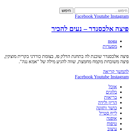
Skip
to
חיפוש
content
Facebook
Youtube
Instagram
פיצה אלכסנדר – נעים להכיר
מחבר:
noga
קטגוריה:
מסעדות
פיצה אלכסנדר שוכנת לה בתחנת הדלק פז, בצומת כורדני בקרית מוצקין,
פיצה משובחת מקמח מחמצת, שווה להגיע מילה של "אמא נגה".
פיצה
להמשך קריאה
אלכסנדר
Facebook
Youtube
Instagram
–
אוכל
נעים
בלוגים
להכיר
בריאות
הריון ולידה
כושר ותזונה
לייף סטייל
אופנה
טיפוח
עיצוב