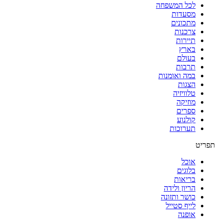
לכל המשפחה
מסעדות
מתכונים
צרכנות
תיירות
בארץ
בעולם
תרבות
במה ואומנות
הצגות
טלוויזיה
מוזיקה
ספרים
קולנוע
תערוכות
תפריט
אוכל
בלוגים
בריאות
הריון ולידה
כושר ותזונה
לייף סטייל
אופנה