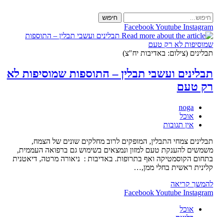
Skip
to
חיפוש
content
Facebook
Youtube
Instagram
תבלינים (צילום: באדיבות יח"צ)
תבלינים ועשבי תבלין – התוספות שמוסיפות לא
רק טעם
מחבר:
noga
קטגוריה:
אוכל
תגובות:
אין תגובות
תבלינים צמחי התבלין, המופקים לרוב מחלקים שונים של הצמח,
משמשים להענקת טעם למזון ונמצאים בשימוש גם ברפואה העממית,
בתחום הקוסמטיקה ואף בתרופות. באדיבות : ניאורה מרטה, דיאטנית
קלינית ראשית בחלי ממן,…
תבלינים
להמשך קריאה
ועשבי
Facebook
Youtube
Instagram
תבלין
אוכל
–