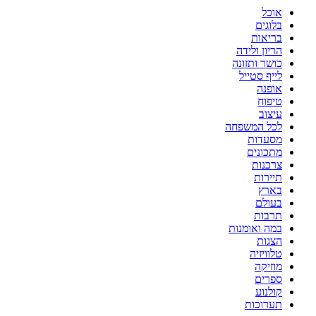
אוכל
בלוגים
בריאות
הריון ולידה
כושר ותזונה
לייף סטייל
אופנה
טיפוח
עיצוב
לכל המשפחה
מסעדות
מתכונים
צרכנות
תיירות
בארץ
בעולם
תרבות
במה ואומנות
הצגות
טלוויזיה
מוזיקה
ספרים
קולנוע
תערוכות