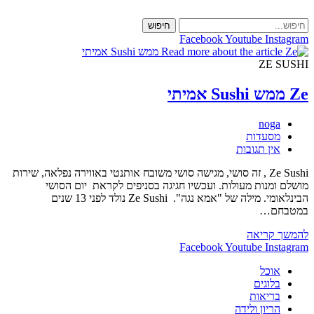
Skip
to
חיפוש
content
Facebook
Youtube
Instagram
ZE SUSHI
Ze ממש Sushi אמיתי
מחבר:
noga
קטגוריה:
מסעדות
תגובות:
אין תגובות
Ze Sushi , זה סושי, מגישה סושי משובח אותנטי באווירה נפלאה, שירות
מושלם ומנות מעולות. ועכשיו חגיגה בסניפים לקראת יום הסושי
הבינלאומי. מילה של "אמא נגה". Ze Sushi נולד לפני 13 שנים
במטבחם…
Ze
להמשך קריאה
ממש
Facebook
Youtube
Instagram
Sushi
אוכל
אמיתי
בלוגים
בריאות
הריון ולידה