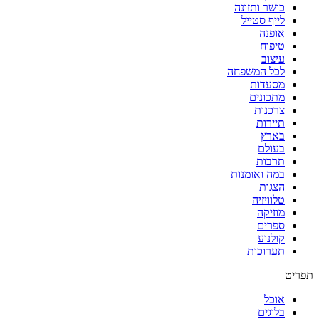
כושר ותזונה
לייף סטייל
אופנה
טיפוח
עיצוב
לכל המשפחה
מסעדות
מתכונים
צרכנות
תיירות
בארץ
בעולם
תרבות
במה ואומנות
הצגות
טלוויזיה
מוזיקה
ספרים
קולנוע
תערוכות
תפריט
אוכל
בלוגים