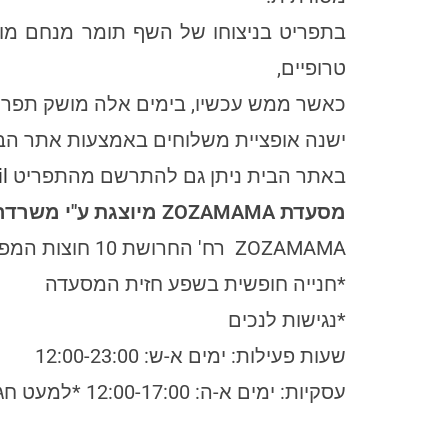
בתפריט בניצוחו של השף תומר מנחם מוצעו
טרופיים,
כאשר ממש עכשיו, בימים אלה מושק תפריט
ישנה אופציית משלוחים באמצעות אתר הב
באתר הבית ניתן גם להתרשם מהתפריט
l
מסעדת ZOZAMAMA מיוצגת ע"י משרדה של לימור כרסנטי וכבר עושה חשק לבוא ולחוות את תאילנד מרחוק
ZOZAMAMA רח' החרושת 10 חוצות המפרץ חיפה
*חנייה חופשית בשפע חזית המסעדה
*נגישות לנכים
שעות פעילות: ימים א-ש: 12:00-23:00
עסקיות: ימים א-ה: 12:00-17:00 *למעט חגים וחוה"מ