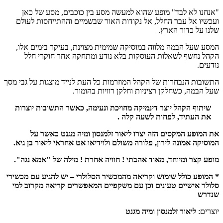
"אנחנו לא לבד" מופע שהוא למעשה מסע בין כוכבים, מסע של כאן
ועכשיו אל עבר החלל, אל נקודות האור שבשמיים וההתייחסות לעולם
שלנו על כדור הארץ.
המסע שעל הבמה מלווה במוסיקה שמימית מצוינת, בעיקר בימים אלו,
הקהל נחשף לשאלות העוסקות בלא נודע ומתחקה אחר חוקרי חלל
נודעים.
התשובות הנבחרות של הקהל המוזרמות כל העת לנייד מוצגות על גבי מסך
שעל הבמה, כשחלקן רציניות וחלקן רוויות בהומור.
שיתוף הקהל יוצר דינמיקה מחויכת ונעימה, כאשר התשובות יוצרות
את העתיד, לפחות לשעה קלה .
את המופע המקסים הזה יצרו ליאור זלמנסון ומיה מגנט כאשר על
המוסיקה אמונה לירון, פלורה משולם ולוידיאו אט אחראי ליאור בן גיא.
מופע קצר ומיוחד, מאוד אהבתי ! חוויה אחרת ! מילה של "אמא נגה".
* המופע כולל שימוש וקריאה מהמכשיר הסלולרי – יש להגיע עם מכשירי
סלולר אישיים טעונים וכן עם משקפיים המאפשרים קריאה מקרוב למי
שנדרש
יוצרים:
ליאור זלמנסון ומיה מגנט