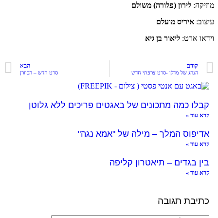
מוזיקה:
לירון (פלורה) משולם
עיצוב:
איריס מועלם
וידאו ארט:
ליאור בן גיא
קודם
הבא
הנהג של מדלן -סרט צרפתי חדש
סרט חדש – הכוורן
קבלו כמה מתכונים של באגטים פריכים ללא גלוטן
קרא עוד »
אדיפוס המלך – מילה של "אמא נגה"
קרא עוד »
בין בגדים – תיאטרון קליפה
קרא עוד »
כתיבת תגובה