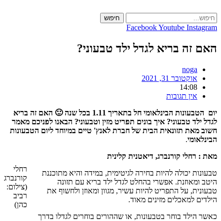
Skip
to
חיפוש
content
Facebook
Youtube
Instagram
האם זה בריא לגדל ילד טבעוני?
noga
אוקטובר 31, 2021
14:08
אין תגובות
יום הטבעונות הבינלאומי חל בתאריך 1.11 בכל שנה 🙂 האם זה בריא
לגדל ילד טבעוני? איך בונים תפריט מזין וטבעוני? הבאנו לפניכם מאמר
חשוב מאת תזונאית הבית של חברת לאנץ' טיים במיוחד ליום הטבעונות
הבינלאומי
.
מאת : רחלי קורנברג, דיאטנית קלינית
רחלי
טבעונות יכולה להיות בחירה לגיטימית, במידה והיא מתוכננת
קורנברג
היטב ומאוזנת. אפשרי בהחלט לגדל ילד בריא עם תזונה
(צילום:
טבעונית, על התפריט להיות עשיר, מגוון ומאוזן ולחשוף את
רביב
הילדים למאכלים מזינים מאוד.
כהן)
כאשר הילד בוחר בטבעונות, או שההורים בוחרים לגדלו בדרך