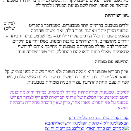
בהתאם. ישנם רופאים שייעצו לקחת תוספים גם ללא בדיקה חד משמעית
המראה על חוסר, וזאת לשם מניעת הבעיה מלכתחילה.
גיוון ויצירתיות
(צילום:
ילדים מטבעם בררניים יותר ממבוגרים. כשמדובר בתפריט
שליס)
טבעוני הגיוון יותר מאתגר עבור הילד, זאת משום שהרבה
מאכלים שבדרך כלל נצרכים על ידי ילדים – כמו שניצל, גבינה וחביתה –
יורדים מהתפריט. היו יצירתיים בהכנת המנות, בשלו יחד עם הילדים
והבהירו להם שחלק מבחירתם בטבעונות מחייבת אותם להיחשף
למאכלים שאולי פחות יראו להם בהתחלה, כמו טופו וטחינה ועוד.
התייעצו עם מומחה
איזון תפריט טבעוני הוא מטלה חשובה ולא תמיד פשוטה בפני עצמה, קל
וחומר אצל ילדים. לכן, מעבר לחיפושים ברשת ולידע האישי שלכם, גשו
לפחות פעם אחת להתייעץ עם דיאטנית מומחית בטבעונות.
לסיכום, טבעונות יכולה להיות בחירה לגיטימית, במידה והיא מתוכננת
היטב ומאוזנת. אין המלצה של ארגוני הבריאות להעדיף לצרוך תפריט
טבעוני על פני תפריט מאוזן אחר, כיוון שאין הוכחה מחקרית מובהקת
בנושא.
קודם
קודם
הצגה – גורלו של מר כהן
הבא
פלמנקולאז'- להקת הפלמנקו הישראלית
הבא