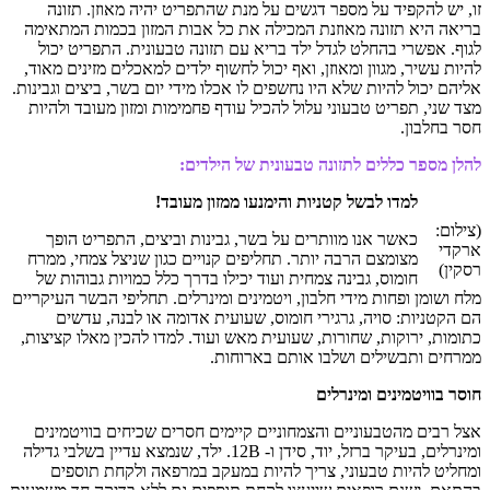
זו, יש להקפיד על מספר דגשים על מנת שהתפריט יהיה מאוזן. תזונה
בריאה היא תזונה מאוזנת המכילה את כל אבות המזון בכמות המתאימה
לגוף. אפשרי בהחלט לגדל ילד בריא עם תזונה טבעונית. התפריט יכול
להיות עשיר, מגוון ומאוזן, ואף יכול לחשוף ילדים למאכלים מזינים מאוד,
אליהם יכול להיות שלא היו נחשפים לו אכלו מידי יום בשר, ביצים וגבינות.
מצד שני, תפריט טבעוני עלול להכיל עודף פחמימות ומזון מעובד ולהיות
חסר בחלבון.
להלן מספר כללים לתזונה טבעונית של הילדים:
למדו לבשל קטניות והימנעו ממזון מעובד
!
(צילום:
כאשר אנו מוותרים על בשר, גבינות וביצים, התפריט הופך
ארקדי
מצומצם הרבה יותר. תחליפים קנויים כגון שניצל צמחי, ממרח
רסקין)
חומוס, גבינה צמחית ועוד יכילו בדרך כלל כמויות גבוהות של
מלח ושומן ופחות מידי חלבון, ויטמינים ומינרלים. תחליפי הבשר העיקריים
הם הקטניות: סויה, גרגירי חומוס, שעועית אדומה או לבנה, עדשים
כתומות, ירוקות, שחורות, שעועית מאש ועוד. למדו להכין מאלו קציצות,
ממרחים ותבשילים ושלבו אותם בארוחות.
חוסר בוויטמינים ומינרלים
אצל רבים מהטבעוניים והצמחוניים קיימים חסרים שכיחים בוויטמינים
ומינרלים, בעיקר ברזל, יוד, סידן ו- 12B. ילד, שנמצא עדיין בשלבי גדילה
ומחליט להיות טבעוני, צריך להיות במעקב במרפאה ולקחת תוספים