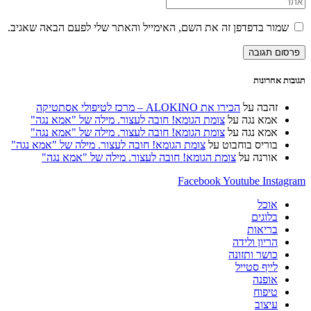
שלך
כתובת
את
או
דואר
כתובת
שמור בדפדפן זה את השם, האימייל והאתר שלי לפעם הבאה שאגיב.
שם
האלקטרוני
אתר
משתמש
שלך
האינטרנט
כדי
כדי
שלך
להגיב
להגיב
(אופציונלי)
תגובות אחרונות
זהבה
על
הכירו את ALOKINO – מרכז לטיפולי אסתטיקה
אמא נגה
על
צומת הגומא! חובה לעצור. מילה של "אמא נגה"
אמא נגה
על
צומת הגומא! חובה לעצור. מילה של "אמא נגה"
בוריס בוחבוט
על
צומת הגומא! חובה לעצור. מילה של "אמא נגה"
אורנה
על
צומת הגומא! חובה לעצור. מילה של "אמא נגה"
Facebook
Youtube
Instagram
אוכל
בלוגים
בריאות
הריון ולידה
כושר ותזונה
לייף סטייל
אופנה
טיפוח
עיצוב