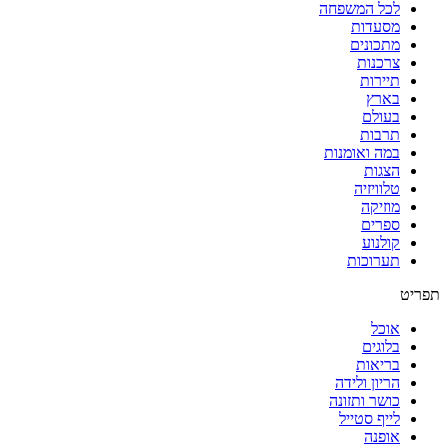
לכל המשפחה
מסעדות
מתכונים
צרכנות
תיירות
בארץ
בעולם
תרבות
במה ואומנות
הצגות
טלוויזיה
מוזיקה
ספרים
קולנוע
תערוכות
תפריט
אוכל
בלוגים
בריאות
הריון ולידה
כושר ותזונה
לייף סטייל
אופנה