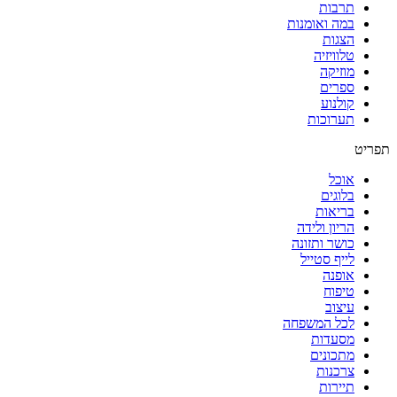
תרבות
במה ואומנות
הצגות
טלוויזיה
מוזיקה
ספרים
קולנוע
תערוכות
אוכל
בלוגים
בריאות
הריון ולידה
כושר ותזונה
לייף סטייל
אופנה
טיפוח
עיצוב
לכל המשפחה
מסעדות
מתכונים
צרכנות
תיירות