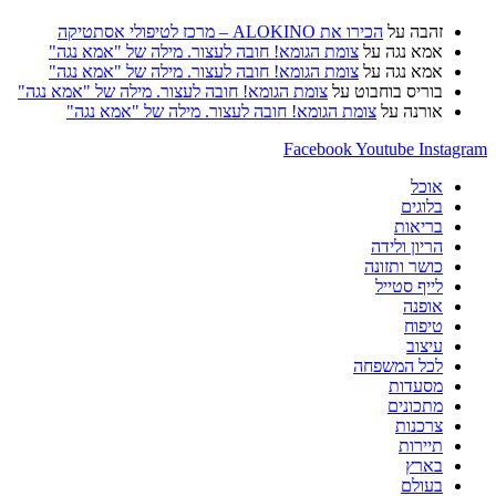
זהבה
על
הכירו את ALOKINO – מרכז לטיפולי אסתטיקה
אמא נגה
על
צומת הגומא! חובה לעצור. מילה של "אמא נגה"
אמא נגה
על
צומת הגומא! חובה לעצור. מילה של "אמא נגה"
בוריס בוחבוט
על
צומת הגומא! חובה לעצור. מילה של "אמא נגה"
אורנה
על
צומת הגומא! חובה לעצור. מילה של "אמא נגה"
Facebook
Youtube
Ins
אוכל
בלוגים
בריאות
הריון ולידה
כושר ותזונה
לייף סטייל
אופנה
טיפוח
עיצוב
לכל המשפחה
מסעדות
מתכונים
צרכנות
תיירות
בארץ
בעולם