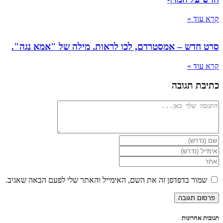
ד »
דש – אמסטרדם, לכו לראות. מילה של "אמא נגה".
ד »
 תגובה
ור בדפדפן זה את השם, האימייל והאתר שלי לפעם הבאה שאגיב.
וני
ש
רנט
נלי)
אחרונות