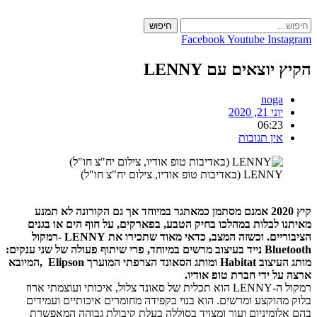
חיפוש
c
Facebook
Youtube
Ins
יוצאים עם LENNY
noga
יוני 21, 2020
06:23
אין תגובות
LENNY (באדיבות טופ אודיו, צילום יח"צ חו"ל)
קיץ 2020 אמנם מסתמן כמאתגר במיוחד אך גם הקורונה לא תמנע
 לבלות במהלכו בחיק הטבע, בפארקים, על חוף הים או בגנים
הציבוריים. וכשזה המצב, כדאי מאוד שתכירו את LENNY -רמקול
Bluetooth נייד בעיצוב מרשים במיוחד, פרי שיתוף פעולה של שני ענקים:
מותג העיצוב Habitat ומותג הסאונד הצרפתי המוערך Elipson ,המיובא
ל ידי חברת טופ אודיו.
רמקול ה-LENNY הוא תכלית של סאונד צלול, איכותי ועוצמתי ארוז
הוקצע ומרשים. הוא בנוי בקפידה מחומרים איכותיים ועמידים
ומיניום ועור ומצויד בסוללה בעלת קיבולת גבוהה המאפשרת