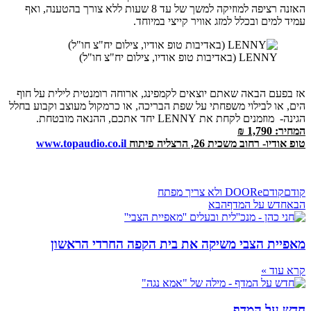
האזנה רציפה למוזיקה למשך של עד 8 שעות ללא צורך בהטענה, ואף
מים ובכלל למזג אוויר קייצי במיוחד.
LENNY (באדיבות טופ אודיו, צילום יח"צ חו"ל)
ם הבאה שאתם יוצאים לקמפינג, ארוחה רומנטית לילית על חוף
ו לבילוי משפחתי על שפת הבריכה, או כרמקול מעוצב וקבוע בחלל
ים לקחת את LENNY יחד אתכם, ההנאה מובטחת.
1 ₪
 רחוב משכית 26, הרצליה פיתוח
www.topaudio.co.il
ודם
DOORe ולא צריך מפתח
ש על המדף
הבא
ת הצבי משיקה את בית הקפה החרדי הראשון
ד »
על המדף