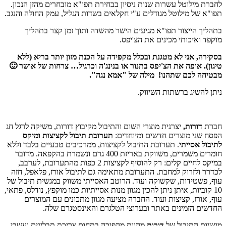
לחברת מילוטל עשרות שנות ניסיון בבחירת תפו"א מובחרים מהזן הנכון.
תפו"א של מילוטל מגודלים ע"י חקלאים בשדות הגליל, עמק החולה והנגב.
בתהליך הייצור תפו"א מגיעים הישר מהשדה ותוך זמן קצר בתהליך
מוקפד ואיכותי מכינים את הצ'יפס.
בסקירה, אני לא מטגנת ובכלל מקפידה על הכנת מזון יותר בריא (ללא
טיגון). אופה את הצ'יפס בתנור או בנינג'ה וכרגיל… צרחות של אושר 🙂
מבטיחה לכם שתהנו!
מילה של "אמא נגה".
ניתן להשיג ברשתות השיווק.
חברת
דורות,
יצרנית מוצרי השום והתיבול מקיבוץ דורות, משיקה לרגל חג
הפסח שני מוצרים חדשים ומיוחדים:
תערובת תיבול לקציצות ומיקס
לתיבול אסייתי
. תערובת התיבול לקציצות, ממרכיבים טבעיים בלבד וללא
חומרים משמרים, משווקת באריזת 400 גרם ונשמרת בהקפאה. מדובר
במיקס לחיים קלים: רק להוסיף לקציצות 2 כפות מהתערובת, לערבב,
לכדרר ולזרוק למחבת. התערובת מתאימה גם לתיבול אורז, פלאפל, חזה
עוף, פשטידות, שקשוקה ועוד. הרוטב האסייתי משווק במגשית תיבול של
10 קוביות, איתן ניתן להכין מגוון מנות אסייתיות כמו מוקפץ, נודלס, פתאי,
עוף, אורז, קציצות ועוד. החברה מציעה מגוון מתכונים עם המוצרים
החדשים הזמינים באתר ובערוצי הטלגרם והאינסטגרם שלה.
מגשיות התיבול של
דורות
מהוות מהפיכה בתחום צריכת תבלינים ועשבי