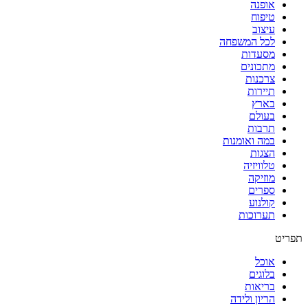
אופנה
טיפוח
עיצוב
לכל המשפחה
מסעדות
מתכונים
צרכנות
תיירות
בארץ
בעולם
תרבות
במה ואומנות
הצגות
טלוויזיה
מוזיקה
ספרים
קולנוע
תערוכות
תפריט
אוכל
בלוגים
בריאות
הריון ולידה