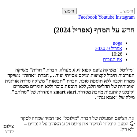
Skip
to
חיפוש
content
Facebook
Youtube
Instagram
חדש על המדף (אפריל 2024)
noga
אפריל 9, 2024
10:26
אין תגובות
"
מילוטל" משיקה ציפס קפוא זיג זג מעולה, חברת "דורות" משיקה
תערובות תיבול לקציצות ומיקס אסייתי ועוד…, חברת "אחוה" משיקה
ממרח חלבה ללא תוספת סוכר, חברת "תבואות" משיקה סדרה אורגנית
ואיכותית של תחליפי חלב, ללא תוספת סוכר וללא חומרים משמרים
וקיבלנו להתנסות מחבת מסדרת smart start הנהדרת של "סולתם".
מילה של "אמא נגה".
את הצ'יפס המעולה של חברת "מילוטל" אני תמיד שמחה לסקר
🙂 הפעם קיבלתי לסיקור את צ'יפס זיג זג האהוב על הנכדים –
צילום:
ולא רק!
יח"צ