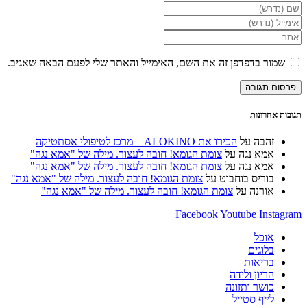
הזן
את
הזן
השם
את
הזן
שלך
כתובת
את
או
דואר
כתובת
שמור בדפדפן זה את השם, האימייל והאתר שלי לפעם הבאה שאגיב.
שם
האלקטרוני
אתר
משתמש
שלך
האינטרנט
כדי
כדי
שלך
להגיב
להגיב
(אופציונלי)
תגובות אחרונות
זהבה
על
הכירו את ALOKINO – מרכז לטיפולי אסתטיקה
אמא נגה
על
צומת הגומא! חובה לעצור. מילה של "אמא נגה"
אמא נגה
על
צומת הגומא! חובה לעצור. מילה של "אמא נגה"
בוריס בוחבוט
על
צומת הגומא! חובה לעצור. מילה של "אמא נגה"
אורנה
על
צומת הגומא! חובה לעצור. מילה של "אמא נגה"
Facebook
Youtube
Instagram
אוכל
בלוגים
בריאות
הריון ולידה
כושר ותזונה
לייף סטייל