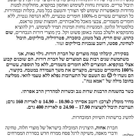
תיבול טריים. מגשיות נוחות לשימוש ואחסון במקפיא, מחולקות למנות
מדודות ומאפשרות שימוש לפי הצורך והטעם בכל מנה, בקלות ובמהירות.
כל המוצרים עשויים מ-100% חומרים טבעיים, ללא הנדסה גנטית, ללא
חומרים משמרים, צבעי מאכל מלאכותיים, חומצות שומן טראנס,
כולסטרול וגלוטן. המגשיות נוחות וזמינות תמיד לשימוש, רק להוציא
מהמקפיא ולשלב במנה באופן פשוט וקל. בין מוצרי דורות הנבחרים,
שום
כתוש, שום חריף, בצל מטוגן, כוסברה, פטרוזיליה, בזיליקום, תיבול
לטחינה, פסטו, רוטב עגבניות בזיליקום
ועוד.
בסקירה, קיבלתי כמה מוצרים של חברת דורות. גילוי נאות, אני
משתמשת שנים רבות עם המוצרים של חברת דורות. הם שוכנים קבוע
אצלי במקפיא. המוצרים ללא חומרים משמרים, ללא כל תוספת, עשויים
100% מחומרים טבעיים, מקצרים את משך העמידה במטבח. בקיצור,
הם נועדו לי 🙂 גם הטעם של התערובות נפלא ללא טעמי לוואי. ממליצה
בחום! מילה של "אמא נגה".
כשר בהשגחת הרבנות שדות נגב וכשרות למהדרין הרב אפרתי
.
מחיר מומלץ לצרכן: רוטב אסייתי כ-10.90 – 14.90 ₪ לאריזת 160 גרם;
תערובת תיבול לקציצות 17.90 – 24.90 ₪ לאריזת 400 גרם.
להשיג ברשתות השיווק המובחרות.
חברת
אחוה,
היצרנית המובילה בישראל של מוצרי חלוה, טחינה
ודברי מאפה, משיקה לרגל פסח ממרח חדש בסדרת הממרחים
צילום: