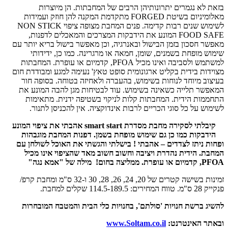
בזאת לא נגמרים יתרונותיהן הרבים של המחבתות. הן מיוצרות
מאלומיניום בשיטת FORGED מתקדמת המקנה להן חוזק ועמידות
לשימוש שנים רבות קדימה. פנים המחבת מצופה ציפוי NON STICK
FOOD SAFE המונע את הידבקות המצרכים והמאכלים לדפנות,
מאפשר חסכון בזמן הבישול ובאנרגיה, וכן מאפשר בישול בריא יותר עם
שימוש מופחת בשמנים, שומן, חמאה או מרגרינה. כמו כן, ידידותי
למשתמש ולסביבה ואינו מכיל PFOA, קדמיום או עופרת. המחבתות
מצוידות בידית בקליט ארגונומית סופט טאץ' נעימה למגע ומבודדת חום
בעיצוב מיוחד לנוחות בשימוש, בהעברה ולאחיזה בטוחה. בסופה חור
המאפשר תלייה כשאינה בשימוש. עוד לבטיחות מגן להבה המונע את
התחממות הידית. המחבתות קלות לניקוי בשטיפה ידנית. מתאימות
לשימוש על כל סוגי הכריים לרבות אינדוקציה. אין להכניסן לתנור.
קיבלתי לסקירה מחבת מסדרת smart start אהבתי את ציפוי המונע
הידבקות כמו כן גם שימוש מופחת בשמן. דפנות המחבת מוגבהות
ופחות ניתז לצדדים – אהבתי ! בישלתי והגשתי את האוכל לשולחן עם
המחבת. הידית נהדרת ויציבה וחשוב חשוב מאד שהציפוי אינו מכיל
PFOA, קדמיום או עופרת. ממליצה בחום!
מילה של "אמא נגה"
זמינות בשישה קטרים של 20, 24, 26, 28, 30 ו-32 ס"מ ומחבת קרפ/
פנקייק 28 ס"מ. טווח המחירים: 114.5-189.5 שקלים למחבת.
להשיג ברשת חנויות 'סולתם', בחנויות כלי הבית והמטבח המובחרות
ובאתר האינטרנט:
www.Soltam.co.il