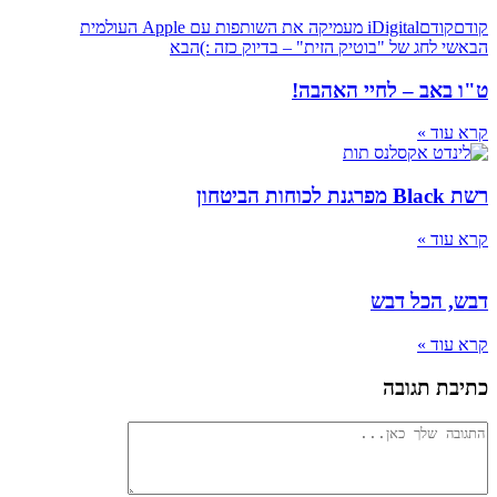
קודם
קודם
iDigital מעמיקה את השותפות עם Apple העולמית
הבא
שי לחג של "בוטיק הזית" – בדיוק כזה :)
הבא
ט"ו באב – לחיי האהבה!
קרא עוד »
רשת Black מפרגנת לכוחות הביטחון
קרא עוד »
דבש, הכל דבש
קרא עוד »
כתיבת תגובה
להגיב