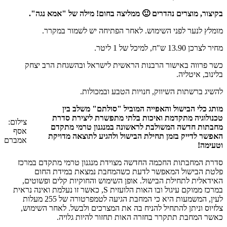
בקיצור, מוצרים נהדרים 🙂 ממליצה בחום! מילה של "אמא נגה".
מומלץ לנער לפני השימוש. לאחר הפתיחה יש לשמור במקרר.
מחיר לצרכן 13.90 ש"ח, למיכל של 1 ליטר.
כשר פרווה באישור הרבנות הראשית לישראל ובהשגחת הרב יצחק
בלינוב, איטליה.
להשיג ברשתות השיווק, חנויות הטבע ובמכולות.
מותג כלי הבישול והאפייה המוביל "סולתם" משלב בין
טכנולוגיה מתקדמת ואיכות בלתי מתפשרת ליצירת סדרת
צילום:
מחבתות חדשה המשולבת לראשונה במנגנון טרמי מתקדם
אסף
האפשר לדייק בזמן תחילת הבישול ולהגיע לתוצאה מדויקת
אמברם
וטעימה!
סדרת המחבתות החכמה החדשה מצוידת מנגנון טרמי מתקדם במרכז
פלטת הבישול המאפשר לדעת כשהמחבת נמצאת במידת החום
האידאלית לתחילת הבישול. אופן השימוש והחוקיות קלים ופשוטים,
במרכז ממוקם עיגול ובו האות הלועזית S, כאשר זו נעלמת ואינה נראית
לעין, המשמעות היא כי המחבת הגיעה לטמפרטורה של 255 מעלות
צלזיוס וניתן להתחיל להניח בה את המצרכים ולבשל. לאחר השימוש,
כאשר המחבת תתקרר בחזרה האות תחזור להיות גלויה.