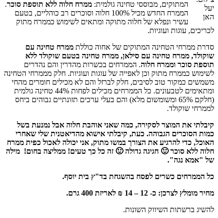
המתוקים, מבוססי טחינה גולמית:
ממרח חלוה ללא תוספת סוכר
.
יעל
הממרח החדש מכיל 100% חלוה וסוכרים רב כוהליים, בטעם
האן
עשיר ונפלא של חלוה מתוקה ומתאים לשימוש כממרח מתוק
לכריכים, עוגות ועוגיות.
סדרת ממרחי הטחינה המתוקים של אחוה כוללת
ממרח טחינה עם
שוקולד, ממרח טחינה עם סילאן, ממרח טחינה בטעם שוקולד ללא
תוספת סוכר וממרח חלוה
. הממרחים בכשרות מהדרין והם נהדרים
לשימוש כממרח מתוק וכן לאפייה של עוגות ועוגיות. חלק מממרחי הטחינה
משמשים כמקור טוב לסיבים, חלק לברזל והם לא מכילים חומרים מהחי
ומתאימים לטבעונים. כל הממרחים מכילים לפחות 44% טחינה גולמית
(חלקם 65% ומשומשום מלא) והם בעלי ערכים תזונתיים גבוהים ביחס
לממרחי שוקולד.
קיבלתי את המוצר לסקירה, כמה שאני אוהבת חלוה אבל נמנעת בשל
כמות הסוכרים הגבוהה. כעת, קיבלתי אישוא מהדיאטנית שלי שאחרי
האוכל, כדי להרגיע את הצורך במשו מתוק, אני יכולה לאכול כפית ממרח
חלוה ללא סוכר 🙂 חגיגה גדולה 🙂 זה כל כך טעים! ממליצה בחום!
מילה
של "אמא נגה".
כל הממרחים כשרים לפסח בהשגחת בד"ץ בית יוסף.
מחיר מומלץ לצרכן: כ- 12 – 14 ₪ לאריזת 400 גרם.
להשיג ברשתות השיווק השונות.