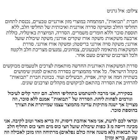
צילום: איל גרניט
חברת "תבואות", המתמחה במוצרי מזון אורגניים טבעיים, נכנסת לתחום
תחליפי החלב ומשיקה סדרה אורגנית ואיכותית של תחליפי חלב, ללא
תוספת סוכר וללא חומרים משמרים. הסדרה, המיוצרת באיטליה, כוללת
ארבעה משקאות: משקה אורז שקדים אורגני; משקה שיבולת שועל
אורגני; משקה סויה אורגני בריסטה; ומשקה אורז אורגני. סדרת
המשקאות מתאימה לטבעונים, צמחונים, נמנעים מצריכת חלב ולקטוז
ולכל הצרכנים שרוצים טעם אחר.
סדרת המשקאות האורגנית החדשה מותאמת לצרכים ולטעמים מבוקשים
בקהל הישראלי. כל אחד מהמוצרים בסדרה מתאים למגוון שימושים
בשתייה חמה או קרה, אפייה, תבשילים ועוד. בכוונת חברת "תבואות"
להרחיב את הסדרה בהתאם לביקושים מקהלים וצרכנים שונים.
בסקירה, אני מרבה להשתמש בתחליפי החלב. הם יותר קלים לעיכול
וגורמים לפחות ליחה. הסדרה של "תבואות" אמנם ללא סוכר, וזה
מצויין! אך ישנה מתיקות עדינה מהמוצר עצמו שמייתרת את הצורך
בהוספת סוכר.
וכדאי לכם לדעת, אני מאד אוהבת דיסות, זה בריא מאד וטוב לקיבה. אני
מכינה דייסה מ 3 כפות שיבולת שועל חצי כוס מים וחצי כוס תחליף חלב
של תבואות (לא משנה איזה כולם נפלאים) מרתיחה וזהו מוכן לאכילה וזה
טעים, בריא ומזין!