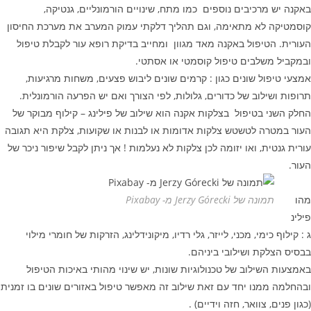
באקנה יש מרכיבים נוספים כמו מתח, שינויים הורמונליים, גנטיקה,
קוסמטיקה לא מתאימה, וגם תהליך דלקתי עמוק המערב את מערכת החיסון
העורית. הטיפול באקנה מאד מגוון ומחייב בדיקת רופא עור לקבלת טיפול
ובמקביל משלבים טיפול קוסמטי או אסתטי.
אמצעי טיפול שונים כגון : קרמים שונים ליבוש פצעים, משחות מרגיעות,
תרופות ושילוב של כדורים, גלולות, לפי הצורך ואם יש הפרעה הורמונלית.
החלק השני בטיפול בצלקות אקנה הוא שילוב של פילינג – קילוף מבוקר של
העור במטרה לטשטש צלקות אדומות או לבנות או שקועות, צלקת היא תגובה
עורית גנטית, ואו יזומה לכן צלקות לא נעלמות ! אך ניתן לקבל שיפור ניכר של
העור.
מהו
תמונה של Jerzy Górecki מ- Pixabay
פילינ
ג : קילוף כימי, מכני, לייזר, גלי רדיו, מיקונידלינג, הזרקות של חומרי מילוי
בבסיס הצלקת ושילובי ביניהם.
באמצעות השילוב של טכנולוגיות שונות, יש שינוי מהותי באיכות הטיפול
ובהחלמה ממנו יחד עם זאת שילוב זה מאפשר טיפול באזורים שונים בו זמנית
(כגון פנים, צוואר, חזה וידיים) .