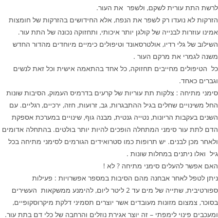
לרשת התת עורית לשקם, ולשפר את העור.
הזרקות לא נועדו רק לשפר את הנפח, אלא החידושים בהזרקות של חומצות
אמינו עוזרות לבנייה של קולגן יותר איכותי, ותחזוקה נכונה של התת עור.
השילוב של גלי רדיו, אולטרסאונד וטיפולים כימיים מיוחדים מהדור החדש
משנה לגמרי את מרקם העור .
כל הטיפולים מחייבים תחזוקה, כל אחד בהתאמה אישית וכל זאת לנשים
וגברים כאחד.
סימני מתיחה : צלקות תת עוריות של קרעים בדרמיס העמוק, הסיבות שונות
החל משינויים שחלים בגיל ההתבגרות, גב, זרועות, חזה, ירכיים, רגליים. עם
השנים בעקבות הריונות, נטייה גנטית, מבנה גוף, שינויים במערכת אספקת
הדם לתת עור סימני המתחלה הופכים להיות יותר בולטים. בהתחלה אדומים
ולאחר מכן לבנים. יש תרופות כמו סטרואידים הגורמים לסימני מתיחה בכל
גיל ואלו ניתנים במחלות שונות .
האם אפשר להעלים סימני מתיחה ? לא !
ניתן לטפל לאחר אבחנה מהם הסיבות במספר אפשרויות : פעילות
ספורטיבית, שתייה של מים עד 2 ליטר ליום, להימנע ממשקאות העשירים
בסוכר, צמצום מזונות מעובדים אשר יוצרים תסמיני דלקת מיקרוסקופיים,
ומעכבים פינוי לימפתי – זה יוצר אגירת נוזלים והרחבה של כלי דם בתת עור.