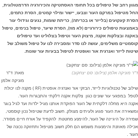
מגוון רחב של טיפולים בכל תחומי האסתטיקה והכירורגיה הדרמטולוגית,
החל מטיפול במרקם העור וצבעו, יישור ומילוי קמטים, הסרת כתמים,
הסרת קעקועים (בלייזר או בכריתה), כריתת שומות, נגעים וגידולי עור
באמצעות טיפולים כירורגיים (לא מוז), הסרת שיער, טיפול בנימים, טיפול
באקנה ובצלקות אקנה, מיצוק העור וטיפול בצלוליט ועד טיפולים
קוסמטיים משלימים, עושה לנו סדר ומסבירה לנו על טיפול משולב של
שיטות לייזר ואנרגית אור ואופטית לטיפול בבעיות עור שונות.
ד"ר מוניקה אלמן (צילום: סם יצחקוב)
מאת: ד"ר
מוניקה אלמן
שילוב של טכנולוגיות לייזר, הבזקי אור ואנרגיה אופטית (RF ) מקנה לנו יכולת
לטפל במפגעי עור שונים כגון צלקות אקנה דלקתי והתבגרות העור.
אקנה היא מחלה דלקתית של העור הפוקדת אותנו מגיל ילדות ועד לגיל בוגר
ומשאירה את העור פגוע ולעיתים מצולק. חשוב לדעת שטיפול נכון קוסמטי,
שמירה על היגיינה של העור, להימנע מחטטת להקפיד על אורח חיים מסודר,
אכילה מאוזנת והימנעות משמש הם חלק חשוב מטיפול ותחזוקה נכונה של
העור .