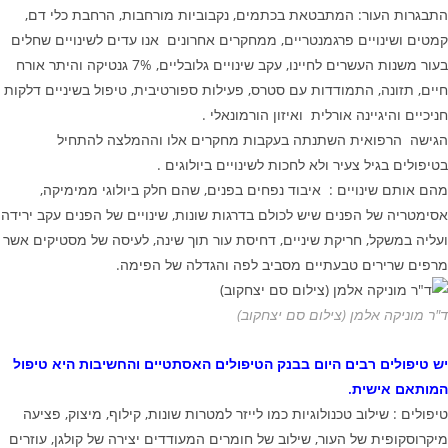
התבגרות העור: המתבטאת בכתמים, נקבוביות מורחבות, הרחבת כלי דם,
קמטים ושינויים פרגמנטריים, ממחקרים אחרונים אנו עדים לשינויים שחלים
בעור משנות העשרים לחיינו, עקב שינויים גלובליים, 7% גנטיקה והיתר אורח
חיים, תזונה, התמודדות עם סטרס, פעילות ספורטיבית, טיפול בשיניים דלקות
חניכיים והיגיינה אורלית ואיזון הורמונאלי .
הגישה הרפואית השתנתה בעקבות מחקרים אלו וההמלצה להתחיל
בטיפולים בגיל צעיר ולא לחכות לשינויים ביולוגים .
מהם אותם שינויים : איבוד נפחים בפנים, שהם חלק ביולוגי ממימיקה,
אסימטריה של הפנים שיש לכולם בדרגות שונות, שינויים של הפנים עקב ירידה
ועליה במשקל, חריקת שיניים, דחיסת עור תוך שינה, לעיסה של מסטיקים אשר
מרפים שרירים טבעתיים מסביב לפה והגדלה של הפימה.
ד"ר מוניקה אלמן (צילום סם יצחקוב)
יש טיפולים רבים היום בבנק הטיפולים האסתטיים והחשיבות היא טיפול
המותאם אישית.
טיפולים : שילוב טכנולוגיות כמו לייזר למטרות שונות, קילוף, מיצוק, פציעה
מיקרוסקופית של העור, שילוב של חומרים המעודדים יצירה של קולגן, עוזרים