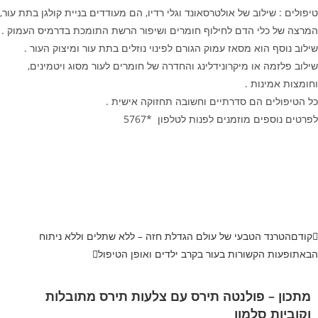
טיפולים : שילוב של אולטרסאונד וגלי רדיו, הם מעודדים בניית קולגן בתת עור,
המרצה של כלי הדם לחילוף חומרים ושיפור הרשת התומכת בדרמיס העמוק .
שילוב נוסף הוא מסאז עמוק הגורם לפינוי נוזלים בתת עור ומיצוק העור .
שילוב פלזמה או מיקרונידלינג והחדרה של חומרים לעור מסוג ויטמינים,
וחומצות אמינות .
כל הטיפולים הם סדרתיים וחשובה תחזוקה אישית .
לפרטים נוספים מוזמנים לפנות לטלפון *5767
קודם
הטרנד הטבעי של עולם הגדלת חזה – ללא שתלים וללא ניתוח
הבא
תופעות הקשורות בעור בקרב ילדים ואופן הטיפול
מתכון – פולנטה תירס עם צלעות תירס מתובלות
וקוביות סלמון