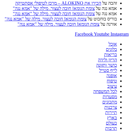
זהבה
על
הכירו את ALOKINO – מרכז לטיפולי אסתטיקה
אמא נגה
על
צומת הגומא! חובה לעצור. מילה של "אמא נגה"
אמא נגה
על
צומת הגומא! חובה לעצור. מילה של "אמא נגה"
בוריס בוחבוט
על
צומת הגומא! חובה לעצור. מילה של "אמא נגה"
אורנה
על
צומת הגומא! חובה לעצור. מילה של "אמא נגה"
Facebook
Youtube
Instagram
אוכל
בלוגים
בריאות
הריון ולידה
כושר ותזונה
לייף סטייל
אופנה
טיפוח
עיצוב
לכל המשפחה
מסעדות
מתכונים
צרכנות
תיירות
בארץ
בעולם
תרבות