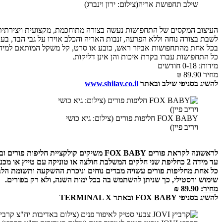
שילב תחפושת אריה(צילום: ירון וינברג)
העיצוב המקסים של התחפושות נעשה בצורה מתוחכמת, מקצועית ויצירתית, כ
לשבת בצורה נוחה וללא הפרעה, זנבות האריה והכלב אוירו על גבי הבד, בע
בכל אחת מהתחפושות אביזר ראש, כובע או סרט, קל משקל המותאם למידות
כל התחפושות עברו בקרת איכות והן אינן דליקות.
מידות: 0-18 חודשים
מחיר 89.90 ₪
להשיג בסניפי שילב ובאתר
www.shilav.co.il
FOX BABY חליפות פורים (צילום: גיא כושי
ויריב פיין)
עד מידה 2 כחליפת שני חלקים המשלבת חולצה או טוניקה עם טייץ או מכנסיים או בגד גוף עם רגליות. לכל אחת מהחליפות מותאם כובע קליל ונוח המותאם לראש התינוק.
כל אחת מחליפות פורים עשויה מבדים נוחים וניכרת ההשקעה ותשומת הלב
שימוש ורסטילי, כך שניתן להשתמש בה בכל ימות השנה, ולא רק בפורים.
מחיר
: 89.90 ₪
להשיג בסניפי FOX BABY ובאתר TERMINAL X