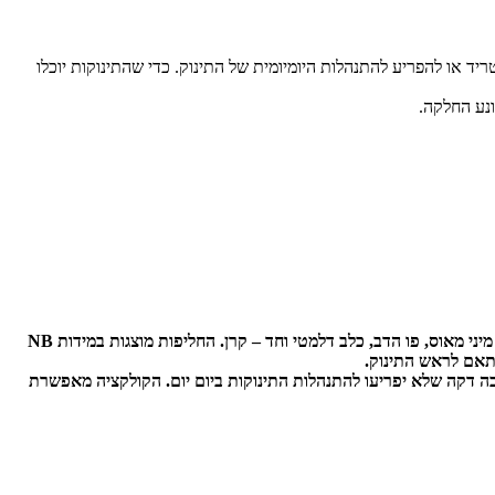
 או להפריע להתנהלות היומיומית של התינוק. כדי שהתינוקות יוכלו
נע החלקה.
לראשונה לקראת פורים FOX BABY משיקים קולקציית חליפות פורים ובה 6 דגמים עם גיבורי העל ודמויות האהובות על הילדים: באטמן, מיקי מאוס, מיני מאוס, פו הדב, כלב דלמטי וחד – קרן. החליפות מוצגות במידות NB
ה דקה שלא יפריעו להתנהלות התינוקות ביום יום. הקולקציה מאפשרת