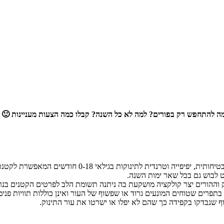
למה להתחפש רק בפורים? למה לא כל השנה? קבלו כמה הצעות מעניינות 🙂 
שילב, רשת החנויות לתינוקות משיקה קולקציית תחפושות פור
לבוש גם בכל שאר ימות השנה.
ה, העשויים מבד נעים ואיכותי 100% כותנה, נתפרות בתפרים שטוחים המונעים גרוד או שפשוף של העור 
 שנבדקו בקפידה כך שהם לא יפלו או ישרטו את עור התינוק.