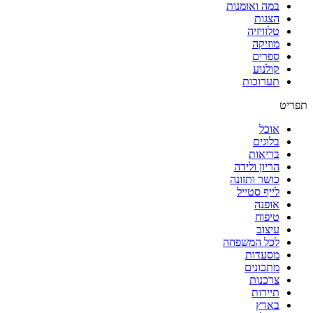
במה ואומנות
הצגות
טלוויזיה
מוזיקה
ספרים
קולנוע
תערוכות
תפריט
אוכל
בלוגים
בריאות
הריון ולידה
כושר ותזונה
לייף סטייל
אופנה
טיפוח
עיצוב
לכל המשפחה
מסעדות
מתכונים
צרכנות
תיירות
בארץ