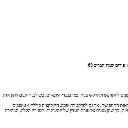
ו-פורים שמח חברים 🙂
ים איכותית, בטיחותית, יפיפייה וטרנדית לתינוקות בגילאי 0-18 חודשים המאפשרת לקטנטנים להתחפש ולהרגיש בנוח, כמו בבגדי היום-יום. בשילב, דואגים לתינוקות
ההכרות המקצועית והאישית של הסטודיו לעיצוב של שילב את צרכי התינוק וההורים יצר קולקציה מושקעת בה ניתנה תשומת הלב לפרטים הקטנים בנראות התחפושת, אך גם לפרקטיות שבה. הקולקציה כוללת 4 עיצובים:
ואינן כוללות תוויות פנימיות, כך שהן מגנות על עורם העדין של התינוקות. הסגירה הקלה, המהירה