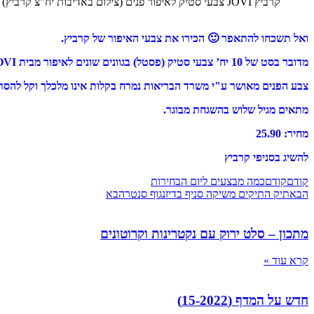
קרביץ JOVI צבעי סטיק לאיפור פנים (צילום באדיבות יח"צ קרביץ)
ואל תשכחו להתאפר 🙂 הכירו את צבעי האיפור של קרביץ.
מדובר בסט של 10 יח’ צבעי סטיק (פסטל) בגוונים שונים לאיפור מבית JOVI ספרד.
צבע הפנים מאושר ע"י משרד הבריאות נמרח בקלות אינו מלכלך וקל להסר
מתאים מגיל שלוש בהשגחת מבוגר.
מחיר: 25.90
להשיג בסניפי קרביץ
קודם
קודם
כמה מבצעים ליום הבחירות
הבא
תיק התיקים משיקה סניף בדיזנגוף סנטר
הבא
מתכון – סלט ירוק עם נקטרינות וקרוטונים
קרא עוד »
חדש על המדף (15-2022)