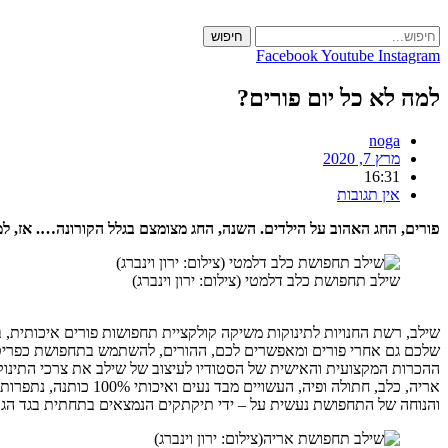
Skip
to
חיפוש
content
Facebook
Youtube
Instagram
למה לא כל יום פורים?
noga
מרץ 7, 2020
16:31
אין תגובות
פורים, החג האהוב על הילדים. השנה, החג מצומצם בגלל הקורונה…. אז, 
שילב תחפושת כלב דלמטי (צילום: ירון וינברג)
שלכם גם אחרי פורים ומאפשרים לכם, ההורים, להשתמש בתחפושת כפריט 
אריה, כלב, חתולה ופי
והנוחה של התחפושת נעשית על – ידי תיקתקים הנמצאים בתחתית בגד הגוף