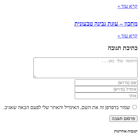
קרא עוד »
מתכון – עוגת גבינה טבעונית
קרא עוד »
כתיבת תגובה
להגיב
הזן
את
הזן
השם
את
הזן
שלך
כתובת
את
או
דואר
כתובת
שמור בדפדפן זה את השם, האימייל והאתר שלי לפעם הבאה שאגיב.
שם
האלקטרוני
אתר
משתמש
שלך
האינטרנט
כדי
כדי
שלך
להגיב
להגיב
(אופציונלי)
תגובות אחרונות