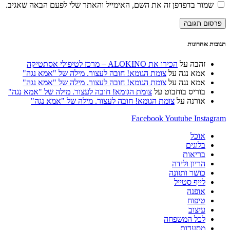
דואר
כתובת
שמור בדפדפן זה את השם, האימייל והאתר שלי לפעם הבאה שאגיב.
שם
האלקטרוני
אתר
משתמש
שלך
האינטרנט
כדי
כדי
שלך
להגיב
להגיב
(אופציונלי)
תגובות אחרונות
זהבה
על
הכירו את ALOKINO – מרכז לטיפולי אסתטיקה
אמא נגה
על
צומת הגומא! חובה לעצור. מילה של "אמא נגה"
אמא נגה
על
צומת הגומא! חובה לעצור. מילה של "אמא נגה"
בוריס בוחבוט
על
צומת הגומא! חובה לעצור. מילה של "אמא נגה"
אורנה
על
צומת הגומא! חובה לעצור. מילה של "אמא נגה"
Facebook
Youtube
Instagram
אוכל
בלוגים
בריאות
הריון ולידה
כושר ותזונה
לייף סטייל
אופנה
טיפוח
עיצוב
לכל המשפחה
מסעדות