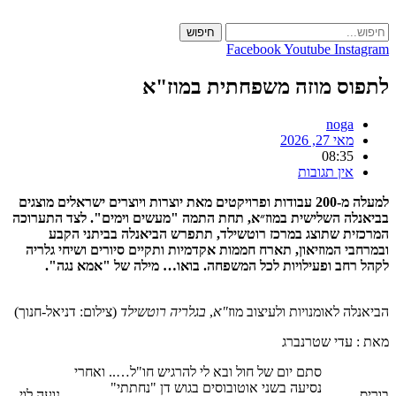
Skip
to
חיפוש
content
Facebook
Youtube
Instagram
לתפוס מוזה משפחתית במוז"א
noga
מאי 27, 2026
08:35
אין תגובות
למעלה מ-200 עבודות ופרויקטים מאת יוצרות ויוצרים ישראלים מוצגים
בביאנלה השלישית במוז״א, תחת התמה "מעשים וימים". לצד התערוכה
המרכזית שתוצג במרכז רוטשילד, תתפרש הביאנלה בביתני הקבע
ובמרחבי המוזיאון, תארח חממות אקדמיות ותקיים סיורים ושיחי גלריה
לקהל רחב ופעילויות לכל המשפחה. בואו… מילה של "אמא נגה".
הביאנלה לאומנויות ולעיצוב מוז
"א
,
בגלריה רוטשילד
(צילום: דניאל-חנוך)
מאת : עדי שטרנברג
סתם יום של חול ובא לי להרגיש חו"ל….. ואחרי
נסיעה בשני אוטובוסים בגוש דן "נחתתי"
בוריס
נועה לוי