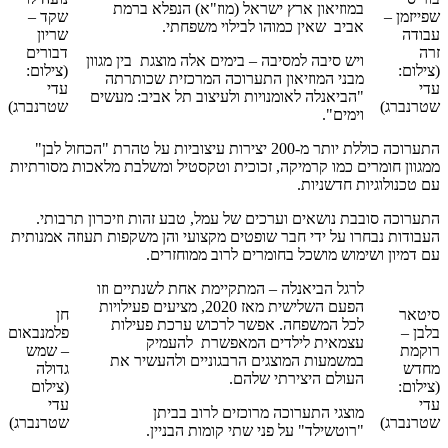
במוזיאון ארץ ישראל (מוז"א) הנפלא ברמת
שפייזמן –
שקד –
אביב שאין כמוהו לבילוי משפחתי.
עבודה
שריון
זרה
דבורים
ויש סיבה למסיבה – בימים אלה מוצגת בין מגוון
(צילום:
(צילום:
מבני המוזיאון התערוכה המרכזית שכותרתה
עדי
עדי
"הביאנלה לאומנויות ולעיצוב תל אביב: מעשים
שטרנברג)
שטרנברג)
וימים".
התערוכה כוללת יותר מ-200 יצירות עיצוביות על טהרת "הכחול לבן"
ממגוון חומרים כמו קרמיקה, זכוכית וטקסטיל ומשלבת מלאכות מסורתיות
עם טכנולוגיות חדשניות.
התערוכה סובבת נושאים וערכים של עמל, טבע זהות וזיכרון תרבותי.
העבודות נבחרו על ידי חבר שופטים מקצועי והן משקפות תעוזה אמנותית
עם דמיון ושימוש מושכל בחומרים לרוב ממוחזרים.
לרגל הביאנלה – המתקיימת אחת לשנתיים וזו
הפעם השלישית מאז 2020, מציעים פעילויות
סיטאר
חן
לכל המשפחה. אפשר לרכוש ערכת פעילות
בלבן –
פלמנבאום
עצמאית לילדים המאפשרת להעמיק
רוקמת
– שמש
במשמעות המוצגים הרבגוניים ולהעשיר את
מחדש
גדולה
העולם היצירתי שלהם.
(צילום:
(צילום
עדי
עדי
מוצגי התערוכה מרוכזים לרוב בביתן
שטרנברג)
שטרנברג)
"רוטשילד" על פני שתי קומות הבניין.