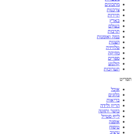
מתכונים
צרכנות
תיירות
בארץ
בעולם
תרבות
במה ואומנות
הצגות
טלוויזיה
מוזיקה
ספרים
קולנוע
תערוכות
תפריט
אוכל
בלוגים
בריאות
הריון ולידה
כושר ותזונה
לייף סטייל
אופנה
טיפוח
עיצוב