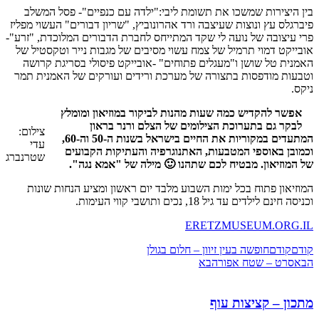
בין היצירות שמשכו את תשומת ליבי:"ילדה עם כנפיים"- פסל המשלב
פיברגלס עץ ונוצות שעיצבה ורד אהרונוביץ, "שריון דבורים" העשוי מפליז
פרי עיצובה של נועה לי שקד המתייחס לחברת הדבורים המלוכדת, "זרע"-
אובייקט דמוי תרמיל של צמח עשוי מסיבים של מגבות נייר וטקסטיל של
האמנית טל שושן ו"מעגלים פתוחים" -אובייקט פיסולי בסריגת קרושה
וטבעות מודפסות בתצורה של מערכת ורידים ועורקים של האמנית תמר
ניקס.
אפשר להקדיש כמה שעות מהנות לביקור במוזיאון ומומלץ
לבקר גם בתערוכת הצילומים של הצלם ורנר בראון
צילום:
המתעדים במקוריות את החיים בישראל בשנות ה-50 וה-60,
עדי
וכמובן באוספי המטבעות, האתנוגרפיה והעתיקות הקבועים
שטרנברג
של המוזיאון. מבטיח לכם שתהנו 🙂 מילה של "אמא נגה".
המוזיאון פתוח בכל ימות השבוע מלבד יום ראשון ומציע הנחות שונות
וכניסה חינם לילדים עד גיל 18, נכים ותושבי קווי העימות.
ERETZMUSEUM.ORG.IL
קודם
קודם
חופשה בעין זיוון – חלום בגולן
הבא
סרט – שטח אפור
הבא
מתכון – קציצות עוף