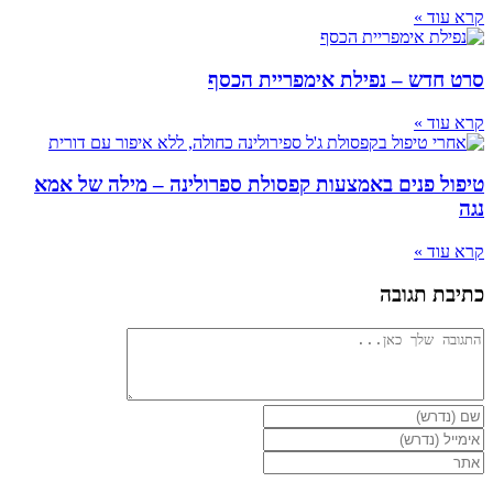
קרא עוד »
סרט חדש – נפילת אימפריית הכסף
קרא עוד »
טיפול פנים באמצעות קפסולת ספרולינה – מילה של אמא
נגה
קרא עוד »
כתיבת תגובה
להגיב
הזן
את
הזן
השם
את
הזן
שלך
כתובת
את
או