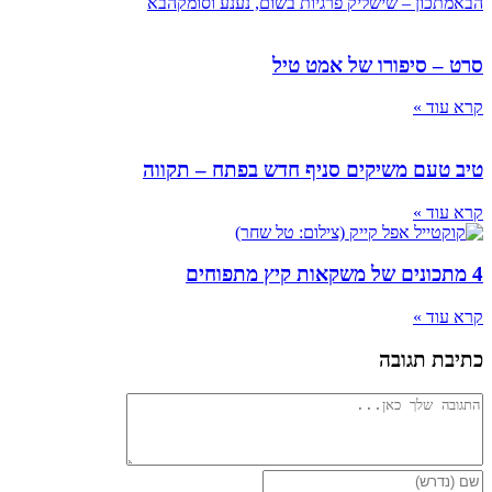
כון – שישליק פרגיות בשום, נענע וסומק
הבא
 סיפורו של אמט טיל
ד »
עם משיקים סניף חדש בפתח – תקווה
ד »
ד »
 תגובה