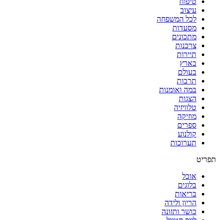
טיפוח
עיצוב
לכל המשפחה
מסעדות
מתכונים
צרכנות
תיירות
בארץ
בעולם
תרבות
במה ואומנות
הצגות
טלוויזיה
מוזיקה
ספרים
קולנוע
תערוכות
אוכל
בלוגים
בריאות
הריון ולידה
כושר ותזונה