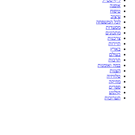
לייף סטייל
אופנה
טיפוח
עיצוב
לכל המשפחה
מסעדות
מתכונים
צרכנות
תיירות
בארץ
בעולם
תרבות
במה ואומנות
הצגות
טלוויזיה
מוזיקה
ספרים
קולנוע
תערוכות