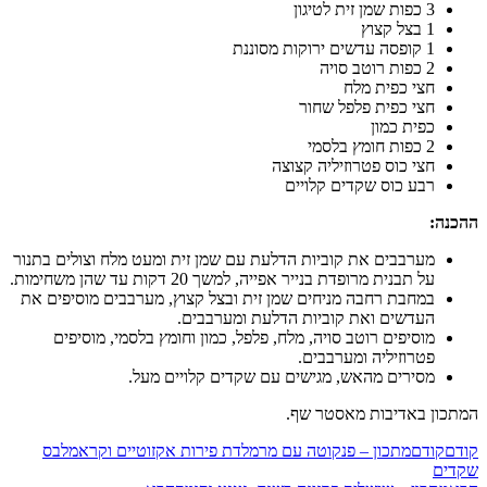
3 כפות שמן זית לטיגון
1 בצל קצוץ
1 קופסה עדשים ירוקות מסוננת
2 כפות רוטב סויה
חצי כפית מלח
חצי כפית פלפל שחור
כפית כמון
2 כפות חומץ בלסמי
חצי כוס פטרוזיליה קצוצה
רבע כוס שקדים קלויים
:
מערבבים את קוביות הדלעת עם שמן זית ומעט מלח וצולים בתנור
על תבנית מרופדת בנייר אפייה, למשך 20 דקות עד שהן משחימות.
במחבת רחבה מניחים שמן זית ובצל קצוץ, מערבבים מוסיפים את
העדשים ואת קוביות הדלעת ומערבבים.
מוסיפים רוטב סויה, מלח, פלפל, כמון וחומץ בלסמי, מוסיפים
פטרוזיליה ומערבבים.
מסירים מהאש, מגישים עם שקדים קלויים מעל.
ן באדיבות מאסטר שף.
ודם
מתכון – פנקוטה עם מרמלדת פירות אקזוטיים וקראמלבס