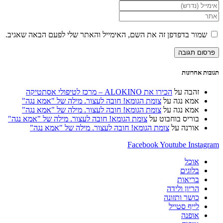
ור בדפדפן זה את השם, האימייל והאתר שלי לפעם הבאה שאגיב.
וני
ש
רנט
נלי)
אחרונות
זהבה
על
הכירו את ALOKINO – מרכז לטיפולי אסתטיקה
אמא נגה
על
צומת הגומא! חובה לעצור. מילה של "אמא נגה"
אמא נגה
על
צומת הגומא! חובה לעצור. מילה של "אמא נגה"
בוריס בוחבוט
על
צומת הגומא! חובה לעצור. מילה של "אמא נגה"
אורנה
על
צומת הגומא! חובה לעצור. מילה של "אמא נגה"
Facebook
Youtube
Ins
אוכל
בלוגים
בריאות
הריון ולידה
כושר ותזונה
לייף סטייל
אופנה