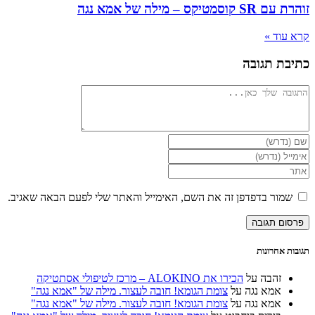
וסמטיקס – מילה של אמא נגה
עוד »
בת תגובה
ב
ת
ת
מור בדפדפן זה את השם, האימייל והאתר שלי לפעם הבאה שאגיב.
טרוני
מש
טרנט
ב
ב
יונלי)
ת אחרונות
זהבה
על
הכירו את ALOKINO – מרכז לטיפולי אסתטיקה
אמא נגה
על
צומת הגומא! חובה לעצור. מילה של "אמא נגה"
אמא נגה
על
צומת הגומא! חובה לעצור. מילה של "אמא נגה"