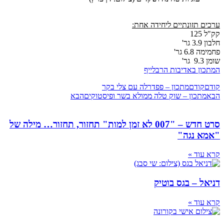
ם תזונתיים ליחידה אחת:
12
גר'
6.8 גר'
ר'
ון באדיבות הרבלייף
קודם
מתכון – פפדרלה עם צלי בקר
מתכון – שוק טלה ממולא בשר ופיסטוקים
הבא
סרט חדש – "007 לא זמן למות" תחזור, תחזור… מילה של
א נגה"
עוד »
ל – בגס בוטיק
עוד »