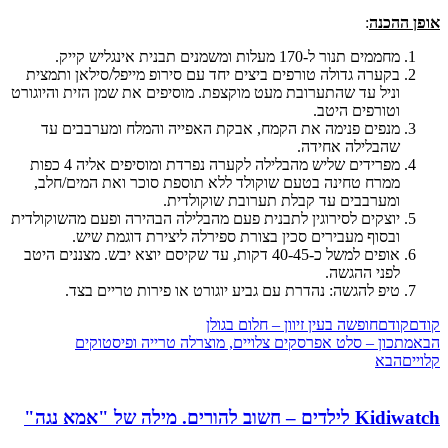
אופן ההכנה
:
מחממים תנור ל-170 מעלות ומשמנים תבנית אינגליש קייק.
בקערה גדולה טורפים ביצים יחד עם סירופ מייפל/סילאן ותמצית
וניל עד שהתערובת מעט מוקצפת. מוסיפים את שמן הזית והיוגורט
וטורפים היטב.
מנפים פנימה את הקמח, אבקת האפייה והמלח ומערבבים עד
שהבלילה אחידה.
מפרידים שליש מהבלילה לקערה נפרדת ומוסיפים אליה 4 כפות
ממרח טחינה בטעם שוקולד ללא תוספת סוכר ואת המים/חלב,
ומערבבים עד קבלת תערובת שוקולדית.
יוצקים לסירוגין לתבנית פעם מהבלילה הבהירה ופעם מהשוקולדית
ובסוף מעבירים סכין בצורת ספירלה ליצירת דוגמת שיש.
אופים למשל כ-40-45 דקות, עד שקיסם יוצא יבש. מצננים היטב
לפני ההגשה.
טיפ להגשה: נהדרת עם גביע יוגורט או פירות טריים בצד.
קודם
קודם
חופשה בעין זיוון – חלום בגולן
הבא
מתכון – סלט אפרסקים צלויים, מוצרלה טרייה ופיסטוקים
קלויים
הבא
Kidiwatch לילדים – חשוב להורים. מילה של "אמא נגה"