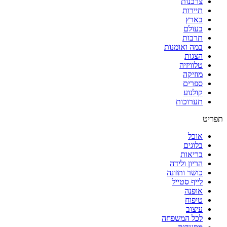
צרכנות
תיירות
בארץ
בעולם
תרבות
במה ואומנות
הצגות
טלוויזיה
מוזיקה
ספרים
קולנוע
תערוכות
תפריט
אוכל
בלוגים
בריאות
הריון ולידה
כושר ותזונה
לייף סטייל
אופנה
טיפוח
עיצוב
לכל המשפחה