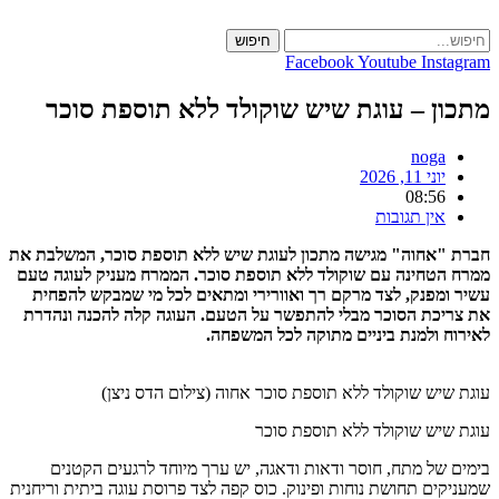
Skip
to
חיפוש
content
Facebook
Youtube
Instagram
מתכון – עוגת שיש שוקולד ללא תוספת סוכר
noga
יוני 11, 2026
08:56
אין תגובות
חברת "אחוה" מגישה מתכון לעוגת שיש ללא תוספת סוכר, המשלבת את
ממרח הטחינה עם שוקולד ללא תוספת סוכר. הממרח מעניק לעוגה טעם
עשיר ומפנק, לצד מרקם רך ואוורירי ומתאים לכל מי שמבקש להפחית
את צריכת הסוכר מבלי להתפשר על הטעם. העוגה קלה להכנה ונהדרת
לאירוח ולמנת ביניים מתוקה לכל המשפחה.
עוגת שיש שוקולד ללא תוספת סוכר אחוה (צילום הדס ניצן)
עוגת שיש שוקולד ללא תוספת סוכר
בימים של מתח, חוסר ודאות ודאגה, יש ערך מיוחד לרגעים הקטנים
שמעניקים תחושת נוחות ופינוק. כוס קפה לצד פרוסת עוגה ביתית וריחנית