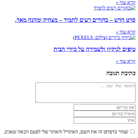
קרא עוד »
סרט חדש – בחורים רעים לתמיד – מצחיק ומהנה מאד.
קרא עוד »
טיפים לניקיון ולשמירה על כיורי הבית
קרא עוד »
כתיבת תגובה
להגיב
הזן
את
הזן
השם
את
הזן
שלך
כתובת
את
או
דואר
כתובת
שמור בדפדפן זה את השם, האימייל והאתר שלי לפעם הבאה שאגיב.
שם
האלקטרוני
אתר