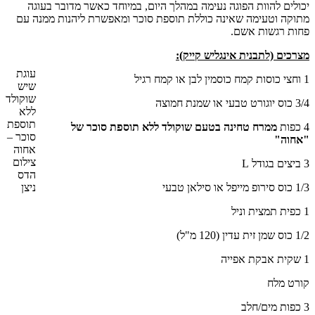
יכולים להוות הפוגה נעימה במהלך היום, במיוחד כאשר מדובר בעוגה
מתוקה וטעימה שאינה כוללת תוספת סוכר ומאפשרת ליהנות ממנה עם
פחות רגשות אשם.
מצרכים (לתבנית אינגליש קייק):
עוגת
1 וחצי כוסות קמח כוסמין לבן או קמח רגיל
שיש
שוקולד
3/4 כוס יוגורט טבעי או שמנת חמוצה
ללא
תוספת
4 כפות
ממרח טחינה בטעם שוקולד ללא תוספת סוכר של
סוכר –
"אחוה"
אחוה
צילום
3 ביצים בגודל L
הדס
1/3 כוס סירופ מייפל או סילאן טבעי
ניצן
1 כפית תמצית וניל
1/2 כוס שמן זית עדין (120 מ"ל)
1 שקית אבקת אפייה
קורט מלח
3 כפות מים/חלב