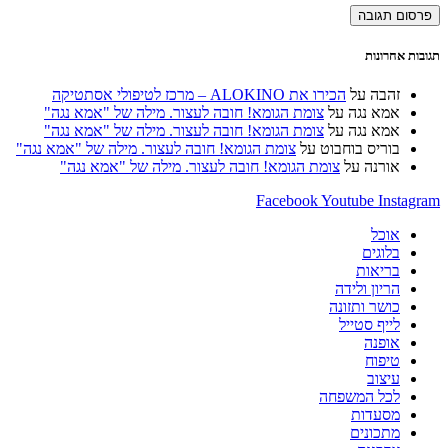
משתמש
שלך
האינטרנט
כדי
כדי
שלך
להגיב
להגיב
(אופציונלי)
תגובות אחרונות
זהבה
על
הכירו את ALOKINO – מרכז לטיפולי אסתטיקה
אמא נגה
על
צומת הגומא! חובה לעצור. מילה של "אמא נגה"
אמא נגה
על
צומת הגומא! חובה לעצור. מילה של "אמא נגה"
בוריס בוחבוט
על
צומת הגומא! חובה לעצור. מילה של "אמא נגה"
אורנה
על
צומת הגומא! חובה לעצור. מילה של "אמא נגה"
Facebook
Youtube
Instagram
אוכל
בלוגים
בריאות
הריון ולידה
כושר ותזונה
לייף סטייל
אופנה
טיפוח
עיצוב
לכל המשפחה
מסעדות
מתכונים