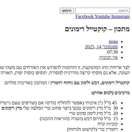
Skip
to
חיפוש
content
Facebook
Youtube
Instagram
מתכון – קוקטייל רימונים
noga
ספטמבר 14, 2025
07:39
אין תגובות
לצד ארוחת החג המושקעת, זו הזדמנות להפתיע את האורחים עם משהו שהם 
העונה, אלא גם מוסיף קריצה מודרנית למסורת. תוסיפו כוסות יפות, תאורה
קוקטייל רימונים, דבש ולימון עם ניחוח רוזמרין
/ המתכון באדיבות סולתם
מרכיבים (לכוס אחת)
:
45 מ"ל ג'ין איכותי (אפשר להחליף בודקה אם מעדיפים טעם נייטרלי יותר)
30 מ"ל מיץ רימונים טבעי (רצוי סחוט טרי המלצה שלי
מיץ רימונים 100% סחוט טבעי
20 מ"ל מיץ לימון סחוט טרי
15 מ"ל סירופ דבש (הערה בהוראות ההכנה)
קוביות קרח
רוזמרין טרי (לקישוט ולניחוח)