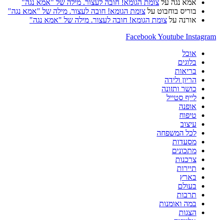
אמא נגה
על
צומת הגומא! חובה לעצור. מילה של "אמא נגה"
בוריס בוחבוט
על
צומת הגומא! חובה לעצור. מילה של "אמא נגה"
אורנה
על
צומת הגומא! חובה לעצור. מילה של "אמא נגה"
Facebook
Youtube
Instagram
אוכל
בלוגים
בריאות
הריון ולידה
כושר ותזונה
לייף סטייל
אופנה
טיפוח
עיצוב
לכל המשפחה
מסעדות
מתכונים
צרכנות
תיירות
בארץ
בעולם
תרבות
במה ואומנות
הצגות