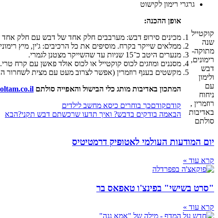
גרגרי רימון לקישוט
אופן ההכנה
:
קוקטייל
מכינים סירופ דבש: מערבבים חלק אחד של דבש עם חלק אחד ש
שנה
ממלאים שייקר בקרח. מוסיפים את כל הרכיבים: ג'ין, מיץ רימונים
מתוקה-
מנערים היטב כ־15 שניות עד שהשייקר מצטנן לגמרי.
רימונים,
מסננים ומוזגים לכוס קוקטייל או לכוס אולד פאשן עם קרח טרי.
דבש
מקשטים בענף רוזמרין (אפשר לצרוב מעט עם מצית לשחרור הארו
ולימון
עם
המתכון באדיבות מותג כלי הבישול והאפייה סולתם
ltam.co.il
ניחוח
רוזמרין ,
קודם
קודם
כך בוחרים כיסא מחשב לילדים
באדיבות
הבא
מה בודקים בדבש? ואיך תדעו שרכשתם דבש תקני?
הבא
סולתם
יום המודעות העולמי לאטופיק דרמטיטיס
קרא עוד »
"סרט בשישי" בפינצ'ו טאפאס בר
קרא עוד »