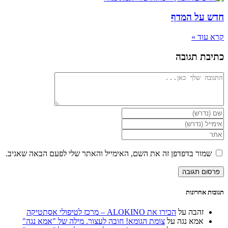
חדש על המדף
קרא עוד »
כתיבת תגובה
להגיב
הזן
את
הזן
השם
את
הזן
שלך
כתובת
את
או
דואר
כתובת
שמור בדפדפן זה את השם, האימייל והאתר שלי לפעם הבאה שאגיב.
שם
האלקטרוני
אתר
משתמש
שלך
האינטרנט
כדי
כדי
שלך
להגיב
להגיב
(אופציונלי)
תגובות אחרונות
זהבה
על
הכירו את ALOKINO – מרכז לטיפולי אסתטיקה
אמא נגה
על
צומת הגומא! חובה לעצור. מילה של "אמא נגה"