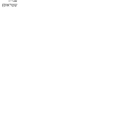
עמית
שטראוס)