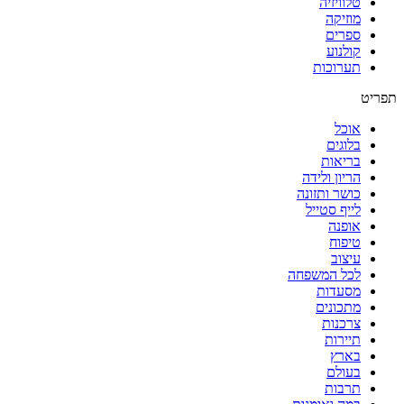
טלוויזיה
מוזיקה
ספרים
קולנוע
תערוכות
תפריט
אוכל
בלוגים
בריאות
הריון ולידה
כושר ותזונה
לייף סטייל
אופנה
טיפוח
עיצוב
לכל המשפחה
מסעדות
מתכונים
צרכנות
תיירות
בארץ
בעולם
תרבות