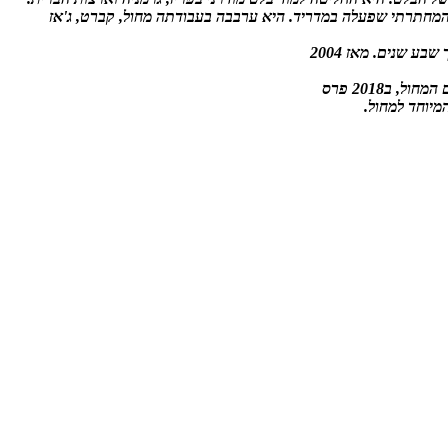
ת המחול המחתרתי שפעלה במדריד. היא ערבבה בעבודתה מחול, קברט, ג'אז