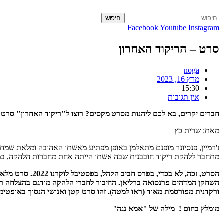
Skip
to
חיפוש
content
Facebook
Youtube
Instagram
סרט – הריקוד האחרון
noga
מרץ 16, 2023
15:30
אין תגובות
חברים יקרים, בא לכם ליהנות מסרט מקסים? רוצו ל"ריקוד האחרון" סרט ש
מאת: שרית כץ
ז'רמיין, פנסיונר מופנם מתאלמן באופן מפתיע מאשתו האהובה ומלאת שמחת
מתחבר ללהקת ריקוד חובבנית שבה אשתו הייתה אחת מחברות הלהקה, ב
הסרט, זכה, לא 
השחקן המדהים פרנסואה ברליאן. החיבור לחברי הלהקה מודגם בהצלחה רב
ורקדנית מפורסמת מאוד (ראו למטה). זהו סרט קטן ואנושי הנסוך באופטימי
מומלץ בחום !
מילה של "אמא נגה
"