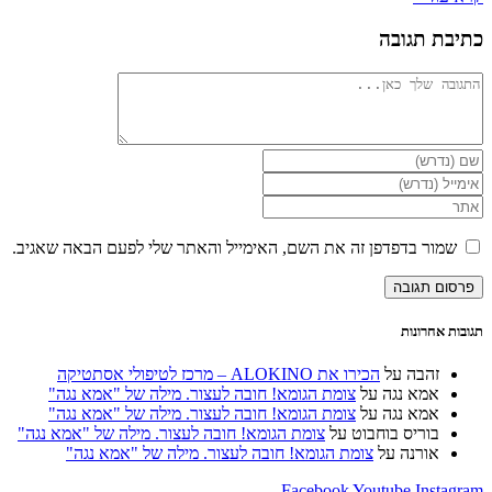
כתיבת תגובה
להגיב
הזן
את
הזן
השם
את
הזן
שלך
כתובת
את
או
דואר
כתובת
שמור בדפדפן זה את השם, האימייל והאתר שלי לפעם הבאה שאגיב.
שם
האלקטרוני
אתר
משתמש
שלך
האינטרנט
כדי
כדי
שלך
להגיב
להגיב
(אופציונלי)
תגובות אחרונות
זהבה
על
הכירו את ALOKINO – מרכז לטיפולי אסתטיקה
אמא נגה
על
צומת הגומא! חובה לעצור. מילה של "אמא נגה"
אמא נגה
על
צומת הגומא! חובה לעצור. מילה של "אמא נגה"
בוריס בוחבוט
על
צומת הגומא! חובה לעצור. מילה של "אמא נגה"
אורנה
על
צומת הגומא! חובה לעצור. מילה של "אמא נגה"
Facebook
Youtube
Instagram