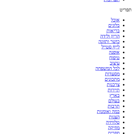
תפריט
אוכל
בלוגים
בריאות
הריון ולידה
כושר ותזונה
לייף סטייל
אופנה
טיפוח
עיצוב
לכל המשפחה
מסעדות
מתכונים
צרכנות
תיירות
בארץ
בעולם
תרבות
במה ואומנות
הצגות
טלוויזיה
מוזיקה
ספרים