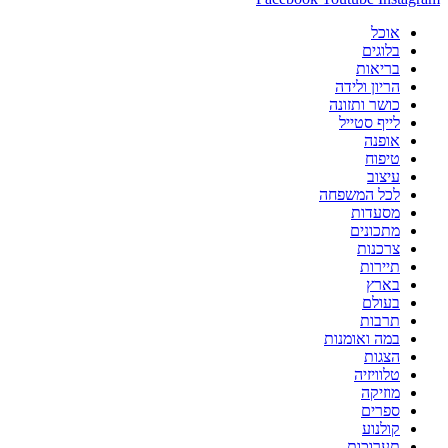
אוכל
בלוגים
בריאות
הריון ולידה
כושר ותזונה
לייף סטייל
אופנה
טיפוח
עיצוב
לכל המשפחה
מסעדות
מתכונים
צרכנות
תיירות
בארץ
בעולם
תרבות
במה ואומנות
הצגות
טלוויזיה
מוזיקה
ספרים
קולנוע
תערוכות