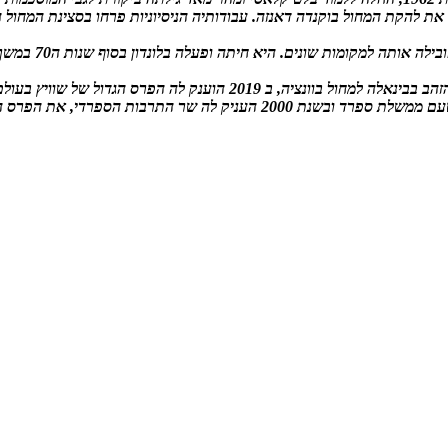
פית בלנקה אלבו את להקת המחול בוקנדה דאנזה. עבודותיה הניסיוניות פרחו בסצינ
ות שונים. היא חיתה ופעלה בלונדון בסוף שנות ה70 במשך שבע שנים. מאז 2004
תרבות הספרדי, את הפרס המיוחד למחול.