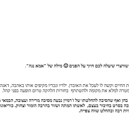
וויצרי שיעלה לכם חיוך על הפנים 🙂 מילה של "אמא נגה"
.
 החיים וקשה לו לעכל את האובדן. ילדיו ונכדיו מקיפים אותו באהבה, דאג
מטרה למלא את מקומה ולהשתתף בחזרות הלהקה טרום הופעה בפני קהל.
בכדי, בפרס חביב הקהל, בפסטיבל לוקרנו 2022. סרט מלא בחן ואף שהסיבה להחלטתו של ז'רמיין נבעה מסי
ה בסרט בחיבור בעצם, לאשתו המתה ושזור בהרבה הומור וצחוק. כוריאוג
ות רבה ובהחלט שווה צפייה.