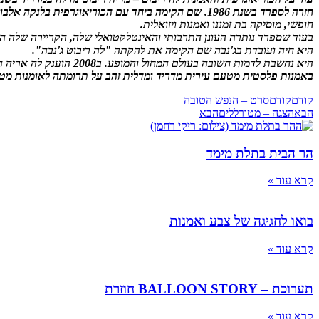
חזרה לספרד בשנת 1986. שם הקימה ביחד עם הכוריאוגר
חופשי, מוסיקה בת זמננו ואמנות ויזואלית.
בעוד שספרד נותרה העוגן התרבותי והאינטלקטואלי שלה, הקריירה שלה הובילה אותה למקומ
היא חיה ועובדת בג'נבה שם הקימה את להקתה "לה ריבוט ג'נבה".
היא נחשבת לדמות חשובה בעולם המחול והמופע. ב2008 הוענק לה אריה הזהב בבינאלה למחול בוונציה, ב 2019 הוענק לה הפרס הגדול של שוויץ בעולם המחול, ב2018 פרס
באמנות פלסטית מטעם עירית מדריד ומדלית זהב על תרומתה לאומנות מטעם ממשלת ספרד ובשנת 2000 העניק לה שר ה
קודם
קודם
סרט – הנפש הטובה
הבא
הצגה – מטורללים
הבא
הר הבית בתלת מימד
קרא עוד »
בואו לחגיגה של צבע ואמנות
קרא עוד »
תערוכת – BALLOON STORY חוזרת
קרא עוד »