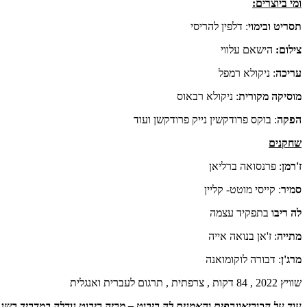
ומי ביוצרים:
תסריט ובימוי
: דלפין להריסי
צילום:
הישאם עלווי
עריכה
: ניקולא רמפל
מוסיקה מקורית
: ניקולא רבאוס
הפקה
: בוקס פרודקשין נייק פרודקשן ועוד
שחקנים
ז'רמן
: פרנסואה ברליאן
סמיר
: קייסי מוטט- קליין
לה ריבו
בתפקיד עצמה
מתייה
: ז'אן בנואה אייה
מרג'ן
: דבורה לוקומואנה
שוויץ 2022 , 84 דקות , צרפתית , תרגום לעברית ואנגלית