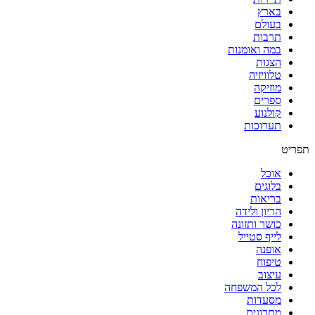
בארץ
בעולם
תרבות
במה ואומנות
הצגות
טלוויזיה
מוזיקה
ספרים
קולנוע
תערוכות
תפריט
אוכל
בלוגים
בריאות
הריון ולידה
כושר ותזונה
לייף סטייל
אופנה
טיפוח
עיצוב
לכל המשפחה
מסעדות
מתכונים