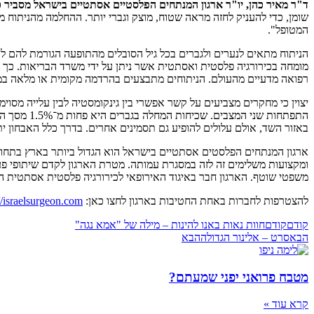
ד"ר מאיר כהן, יו"ר ארגון המנתחים הפלסטיים אסתטיים בישראל מסביר כ
שומן, כדי להעניק לחזה מראה שטוח, מוצק וגברי יותר. ההחלמה מהניתוח מה
המטופל".
הניתוח מתאים לנערים ולגברים בכל גיל הסובלים מהתופעה הגורמת להם לת
מומחה בכירורגיה פלסטית ואסתטית אשר ניתן על ידי משרד הבריאות. כך נ
רפואה מדעיים מהעולם. הניתוחים מתבצעים בהרדמה מקומית או מלאה במער
יצוין כי מחקרים מצביעים על קשר אפשרי בין גינקומסטיה לבין עלייה מסוימת
התפתחות שני המצבים. שכיחות המחלה בגברים היא פחות מ־1.5% מסך המקרים של סרטן שד.
באזור השד, אולם עלולים להופיע גם תסמינים אחרים. בדרך כלל האבחון 
ומקצועות משלימים זה לזה במסגרת עמותה. מטרת הארגון לקדם שיתופי פעול
משפטי שוטף. הארגון חבר באיגוד האירופאי לכירורגיה פלסטית אסתטית המאגד 45 מדינות באירופה ובאיים ה
להצטרפות לחברות באחת החטיבות בארגון לחצו כאן:
//israelsurgeon.com/
קודם
קודם
חוות נאות באנו להינות – מילה של "אמא נגה"
הבא
סרט – אלינור הגדולה
הבא
מטבח פרואני יפני שמעתם?
קרא עוד »