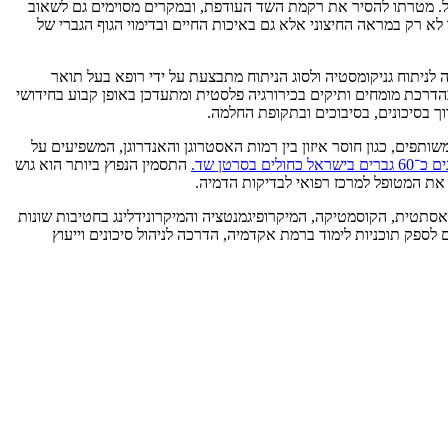
ל. מטרתו להסיר את רקמת השד העודפת, ובמקרים מסוימים גם לשאוב
לא רק במראה החיצוני אלא גם באיכות החיים ובדימוי הגוף הגברי של
לניתוח גניקומסטיה ולסוג הניתוח מתבצעת על ידי רופא בעל תואר
הדרכת מומחים ותיקים בכירורגיה פלסטית ומתעדכן באופן קבוע בחידושי
וך בסיכונים, בסיבוכים ובתקופת החלמה.
שותפים, כגון חוסר איזון בין רמות האסטרוגן והאנדרוגן, המשפיעים על
סרטן שד.
התסמין הנפוץ ביותר הוא גוש
את המטופל למרכז רפואי לבדיקות הדמיה.
את העוסקים בתחום הכירורגיה הפלסטית, הרפואה האסתטית, הקוסמטיקה, המיקרופיגמנטציה והמיקרונידלינג בחטיבות שונות
ספק תוכניות לימוד ברמת אקדמיה, הדרכה לניהול סיכונים וייעוץ