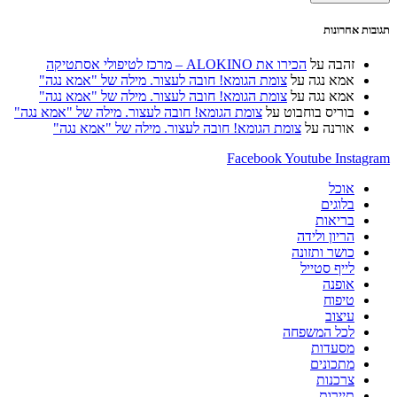
כדי
כדי
שלך
להגיב
להגיב
(אופציונלי)
תגובות אחרונות
זהבה
על
הכירו את ALOKINO – מרכז לטיפולי אסתטיקה
אמא נגה
על
צומת הגומא! חובה לעצור. מילה של "אמא נגה"
אמא נגה
על
צומת הגומא! חובה לעצור. מילה של "אמא נגה"
בוריס בוחבוט
על
צומת הגומא! חובה לעצור. מילה של "אמא נגה"
אורנה
על
צומת הגומא! חובה לעצור. מילה של "אמא נגה"
Facebook
Youtube
Instagram
אוכל
בלוגים
בריאות
הריון ולידה
כושר ותזונה
לייף סטייל
אופנה
טיפוח
עיצוב
לכל המשפחה
מסעדות
מתכונים
צרכנות
תיירות