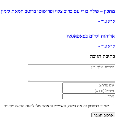
מתכון – פילה בורי עם כרוב צלוי ופרושוטו ברוטב חמאת לימון 
קרא עוד »
ארוחות ילדים בפאפאגאיו
קרא עוד »
כתיבת תגובה
להגיב
הזן
את
הזן
השם
את
הזן
שלך
כתובת
את
או
דואר
כתובת
שמור בדפדפן זה את השם, האימייל והאתר שלי לפעם הבאה שאגיב.
שם
האלקטרוני
אתר
משתמש
שלך
האינטרנט