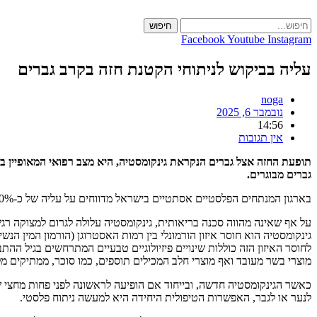
Skip
to
חיפוש
content
Facebook
Youtube
Instagram
עליה בביקוש לניתוחי הקטנת חזה בקרב גברים
noga
נובמבר 6, 2025
14:56
אין תגובות
תופעת החזה אצל גברים הנקראת גינקומסטיה, היא מצב רפואי המאופיין ב
גברים מבוגרים.
בארגון המנתחים הפלסטיים אסתטיים בישראל מדווחים על עליה של כ-40% בשנים האחרונות בביקוש לניתוחים פלסטיים שנועדו להתמודד עם התופעה אשר מתגברת, כך מסתבר בישראל במקביל לעולם.
על אף שאינה מהווה סכנה בריאותית, גינקומסטיה עלולה לגרום למצוקה רגשי
גינקומסטיה הוא חוסר איזון הורמונלי בין רמות האסטרוגן (הורמון המין 
לחוסר האיזון הזה כוללות שינויים פיזיולוגיים טבעיים המתרחשים בגיל הה
מוצרי בשר מעובד ואף מוצרי חלב המכילים תוספים, כמו סוכר, ממתיקים מל
כאשר הגינקומסטיה חדשה, ובייחוד אם הופיעה לראשונה לפני פחות מחצי שנ
לנער או לגבר, האפשרות הטיפולית היחידה היא למעשה ניתוח פלסטי.