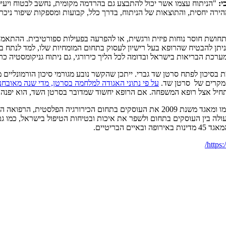
י:
"הניתוח עצמו אשר יכול להתבצע גם בהרדמה מקומית, נחשב לבטוח ויעי
ירה יחסית, והתוצאות של הניתוח, בדרך כלל, קבועות ומספקות שיפור ניכר 
חושת חוסר נוחות פיזית ורגשית, או להפרעה בפעילות ספורטיבית. ההתאמה 
יתן להבטיח שהרופא בעל רישיון לעסוק בתחום המומחיות שלו, למד לנתח ב
כת הבריאות בישראל ובדומה לכל הליך כירורגי, גם ניתוח גניקומסטיה כר
 בסיכון לפתח סרטן שד גברי. ייתכן שהקשר נובע מגורמי סיכון הורמונליים מ
על פי נתוני האגודה למלחמה בסרטן, מדי שנה מאובחנים כ־60 גברים בישראל כחולים ב
יתחיל אצל רופא המשפחה. אם הרופא יחשוד שמדובר בסרטן השד, הוא יפנה 
ארגון המנתחים הפלסטים אסתטיים בישראל הוא הגדול ביותר בארץ בתחומו ומאגד משנת 2009 
ה בין העוסקים בתחום ולשפר את איכות ובטיחות הטיפול בישראל, כמו גם ל
בריטיים.
https: