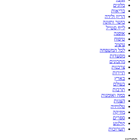
בלוגים
בריאות
הריון ולידה
כושר ותזונה
לייף סטייל
אופנה
טיפוח
עיצוב
לכל המשפחה
מסעדות
מתכונים
צרכנות
תיירות
בארץ
בעולם
תרבות
במה ואומנות
הצגות
טלוויזיה
מוזיקה
ספרים
קולנוע
תערוכות
תפריט