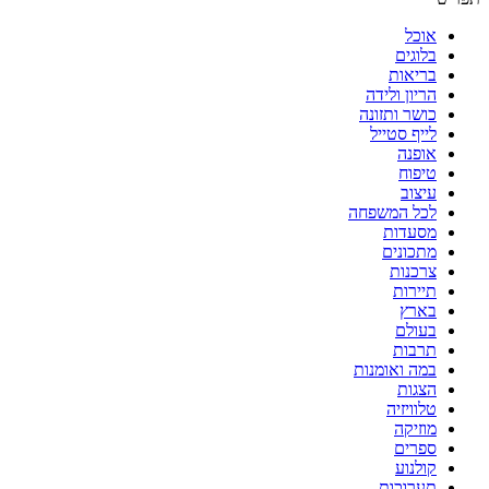
אוכל
בלוגים
בריאות
הריון ולידה
כושר ותזונה
לייף סטייל
אופנה
טיפוח
עיצוב
לכל המשפחה
מסעדות
מתכונים
צרכנות
תיירות
בארץ
בעולם
תרבות
במה ואומנות
הצגות
טלוויזיה
מוזיקה
ספרים
קולנוע
תערוכות