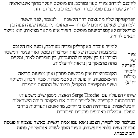
להיכנס למרחב ציורי טעון ומורכב. זהו מופשט הנולד מתוך אינטואיציה
וחוויה, שבו הצבע פועל ככוח רגשי וכמרכיב מבני גם יחד.
הפרקטיקה שלה מתעצבת דרך הקשבה — לעצמה, לפני השטח
ולמרחבים שאינם ניתנים להגדרה — ומתוכה מתגבשת שפה הנעה בין
סוריאליזם לאקספרסיוניזם מופשט. הציור אינו מתאר מציאות; הוא מייצר
תנאים לחוויה.
לומייר עובדת באקריליק ומדיה מעורבת, ובונה את הקנבס
באמצעות שכבות שקופות המייצרות עומק ואור פנימי. המשטח
ציור
הציורי נע בין שקיפות להתנגדות, בין חומריות לאור, ומקיים
של
מתח מתמשך בין נראות להיעלמות.
קארינה
לומייר
הקומפוזיציות אינן מבקשות פתרון ואינן מציעות קריאה
(צילום
חד-משמעית. הן פועלות כאטמוספרות שבהן זיכרון, תשוקה
יח"צ)
ושינוי מתקיימים במקביל, במצב של התהוות מתמדת.
שיתוף הפעולה עם Serge Tiroche האוצר, מסמן שלב משמעותי
בהתפתחות הקריירה של לומייר ומחזק את מיקומה בזירה הישראלית
והבינלאומית. עבודותיה הוצגו בירידים, מוזיאונים ותערוכות ברחבי
העולם, ונכללות באוספים פרטיים וציבוריים.
בעולמה של לומייר, הצבע נושא עמו אמת רגשית. כאשר עוצמה זו פוגשת
נוכחות נשית בלתי מתפשרת, הציור הופך לשדה אנרגטי חי, פתוח
ורב-שכבתי.