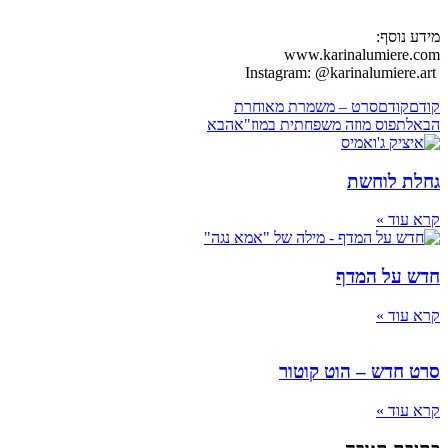
מידע נוסף:
www.karinalumiere.com
Instagram: @karinalumiere.art
קודם
קודם
סרט – משמרת מאוחרת
הבא
לתפוס מוזה משפחתית במוז"א
הבא
גחלת לוחשת
קרא עוד »
חדש על המדף
קרא עוד »
סרט חדש – הוט קוטור
קרא עוד »