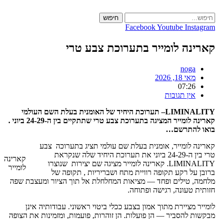
Skip
to
חיפוש
content
Facebook
Youtube
Instagram
קארינה לומייר בתערוכת צבע טרי
noga
מאי 18, 2026
07:26
אין תגובות
LIMINALITY– תערוכת היחיד של האומנית בעלת השם העולמי
קארינה לומייר המציגה בתערוכת צבע טרי שתתקיים בין ה-24-29 ביוני .
בואו להתרשם…
קארינה לומייר, אומנית בעלת שם עולמי תציג בתערוכה צבע
טרי בין ה-24-29 ביוני את תערוכת היחיד שלה שנקראת
קארינה
LIMINALITY. קארינה לומייר מציגה שם יצירות שנוצרו
לומייר
ברובן על רקע תקופה רוויית מתח ושבריריות , תקופה של
מלחמה, טילים ופחד — מציאות המחלחלת אל תוך הציור ומעצבת שפה
חזותית טעונה, רגישה ופתוחה.
לומייר מציירת מתוך אמון בצבע ככלי ביטוי ראשוני. עבודותיה אינן
מבקשות להסביר — הן פועלות. הן זוהרות, פועמות, ומזמינות את הצופה