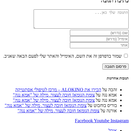
כתיבת תגובה
להגיב
הזן
את
הזן
השם
את
הזן
שלך
כתובת
את
או
דואר
כתובת
שמור בדפדפן זה את השם, האימייל והאתר שלי לפעם הבאה שאגיב.
שם
האלקטרוני
אתר
משתמש
שלך
האינטרנט
כדי
כדי
שלך
להגיב
להגיב
(אופציונלי)
תגובות אחרונות
זהבה
על
הכירו את ALOKINO – מרכז לטיפולי אסתטיקה
אמא נגה
על
צומת הגומא! חובה לעצור. מילה של "אמא נגה"
אמא נגה
על
צומת הגומא! חובה לעצור. מילה של "אמא נגה"
בוריס בוחבוט
על
צומת הגומא! חובה לעצור. מילה של "אמא נגה"
אורנה
על
צומת הגומא! חובה לעצור. מילה של "אמא נגה"
Facebook
Youtube
Instagram
אוכל