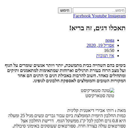
Skip
to
חיפוש
content
Facebook
Youtube
Instagram
תאכלו דגים, זה בריא!
noga
אפריל 19, 2020
16:50
אין תגובות
בימים בהם השהייה בבית מתמשכת, יותר ויותר אנשים שומרים על הגוף
ועל מצב הרוח בעזרת תרגילים וארוחות שמתאימות למתאמנים ותיקים
ומתחילים כאחד. חשוב להרבות באכילת דגים כי הדגים הם אחד
המקורות הטובים והמומלצים לאספקת חלבונים לגופינו.
טונה סטארקיסט
מאת
:
רותי אבירי דיאטנית קלינית
כמות החלבון היומית המומלצת ביום עבור גברים ונשים מגיל 25 ומעלה
היא 0.8 גרם חלבון לכל ק"ג ממשקל הגוף. דרישת החלבון אצל
ספורטאים עולה בצורה חדה. ספורטאים שעוסקים באימוני סיבולת,