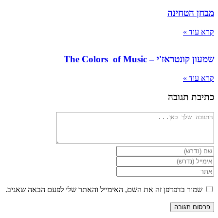
מבחן הטחינה
קרא עוד »
שמעון קונטראז'י – The Colors of Music
קרא עוד »
כתיבת תגובה
להגיב
הזן
את
הזן
השם
את
הזן
שלך
כתובת
את
או
דואר
כתובת
שמור בדפדפן זה את השם, האימייל והאתר שלי לפעם הבאה שאגיב.
שם
האלקטרוני
אתר
משתמש
שלך
האינטרנט
כדי
כדי
שלך