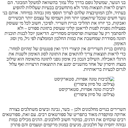
בני הנוער, שמשקל גופם בדרך כלל נמוך בהשוואה למשקל המבוגר. הם
רוצים לראות תוצאות מהר ולא מתחשבים בבעיות שעלולות להופיע
בעתיד, ולכן המוטיבציה שלהם לצרוך תוספי מזון גבוהה במיוחד. אותם בני
נוער חשים שככל שיתאמנו יותר חזק ויעמיסו על עצמם יותר תכשירים
ואבקות, כך יזרזו את תהליכי בניית השריר. לפיכך, חשוב לכל מי שעוסק
בפעילות גופנית לפנות לדיאטן קליני שעוסק בתזונת ספורט – ולא
להסתמך רק על שמועות ופרסומים מסחריים. הדיאטן יוכל לבנות תוכנית
תזונה מסודרת שמחשבת את כמות החלבון המומלצת לפי גיל, מין וסוג
האימון.
בתחום בניית השרירים אין קיצורי דרך ואין פטנטים של 'מהיום למחר'.
כדי לראות תוצאות צריך להתאים את התזונה לסוג האימון ולשנות את
הרגלי האכילה. השילוב הנכון בין אימון גופני לתזונה מתאימה הוא שילוב
מנצח: חיסרון של אחד מהשניים ימנע את התוצאות הרצויות ואף עלול
לגרום לבעיות בריאותיות.
לביבות טונה אפויות, סטארקיסט
(צילום: טל סיוון ציפורין)
השרירים בנויים מחלבונים ולכן – בשר, גבינה וביצים משתלבים בצורה
אדוקה ומוקפדת מאוד בתפריט של ספורטאים רבים. עם זאת, ספורטאים
רבים שוכחים את הדגים, כמקור חשוב לחלבונים. הדגים מכילים כמות
גבוהה יחסית של חלבונים, מגיעים במגוון מרקמים וטעמים והם פתרון