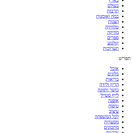
בארץ
בעולם
תרבות
במה ואומנות
הצגות
טלוויזיה
מוזיקה
ספרים
קולנוע
תערוכות
תפריט
אוכל
בלוגים
בריאות
הריון ולידה
כושר ותזונה
לייף סטייל
אופנה
טיפוח
עיצוב
לכל המשפחה
מסעדות
מתכונים
צרכנות