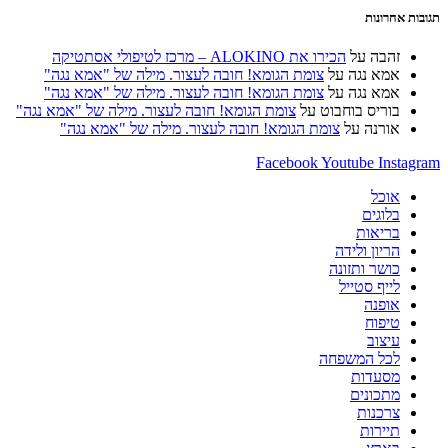
להגיב
להגיב
(אופציונלי)
תגובות אחרונות
זהבה
על
הכירו את ALOKINO – מרכז לטיפולי אסתטיקה
אמא נגה
על
צומת הגומא! חובה לעצור. מילה של "אמא נגה"
אמא נגה
על
צומת הגומא! חובה לעצור. מילה של "אמא נגה"
בוריס בוחבוט
על
צומת הגומא! חובה לעצור. מילה של "אמא נגה"
אורנה
על
צומת הגומא! חובה לעצור. מילה של "אמא נגה"
Facebook
Youtube
Instagram
אוכל
בלוגים
בריאות
הריון ולידה
כושר ותזונה
לייף סטייל
אופנה
טיפוח
עיצוב
לכל המשפחה
מסעדות
מתכונים
צרכנות
תיירות