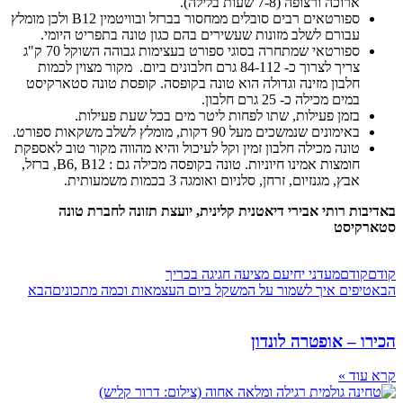
ארוכה ורצופה (7-8 שעות בלילה).
ספורטאים רבים סובלים ממחסור בברזל ובוויטמין B12 ולכן מומלץ
עבורם לשלב מזונות שעשירים בהם כגון טונה בתפריט היומי.
ספורטאי שמתחרה בסוגי ספורט בעצימות גבוהה השוקל 70 ק"ג
צריך לצרוך כ- 84-112 גרם חלבונים ביום. מקור מצוין לכמות
חלבון מזינה וגדולה הוא טונה בקופסה. קופסת טונה סטארקיסט
במים מכילה כ- 25 גרם חלבון.
בזמן פעילות, שתו לפחות ליטר מים בכל שעת פעילות.
באימונים שנמשכים מעל 90 דקות, מומלץ לשלב משקאות ספורט.
טונה מכילה חלבון זמין וקל לעיכול והיא מהווה מקור טוב לאספקת
חומצות אמינו חיוניות. טונה בקופסה מכילה גם : B6, B12, ברזל,
אבץ, מגנזיום, זרחן, סלניום ואומגה 3 בכמות משמעותית.
באדיבות רותי אבירי דיאטנית קלינית, יועצת תזונה לחברת טונה
סטארקיסט
קודם
קודם
מעדני יחיעם מציעה חגיגה בכריך
הבא
טיפים איך לשמור על המשקל ביום העצמאות וכמה מתכונים
הבא
הכירו – אופטרה לונדון
קרא עוד »