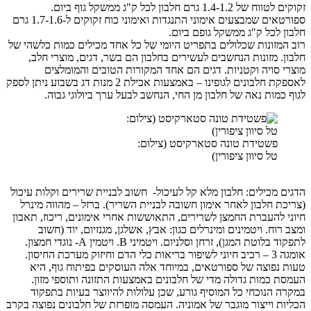
זקוקים לטווח של 1.4-1.2 גרם חלבון לכל ק"ג ממשקל גוף ביום.
ספורטאים שמבצעים אימוני התנגדות ואימוני כוח זקוקים ל-1.7-1.6 גרם
חלבון לכל ק"ג ממשקל גופם ביום.
רוב המזונות שכלולים בתפריט היומי של כל אחד מכילים כמות כלשהי של
חלבון. מזונות הנחשבים לעשירים בחלבון הם בשר, דגים, מוצרי חלב,
מוצרי סויה וקטניות. דגים הם אחד המקורות הטובים והמומלצים
לאספקת חלבונים לגופינו – באמצעות אכילת 2 מנות דג בשבוע ניתן לספק
לגוף כמות נאה של חלבון מן החי, הנחשב לבעל ערך ביולוגי גבוה.
פשטידת טונה סטארקיסט (צילום:
טל סיוון ציפורין)
הדגים מכילים: חלבון מלא קל לעיכול- חשוב לבניית שרירים וקלות עיכול
(צריכת חלבון לאחר אימון חשובה לבניית השריר). ברזל – מהווה מינרל
חיוני להעברת החמצן לשרירים, התאוששות אחרי אימונים, ריכוז, תאבון
ומצב רוח. ויטמינים ומינרלים כגון: אבץ, אשלגן, מגנזיום, יוד (חשוב
לתפקוד בלוטת המגן), זרחן וסלניום. ויטמיני B. ויטמין A- נוגדי חמצון.
אומגה 3 – רכיב חיוני לשיפור בריאות כלי הדם וחיזוק מערכת החיסון.
טעות נפוצה של ספורטאים, במיוחד אלה העוסקים בפיתוח גוף, היא
העמסת כמות גדולה מדי של חלבונים באמצעות התזונה ותוספי מזון.
במקרה הנוכחי כל המוסיף גורע, שכן עלולות להיווצר בעיות בתפקוד
הכליות וייצור מוגבר של אמוניה. העמסה מופרזת של חלבונים נפוצה בקרב