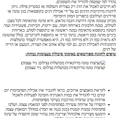
נהדר למי שמנסה להוריד את השומנים.
לא חייבים לאכול את הדג רק בצורתו השלמה או כסטייק פילה- ניתן
ליהנות מיתרונות הדגים גם על ידי אכילת דגים בקופסאות כגון טונה או
סרדינים ושילובם בתפריט המזון היומיומי.
מכיוון שטונה אינה דורשת הכנה מראש, היא זמינה ומתאימה לכל מצב:
לשילוב, כמנה חלבונית בארוחה חמה, עם ירקות, חביתות, פשטידות ועוד.
הטונה בקופסא מתאימה כמנה ראשונה או כתוספת לסלט, כארוחת
ביניים מזינה בזמן דיאטה, בתוך כריך או כתוספת לקרקרים. בגלל שהטונה
לא נראית כמו דג ולא מריחה כמו דג, היא מאפשרת לעמוד בהמלצות
התזונתיות לאכילת דגים, גם למי שלא אוהב את הצורה, הטעם או הריח
של דגים.
טיפים לתזונת ספורטאים באימוני סיבולת בעצימות גבוהה:
קציצות טונה מרוקאיות מבושלות (צילום: ניר עצמון)
לקראת מאמצים ארוכים, כדאי להגביר את אכילת הפחמימות יום
קודם כדי להגדיל את כמות האנרגיה הזמינה לפעילות ולאכול
ארוחת ערב שתהיה מורכבת בעיקר מפחמימות.
הקפידו על ארוחה עשירה בפחמימות לפני המאמץ עצמו, ושלבו
פחמימות במנות קטנות (כגון בננה או תמר) במהלך המאמץ עצמו.
הימנעו מצריכת אלכוהול וצריכת מזון עתיר שומן והקפידו על שינה