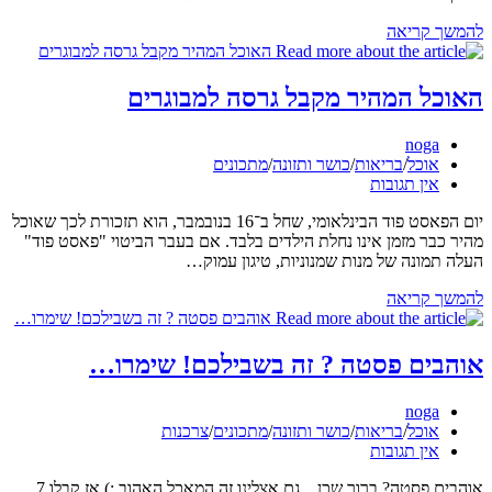
מתכון
להמשך קריאה
–
חזה
עוף
האוכל המהיר מקבל גרסה למבוגרים
בציפוי
שקדים,
מחבר:
noga
חרדל
קטגוריה:
אוכל
/
בריאות
/
כושר ותזונה
/
מתכונים
ודבש
תגובות:
אין תגובות
יום הפאסט פוד הבינלאומי, שחל ב־16 בנובמבר, הוא תזכורת לכך שאוכל
מהיר כבר מזמן אינו נחלת הילדים בלבד. אם בעבר הביטוי "פאסט פוד"
העלה תמונה של מנות שמנוניות, טיגון עמוק…
האוכל
להמשך קריאה
המהיר
מקבל
גרסה
אוהבים פסטה ? זה בשבילכם! שימרו…
למבוגרים
מחבר:
noga
קטגוריה:
אוכל
/
בריאות
/
כושר ותזונה
/
מתכונים
/
צרכנות
תגובות:
אין תגובות
אוהבים פסטה? ברור שכן... גם אצלינו זה המאכל האהוב :) אז קבלו 7