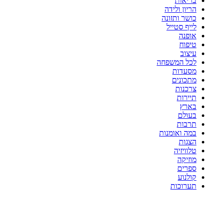
בריאות
הריון ולידה
כושר ותזונה
לייף סטייל
אופנה
טיפוח
עיצוב
לכל המשפחה
מסעדות
מתכונים
צרכנות
תיירות
בארץ
בעולם
תרבות
במה ואומנות
הצגות
טלוויזיה
מוזיקה
ספרים
קולנוע
תערוכות