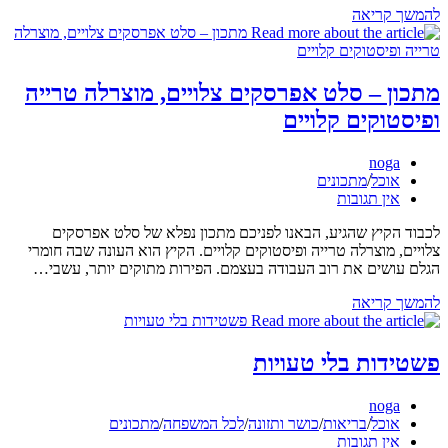
מתכון
להמשך קריאה
–
פנקייק
Red
Velvet
מתכון – סלט אפרסקים צלויים, מוצרלה טרייה
ופיסטוקים קלויים
מחבר:
noga
קטגוריה:
אוכל
/
מתכונים
תגובות:
אין תגובות
לכבוד הקיץ שהגיע, הבאנו לפניכם מתכון נפלא של סלט אפרסקים
צלויים, מוצרלה טרייה ופיסטוקים קלויים. הקיץ הוא העונה שבה חומרי
הגלם עושים את רוב העבודה בעצמם. הפירות מתוקים יותר, עשבי…
מתכון
להמשך קריאה
–
סלט
אפרסקים
פשטידות בלי טעויות
צלויים,
מוצרלה
מחבר:
noga
טרייה
קטגוריה:
אוכל
/
בריאות
/
כושר ותזונה
/
לכל המשפחה
/
מתכונים
ופיסטוקים
תגובות:
אין תגובות
קלויים