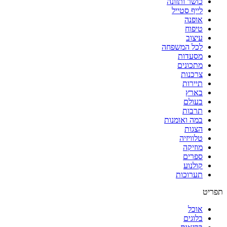
כושר ותזונה
לייף סטייל
אופנה
טיפוח
עיצוב
לכל המשפחה
מסעדות
מתכונים
צרכנות
תיירות
בארץ
בעולם
תרבות
במה ואומנות
הצגות
טלוויזיה
מוזיקה
ספרים
קולנוע
תערוכות
תפריט
אוכל
בלוגים