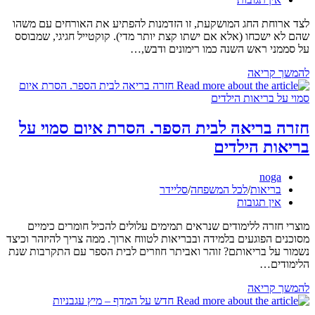
לצד ארוחת החג המושקעת, זו הזדמנות להפתיע את האורחים עם משהו
שהם לא ישכחו (אלא אם ישתו קצת יותר מדי). קוקטייל חגיגי, שמבוסס
על סממני ראש השנה כמו רימונים ודבש,…
מתכון
להמשך קריאה
–
קוקטייל
רימונים
חזרה בריאה לבית הספר. הסרת איום סמוי על
בריאות הילדים
מחבר:
noga
קטגוריה:
בריאות
/
לכל המשפחה
/
סליידר
תגובות:
אין תגובות
מוצרי חזרה ללימודים שנראים תמימים עלולים להכיל חומרים כימיים
מסוכנים הפוגעים בלמידה ובבריאות לטווח ארוך. ממה צריך להיזהר וכיצד
נשמור על בריאותם? זוהר ואביתר חוזרים לבית הספר עם התקרבות שנת
הלימודים…
חזרה
להמשך קריאה
בריאה
לבית