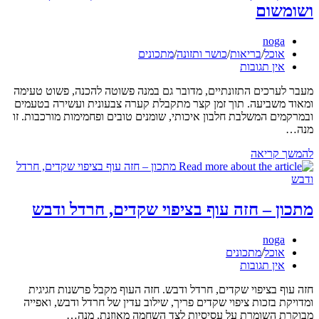
ושומשום
מחבר:
noga
קטגוריה:
אוכל
/
בריאות
/
כושר ותזונה
/
מתכונים
תגובות:
אין תגובות
מעבר לערכים התזונתיים, מדובר גם במנה פשוטה להכנה, פשוט טעימה
ומאוד משביעה. תוך זמן קצר מתקבלת קערה צבעונית ועשירה בטעמים
ובמרקמים המשלבת חלבון איכותי, שומנים טובים ופחמימות מורכבות. זו
מנה…
מתכון
להמשך קריאה
–
קערת
אורז
מלא
מתכון – חזה עוף בציפוי שקדים, חרדל ודבש
עם
סלמון,
מחבר:
noga
אבוקדו
קטגוריה:
אוכל
/
מתכונים
ושומשום
תגובות:
אין תגובות
חזה עוף בציפוי שקדים, חרדל ודבש. חזה העוף מקבל פרשנות חגיגית
ומדויקת בזכות ציפוי שקדים פריך, שילוב עדין של חרדל ודבש, ואפייה
מבוקרת השומרת על עסיסיות לצד השחמה מאוזנת. מנה…