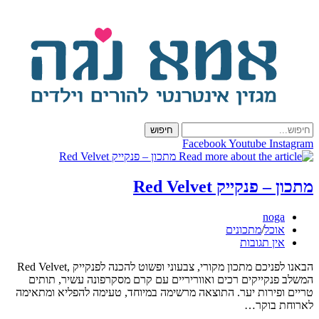
Ski
t
conten
חיפוש
Facebook
Youtube
Instagram
מתכון – פנקייק Red Velvet
מחבר:
noga
קטגוריה:
אוכל
/
מתכונים
תגובות:
אין תגובות
הבאנו לפניכם מתכון מקורי, צבעוני ופשוט להכנה לפנקייק ,Red Velvet
המשלב פנקייקים רכים ואווריריים עם קרם מסקרפונה עשיר, תותים
טריים ופירות יער. התוצאה מרשימה במיוחד, טעימה להפליא ומתאימה
לארוחת בוקר…