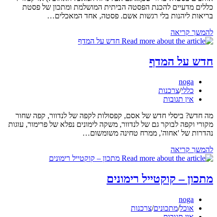
כללים מדעיים להכנת הפסטה הביתית המושלמת ומתכון של פסטת
בריאות ליהנות בלי רגשות אשם. פסטה, אחד המאכלים…
אוהבים
להמשך קריאה
פסטה
?
זה
חדש על המדף
בשבילכם!
שימרו…
מחבר:
noga
קטגוריה:
כללי
/
צרכנות
תגובות:
אין תגובות
מה חדש? ביסלי חדש של אסם, קפסולות לקפה של לנדוור, קפה שחור
מקורי וקפה לבוקר גם של לנדוור, משקה לימונים נפלא של פרימור, עוגות
נהדרות של 'אחוה', ממרח טחינה משומשום…
חדש
להמשך קריאה
על
המדף
מתכון – קוקטייל רימונים
מחבר:
noga
קטגוריה:
אוכל
/
מתכונים
/
צרכנות
תגובות:
אין תגובות