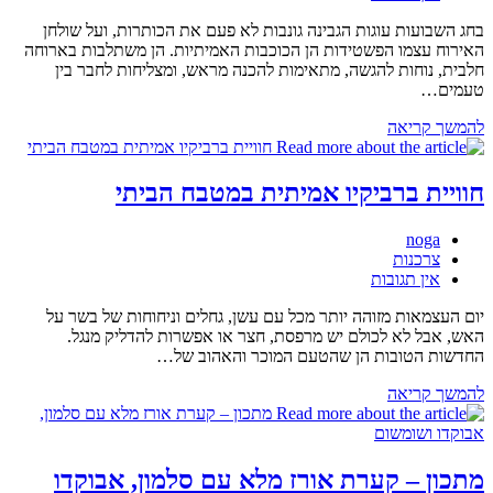
בחג השבועות עוגות הגבינה גונבות לא פעם את הכותרות, ועל שולחן
האירוח עצמו הפשטידות הן הכוכבות האמיתיות. הן משתלבות בארוחה
חלבית, נוחות להגשה, מתאימות להכנה מראש, ומצליחות לחבר בין
טעמים…
פשטידות
להמשך קריאה
בלי
טעויות
חוויית ברביקיו אמיתית במטבח הביתי
מחבר:
noga
קטגוריה:
צרכנות
תגובות:
אין תגובות
יום העצמאות מזוהה יותר מכל עם עשן, גחלים וניחוחות של בשר על
האש, אבל לא לכולם יש מרפסת, חצר או אפשרות להדליק מנגל.
החדשות הטובות הן שהטעם המוכר והאהוב של…
חוויית
להמשך קריאה
ברביקיו
אמיתית
במטבח
הביתי
מתכון – קערת אורז מלא עם סלמון, אבוקדו