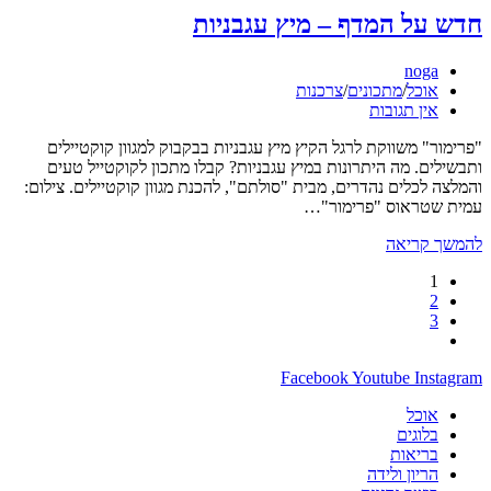
הספר.
חדש על המדף – מיץ עגבניות
הסרת
איום
מחבר:
noga
סמוי
קטגוריה:
אוכל
/
מתכונים
/
צרכנות
על
תגובות:
אין תגובות
בריאות
הילדים
"פרימור" משווקת לרגל הקיץ מיץ עגבניות בבקבוק למגוון קוקטיילים
ותבשילים. מה היתרונות במיץ עגבניות? קבלו מתכון לקוקטייל טעים
והמלצה לכלים נהדרים, מבית "סולתם", להכנת מגוון קוקטיילים. צילום:
עמית שטראוס "פרימור"…
חדש
להמשך קריאה
על
1
המדף
2
–
3
מיץ
מעבר
עגבניות
לעמוד
Facebook
Youtube
Instagram
הבא
אוכל
בלוגים
בריאות
הריון ולידה