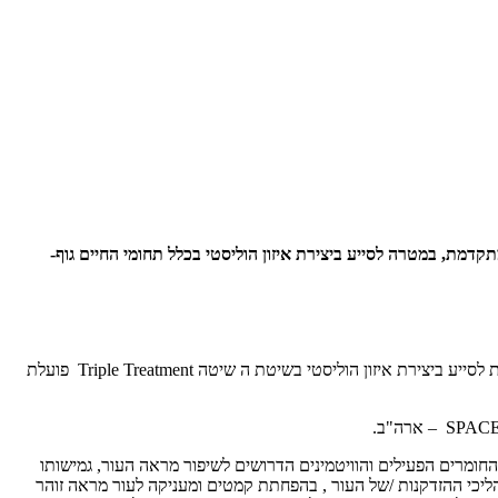
 הכולל טיפוח, תוסף מזון וטכנולוגיה מתקדמת, במטרה לסייע ביצירת איזון הוליסטי בכלל תחומי החיים גוף-
חברת הקוסמטיקה החדשה WOMAN COSMETICS, בבעלותו של עמי שטיבל (לשעבר מג'נס קוסמטיקס) מושתתת על עקרונות ה-wellness ומבקשת לסייע ביצירת איזון הוליסטי בשיטת ה שיטה Triple Treatment פועלת
מכיל פורמולה עוצמתית אשר מזינה את הגוף בכל החומרים הפעילים והוויטמינים הדרושים לשיפור מראה העור, גמישותו
ליכי ההזדקנות /של העור , בהפחתת קמטים ומעניקה לעור מראה זוהר