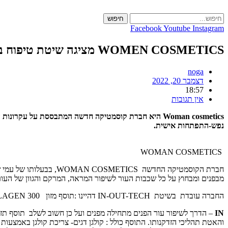
Skip
to
חיפוש
content
Facebook
Youtube
Instagram
WOMEN COSMETICS מציגה שיטת טיפוח ביתית
noga
דצמבר 20, 2022
18:57
אין תגובות
נפש-התפתחות אישית.
WOMAN COSMETICS
מבפנים ומבחוץ על כל שכבות העור לשיפור המראה, המרקם והגוון של העור
החברה עובדת בשיטת IN-OUT-TECH דהיינו :תוסף מזון COLLAGEN 300, טיפוח- סדרת 1.2 HYALU. וטכנולוגיה מתקדמת מבית SPACE TOUCH – ארה"ב.
IN
והאטת תהליכי הזדקנותו. התוסף כולל : קולגן דגים- צריכת קולגן באמצ