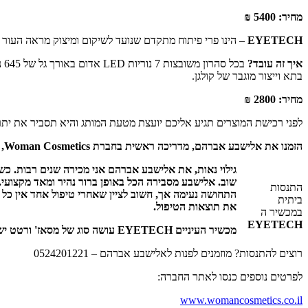
מחיר: 5400 ₪
EYETECH
– הינו פרי פיתוח מתקדם שנועד לשיקום ומיצוק מראה העור ו
איך זה עובד?
בתא וייצור מוגבר של קולגן.
מחיר: 2800 ₪
לפני רכישת המוצרים תגיע אליכם יועצת מטעת המותג והיא תסביר את ית
הזמנו את אלישבע אברהם, מדריכה ראשית בחברת
Woman Cosmetics,
כ
גילוי נאות, את אלישבע אברהם אני מכירה שנים רבות. כש
התנסות
התחושה נעימה אך, חשוב לציין שאחרי טיפול אחד אין כל ש
ביתית
את תוצאות הטיפול.
במכשיר ה
EYETECH
מכשיר העיניים EYETECH עושה סוג של מסאז' ורטט יש להשאיר אותו כ – 10 דקות ולהורידו. מכשיר קל לשימוש ובהחלט שווה ניסוי ובדיקה.
רוצים להתנסות? מוזמנים לפנות לאלישבע אברהם – 0524201221
לפרטים נוספים כנסו לאתר החברה:
www.womancosmetics.co.il