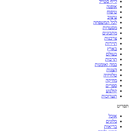
לייף סטייל
אופנה
טיפוח
עיצוב
לכל המשפחה
מסעדות
מתכונים
צרכנות
תיירות
בארץ
בעולם
תרבות
במה ואומנות
הצגות
טלוויזיה
מוזיקה
ספרים
קולנוע
תערוכות
תפריט
אוכל
בלוגים
בריאות