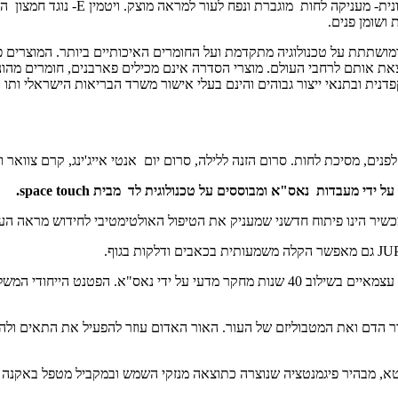
ומוצק. ויטמין C – חיוני ליצירת קול
ושומן פנים.
ת אותם לרחבי העולם. מוצרי הסדרה אינם מכילים פארבנים, חומרים מהונדס
ת ובתנאי ייצור גבוהים והינם בעלי אישור משרד הבריאות הישראלי ותו תקן א
לפנים, מסיכת לחות. סרום הזנה ללילה, סרום יום אנטי אייג'ינג, קרם צוואר 
ר הינו פיתוח חדשני שמעניק את הטיפול האולטימטיבי לחידוש מראה העור.
– מוכר רפואית ומוכח קלינית באמצעות מחקרים עצמאיים בשילוב 40 שנות מחקר מדעי ע
 הדם ואת המטבוליזם של העור. האור האדום עוזר להפעיל את התאים ולהא