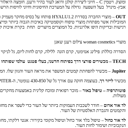
אבץ- מינרל בעל השפעה גדולה על המערכת החיסונית וחיוני לוויסות הרשת 
OUT
המובילות אשר מפתחת מוצרי טיפוח וקוסמטיקה באיכות הגבוה ביותר ומייצא
רגישות ובדיקות היפו אלרגניות. כל המוצרים מיוצרים תחת בקרת איכות קפדני
מוצרי woman cosmetics צילום רענן שאנן
הסדרה כוללת: פילינג אנזימטי, קרם הזנה ללילה, קרם לחות ליום, גל לניקוי 
TECH – מכשירים פורצי דרך בפיתוח חדשני, בעלי פטנט עולמי שפותחו על ידי מעבדות נאס"א ומבוססים על טכנולוגית לד מבית space touch.
Jupiter
– מכשיר להפחתת קמטים המשפר את מראה העור והגוון שלו. המכשי
מכשיר
לייזר רך
, בעוצמה חזקה עם אורך גל של 430-850 ננומטר, ה-JUPITER גם מאפשר הקלה משמעותית בכאבים ודלקות בגוף.
פוטותרפיה – טיפול באור
מעולות.
לד אור אדום
– חודר לשכבות העמוקות ביותר של העור כדי לשפר את מחזור
והקמטים והגברת האלסטיות של העור.
לד אור כחול
הנקבוביות ושימור לחות העור.