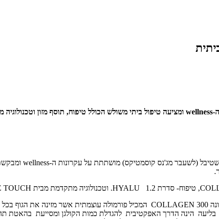
Woman cosmetics היא חברת קוסמטיקה חדשה המתבססת על עקרונות ה-wellness ומציעה טיפול ביתי משולש
.
– הדרך לשיפור עור הפנים מתחילה מפנים ועל כן חשוב לשלב תוסף תזונה COLLAGEN 300 ה
עות בליעה הינה הדרך האפקטיבית להגדלת כמות הקולגן ומסייעת בהאטת תה