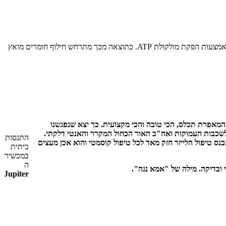
בכל סהרון משובצות 7 נוריות LED אדום באורך גל של 645 ננומטר. אורך גל זה חודר לעומק 5 מ"מ ומעודד את התא ליצר יותר אנרגיה באמצעות הפקת מולקולת ATP. כתוצאה מכך מתרחש חילוף חומרים מואץ
המאפרת תכלס, הכי טובה והכי מקצועית. כך יצא שנפגשנו
Jup, הוא נעים מאד בתחילה יש אור אדום החודר לשכבות העמוקות ואח"כ האור הכחול המקרר והאנטי דלקתי.
התנסות
כנס טיפול הלייזר חזק מאד לכל טיפול קוסמטי והוא אכן מעצים
ביתית
במכשיר
ה
מילה של "אמא נגה".
Jupiter