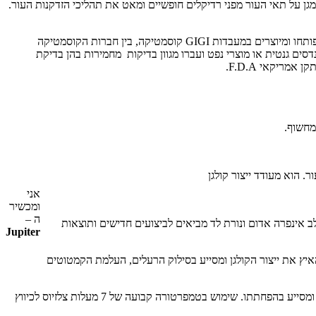
גן ודואג לעור בהיר ורענן. חומצה היאלורונית- מעניקה לחות מוגברת ונפח לעור למראה מוצק. ויטמין E- נוגד חמצון המגן על תאי העור מפני רדיקלים חופשיים ומאט את תהליכי הזדקנות העור.
– מוצרי החברה בסדרת HYALU1.2 פותחו על בסיס מחקר מעמיק ומושתתת על טכנולוגיה מתקדמת ועל החומרים האיכותיים ביותר. המוצרים פותחו ומיוצרים במעבדות GIGI קוסמטיקה, בין חברות הקוסמטיקה
ים גנטית או מוצרי נפט ועברו מגוון בדיקות מחמירות בהן בדיקת
מריקאי F.D.A.
ומחשוף.
 הוא מעודד ייצור קולגן
אני
ומכשיר
ה –
ל ידי נאס"א. הפטנט הייחודי המשלב אינפרה אדום ונורת לד מביאים לביצועים חדישים ותוצאות
Jupiter
יץ את ייצור הקולגן ומסייע בסילוק הרעלים, העלמת הקמטוטים
– טיפול בלד אור כחול וטיפול מקומי בקירור: אנטי דלקתי, מחטא, מבהיר פיגמנטציה שנוצרה כתוצאה מנזקי השמש ובמקביל מטפל באקנה ומסייע בהפחתתו. שימוש בטמפרטורה קבועה של 7 מעלות צלזיוס לכיווץ