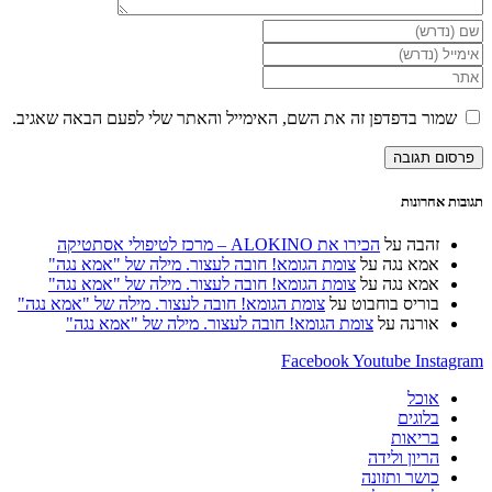
הזן
את
הזן
השם
את
הזן
שלך
כתובת
את
או
דואר
כתובת
שמור בדפדפן זה את השם, האימייל והאתר שלי לפעם הבאה שאגיב.
שם
האלקטרוני
אתר
משתמש
שלך
האינטרנט
כדי
כדי
שלך
להגיב
להגיב
(אופציונלי)
תגובות אחרונות
זהבה
על
הכירו את ALOKINO – מרכז לטיפולי אסתטיקה
אמא נגה
על
צומת הגומא! חובה לעצור. מילה של "אמא נגה"
אמא נגה
על
צומת הגומא! חובה לעצור. מילה של "אמא נגה"
בוריס בוחבוט
על
צומת הגומא! חובה לעצור. מילה של "אמא נגה"
אורנה
על
צומת הגומא! חובה לעצור. מילה של "אמא נגה"
Facebook
Youtube
Instagram
אוכל
בלוגים
בריאות
הריון ולידה
כושר ותזונה