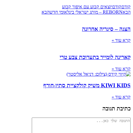
קודם
קודם
יוצאים קבוע עם איפור קבוע
הבא
REBORN – מותג ישראלי בינלאומי חדש
הבא
הצגה – סיגריה אחרונה
קרא עוד »
קארינה לומייר בתערוכת צבע טרי
קרא עוד »
KIWI KIDS משיק קולקציית סתיו-חורף
קרא עוד »
כתיבת תגובה
להגיב