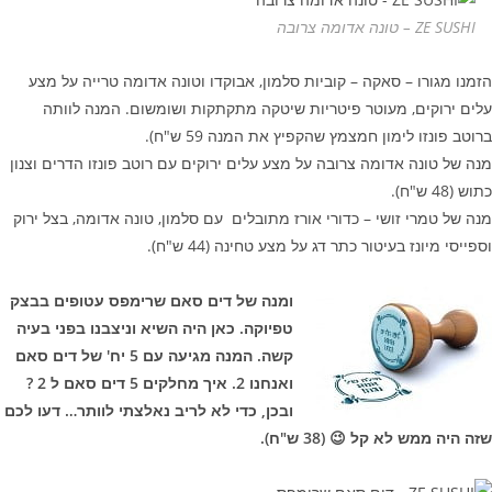
ZE SUSHI – טונה אדומה צרובה
הזמנו מגורו – סאקה – קוביות סלמון, אבוקדו וטונה אדומה טרייה על מצע
עלים ירוקים, מעוטר פיטריות שיטקה מתקתקות ושומשום. המנה לוותה
ברוטב פונזו לימון חמצמץ שהקפיץ את המנה 59 ש"ח).
מנה של טונה אדומה צרובה על מצע עלים ירוקים עם רוטב פונזו הדרים וצנון
כתוש (48 ש"ח).
מנה של טמרי זושי – כדורי אורז מתובלים עם סלמון, טונה אדומה, בצל ירוק
וספייסי מיונז בעיטור כתר דג על מצע טחינה (44 ש"ח).
ומנה של דים סאם שרימפס עטופים בבצק
טפיוקה. כאן היה השיא וניצבנו בפני בעיה
קשה. המנה מגיעה עם 5 יח' של דים סאם
ואנחנו 2. איך מחלקים 5 דים סאם ל 2 ?
ובכן, כדי לא לריב נאלצתי לוותר… דעו לכם
שזה היה ממש לא קל 😉 (38 ש"ח).