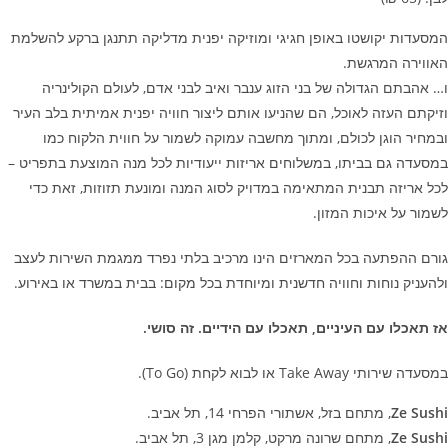
המסעדות יקושטו באופן חגיגי ומוזיקה יפנית מדליקה תתנגן ברקע להשלמת
האווירה המרגשת.
ו… אהבתם הגדולה של בני הזוג ענבר ואיב לבני אדם, לעולם הקולינריה
וזיקתם העזה לאוכל, הם שהניעו אותם ליצור חוויה יפנית אמיתית בלב העיר
ובמחיר הוגן לכולם, ו
מתוך מחשבה עמוקה לשמור על חווית הלקוח כמו
במסעדה גם בביתו, במשלוחים אריזות ייעודיות לכל מנה המוצעת בתפריט –
לכל אריזה תבנית המתאימה במדויק לסוג המנה ומונעת תזוזות, זאת כדי
לשמור על איכות המזון.
גורם ההפתעה בכל המארזים הינו מרכיב בלתי נפרד ממגמת השירות לעצב
ולהעניק נוחות וחוויה חדשנית ומיוחדת בכל מקום: בבית במשרד או באירוע.
אז תאכלו עם העיניים, תאכלו עם הידיים. זה סושי.
במסעדה שירותי Take Away או לבוא לקחת (To Go).
Ze Sushi
, מתחם בזל, אשתורי הפרחי 14, תל אביב.
Ze Sushi
, מתחם שרונה מרקט, קלמן מגן 3, תל אביב.