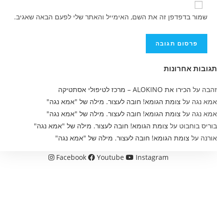
כדי
שלך
אתר
להגיב
שמור בדפדפן זה את השם, האימייל והאתר שלי לפעם הבאה שאגיב.
כדי
האינטרנט
להגיב
שלך
(אופציונלי)
תגובות אחרונות
זהבה
על
הכירו את ALOKINO – מרכז לטיפולי אסתטיקה
אמא נגה
על
צומת הגומא! חובה לעצור. מילה של "אמא נגה"
אמא נגה
על
צומת הגומא! חובה לעצור. מילה של "אמא נגה"
בוריס בוחבוט
על
צומת הגומא! חובה לעצור. מילה של "אמא נגה"
אורנה
על
צומת הגומא! חובה לעצור. מילה של "אמא נגה"
Facebook
Youtube
Instagram
אוכל
בלוגים
בריאות
הריון ולידה