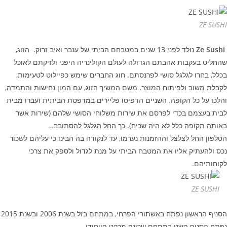
ZE SUSHI
Ze Sushi
נולד לפני 13 שנים במטבחם הביתי של ענבר ואיב זרוק. הזוג,
שהחליט בעקבות אהבתם הגדולה לעולם הקולינריה היפני ולזיקתם לאוכל
בכלל, בחרו לגלגל סושי לפרנסתם. חוג החברים שימש כפיילוט לטעימות,
לקבלת משוב ולפיתוח המוצר. משם המשיך הזוג, עם המון נחישות והתמדה,
והלכו על כל הקופה. השניים הדפיסו פליירים במדפסת הביתית ועברו מבית
לבית בעצמם בכדי לפרסם את שירות משלוחי הסושי שלהם (שירות אשר
באותה תקופה כלל לא היה שכיח). כך החל הגלגל להסתובב…
הטלפון החל לצלצל וההזמנות נערמו, עד לנקודה בה הבינו כי עליהם לשכור
נכס ולהעתיק אליו את המטבח הביתי על מנת לגדול ולספק את צרכי
לקוחותיהם.
ZE SUSHI
הסניף הראשון נפתח באשתורי הפרחי, במתחם בזל בשנת 2006 ובשנת 2015
נפתח הסניף השני במתחם שרונה מרקט הייחודי.