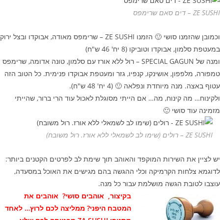
ZE SUSHI – דים סאם שרימפס
וכמובן שהזמנו סושי 🙂 הזמנו ZE SUSHI – שרימפס מאודה, אבוקדו ובצל ירוק
במעטפת סלמון, אבוקדו וטוביקו (8 יח' 46 ש"ח)
ומנה של SPECIAL GAGUN – רול ללא אורז עם סלמון, טונה אדומה, שרימפס
טמפורה, מלפפון, אושינקו, קנפיו, גזר ומעטפת אבוקדו פנימית. כל הטוב הזה
עטוף באצה. מנה מיוחדת ונפלאה 🙂 (4 יח' 48 ש"ח).
ולקינוח… מה קינוח, מה… אם הייתי מסוגלת לאכול עוד הרי ברור, שהייתי
מזמינה עוד סושי 🙂
ZE SUSHI – רולים (שימו לב לשמאלי ללא אורז. רול משובח)
יש לציין את השירות המוקפד והאוהב תוך שימת לב לפרטים הקטנים ביותר:
לדוגמא צלחות הקרמיקה וכלי ההגשה בהם מגישים את האוכל במסעדה,
עוצבו לטובת הגשה מושלמת עבור כל מנה.
בקיצור, אוהבים סושי? אוהבים את
המטבח היפני? ממליצה לכם לרוץ… לאחד