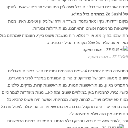
אנחנו אוהבים סושי בכל יום בכל שעה לכן היה טבעי עבורינו שהגענו לסניף
של
Ze Sushi במתחם בזל בת"א.
מקום ידידותי, נקי ומאד נחמד. משדר אווירה של ניקיון וטעים. ראינו מנות
שיוצאות מהמטבח ופשוט התאהבנו. מנות גדולות ומגרות.
התיישבנו בחוץ, מזג אוויר נפלא, רוח מנשבת פשוט כייף. חוצמזה שמתחם בזל
מאד אהוב עלינו על שלל מקומות הבילוי בסביבה.
ZE SUSHI – מגורו סאקה
במסעדה בפנים עומדים 4 שפים הטורחים ומכינים סושי בצורות ובגדלים
שונים ממגוון רחב של פרודוקטים טריים המונחים במקרר לעיני הסועדים.
התפריט מגוון. מנות ראשונות חמות, מנות ראשונות קרות, מרקים, סלטים,
סושי, נגירי, לחמניות באן במילויים שונים ומה לא… מנות מיוחדות לצמחוניים
מנות ספיישלים ועוד… לבחור, קשה. מבחינתי, אפשר היה פשוט להביא כל
מנה בתפריט – היא תתקבל בברכה. או כמו שאומרים, אני יכולה לאכול את כל
התפריט. אין מנה שלא מתאימה לי.
ובכן, לאחר שהעיניים נרגעו והרוק נבלע הזמנו. התמקדנו במנות הראשונות.