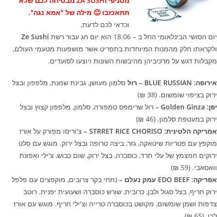
מסניפי ZA SUSHI מבטיחה לכם שלא
תתאכזבו 🙂 מילה של "אמא נגה".
וכדאי לכם לדעת,
יום הסושי הבינלאומי החל ב – 18.06 הוא יום חג עבור רשת
Sushi
Ze
ולקראתו חלק מהמנות המיוחדות בתפריט אשר מושפעות מטעמי העולם,
מקבלות דגש על מרכיביהן מהיבשות השונות ויוצעו לסועדים.
אירופה:
BLUE RUSSIAN
– רול
סלמון מעושן, גבינת שמנת, מלפפון ובצל
ירוק בציפוי שומשום. (38 ₪)
יפן:
Golden Ginza
–
רול שרימפס טמפורה, סלמון, מלפפון קצוץ ובצל
ירוק במעטפת סלמון. (46 ₪)
אמריקה הלטינית:
STRRET RICE CHORISO
–
צ'וריסו מפורק על אורז
מוקפץ עם פטריות שיטאקה, גזר, ביצה טרופה ובצל ירוק. מוגש עם סלט
ירוקים חמצמץ של עלי תרד, כוסברה, בצל ירוק, שום כבוש, צ'ילי ואפונת
וואסאבי. (59 ₪)
אפריקה:
EDO BEEF
עמק נעלם –
נתחי בקר צרובים, מוקפצים עם פלפל
ירוק חריף, בצל סגול ולבן, כרובית, שורש כוסברה ושעועית יפנית. רוטב
צדפות ושמן שומשום, מקושט בכוסברה טרייה וצ'ילי חריף. מוגש עם אורז
לבן. (65 ₪)