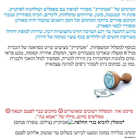
המתחם של "אבוקייק" מסודר למופת עם ספסלים ושולחנות לפיקניק,
פינת חי קטנטנה, מזנון, שירותים ומקלחות, לוקרים, חנייה מסודרת ועובדי
המקום פזורים ברחבי המתחם וכל הזמן דואגים שהכול יהיה מאורגן
ומסודר לבאי הפארק.
מרגע ההגעה עד רגע העזיבה חווינו מקצועיות רבה, שירות למופת וחוויה
מטורפת חושים לנו ולילדים בנוף עוצר נשימה של הירדן.
בנוסף למסלול המשפחות, "אבוקייק" מציעים שייט בסוואנה של הכנרת
מגיל 8 ומעלה שאורכו כשעתיים וחצי, המשלב אווירה קסומה, טבע פראי
ומים בלגונות המחברות בין הירדן לכנרת, וממשיך לנחל הזאכי ולכנרת.
כמו כן, במקום ניתן לשכור ג'יפים לנהיגה עצמאית.
סיימנו את המסלול רטובים ומאושרים 🙂 מחכים כבר לפעם הבאה 🙂
ממליצים בחום, מילה של "אמא נגה".
*מומלץ להביא בגדי החלפה.
קינחנו בגלידה במזנון ונסענו לביתנו בשלום עד שנשוב אליהם לפעם