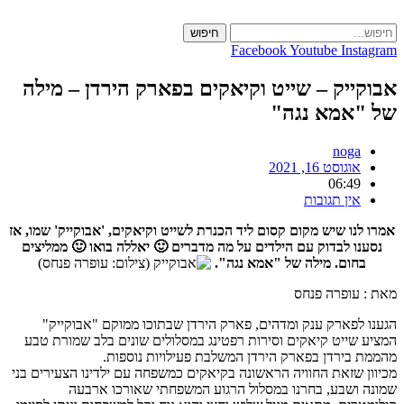
Skip
to
חיפוש
content
Facebook
Youtube
Instagram
אבוקייק – שייט וקיאקים בפארק הירדן – מילה
של "אמא נגה"
noga
אוגוסט 16, 2021
06:49
אין תגובות
אמרו לנו שיש מקום קסום ליד הכנרת לשייט וקיאקים, 'אבוקייק' שמו, אז
נסענו לבדוק עם הילדים על מה מדברים 🙂 יאללה בואו 🙂 ממליצים
בחום. מילה של "אמא נגה".
מאת : עופרה פנחס
הגענו לפארק ענק ומדהים, פארק הירדן שבתוכו ממוקם "אבוקייק"
המציע שייט קיאקים וסירות רפטינג במסלולים שונים בלב שמורת טבע
מהממת בירדן בפארק הירדן המשלבת פעילויות נוספות.
מכיוון שזאת החוויה הראשונה בקיאקים כמשפחה עם ילדינו הצעירים בני
שמונה ושבע, בחרנו במסלול הרגוע המשפחתי שאורכו ארבעה