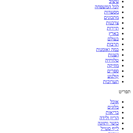
עיצוב
לכל המשפחה
מסעדות
מתכונים
צרכנות
תיירות
בארץ
בעולם
תרבות
במה ואומנות
הצגות
טלוויזיה
מוזיקה
ספרים
קולנוע
תערוכות
תפריט
אוכל
בלוגים
בריאות
הריון ולידה
כושר ותזונה
לייף סטייל