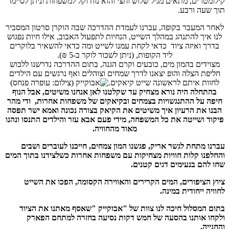
קילומטרים, מתאים מגיל שלוש וחצי והוא נוח וקל למשפחות וניתן לסיימו
תוך שעה ורבע.
לאחר המעבר בקופה, עברנו לעמדת ההדרכה שבה הוקרן סרטון המסביר
לנו איך להתנהג במהלך השייט, הנחיות לתפעול האבוב, אילו חיות נפגוש
בדרך ואיזה ציוד כדאי לקחת עמנו לשייט ומה כדאי להשאיר בלוקרים
ליד הקופות, (ניתן לשכור לוקר ב-5 ₪).
מצוידים בהמון מים, כובעים וקרם הגנה, בתום ההדרכה נדרשנו ללבוש
חליפת הצלה והופ יצאנו לדרך שמחים וצוהלים ואף נרגשים עם הילדים
לחוות איתם לראשונה שייט קיאקים.
בהתחלה היה נורא מצחיק עד שקלטנו לאן אנחנו משיטים, אבל הנוף
חיפה על ההתנגשויות בצמחים ובקיאקים של משפחות אחרות, ודי מהר
הבנו את הרעיון איך משיטים את הקיאק בצורה נכונה ואמא ישר תפסה
פיקוד ושייטה את כל המשפחה, מידי פעם אבא עזר והילדים התנסו ונהנו
מאוד מהחוויה.
עברנו מתחת לגשר אריק, פגשנו המון צמחים, חייכנו לעוברים ושבים
והחלפנו קלות חוויות מצחיקות עם משפחות אחרות כשלצידנו בתוך המים
שחו להם בנעימים דגים קטנים.
ציוץ הציפורים, המים הקרירים והאווירה הקסומה, הפכו את השייט
לחוויה ייחודית במינה.
בתום המסלול חיכה לנו צוות של "אבוקייק "שאסף מאתנו את הציוד
ולקחו אותנו בהסעה של חמש דקות נסיעה בחזרה למתחם הפארק
והחנייה.