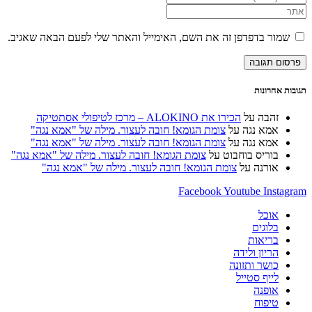
השם
את
הזן
שלך
כתובת
את
או
דואר
כתובת
שמור בדפדפן זה את השם, האימייל והאתר שלי לפעם הבאה שאגיב.
שם
האלקטרוני
אתר
משתמש
שלך
האינטרנט
כדי
כדי
שלך
להגיב
להגיב
(אופציונלי)
תגובות אחרונות
זהבה
על
הכירו את ALOKINO – מרכז לטיפולי אסתטיקה
אמא נגה
על
צומת הגומא! חובה לעצור. מילה של "אמא נגה"
אמא נגה
על
צומת הגומא! חובה לעצור. מילה של "אמא נגה"
בוריס בוחבוט
על
צומת הגומא! חובה לעצור. מילה של "אמא נגה"
אורנה
על
צומת הגומא! חובה לעצור. מילה של "אמא נגה"
Facebook
Youtube
Instagram
אוכל
בלוגים
בריאות
הריון ולידה
כושר ותזונה
לייף סטייל
אופנה
טיפוח