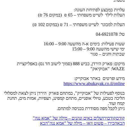
נוספת.
עלויות במבצע לפתיחת העונה:
העלות לילד לשייט משפחתי – 65 ₪ (במקום 76 ₪)
העלות למבוגר לשייט משפחתי – 71 ₪ (במקום 102 ₪)
טל: 04-6921078
שעות פעילות: בימים א-ה מהשעה 9:00 – 16:00
ימי שישי מהשעה 9:00 – 15:00
שבתות וחגים – סגור
מיקום: פארק הירדן, כביש 888 (סמוך לישוב חד נס) באפליקציית
WAZE: "אבוקיאק"
מידע ופרטים באתר אבוקייק:
https://www.abukayak.co.il/online
בנוסף לפעילות של "אבוקייק", במתחם פארק הירדן ניתן לצאת למסלולי
הליכה בטבע, טיולי אופניים, מתחם קמפינג, תצפיות, אמות מים, תחנת
קמח ועוד.
ניתן לקבל מפה מסודרת בכניסה למתחם.
קודם
קודם
ירושלים באים ונהנים – מילה של "אמא נגה"
הבא
הכירו – פשוט וואו – מילה של "אמא נגה"
הבא