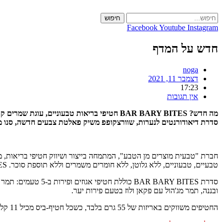
Skip
to
חיפוש
content
Facebook
Youtube
Instagram
חדש על המדף
noga
דצמבר 11, 2021
17:23
אין תגובות
סדרת דיאודורנטים לנערות, שוורצקופפ משיק פאלטת צבעים חדשה, סנו מ
טבעיים, טבעוניים, ללא גלוטן, ללא חומרים משמרים וללא תוספת סוכר. BAR BARY BITES מכילים כ-65% פירות וכ-35% אגוזים וגרעינים. הסוכרים שבחטיף מקורם מהפירות והאגוזים בלבד.
סדרת R BARY BITES
ובננה, תמר מג'הול עם פקאן ולוז בטעם פירות יער.
החטיפים משווקים באריזות של 55 גרם בלבד, כשכל חטיף-ביס מכיל 11 קלוריות בלבד ליחידה.