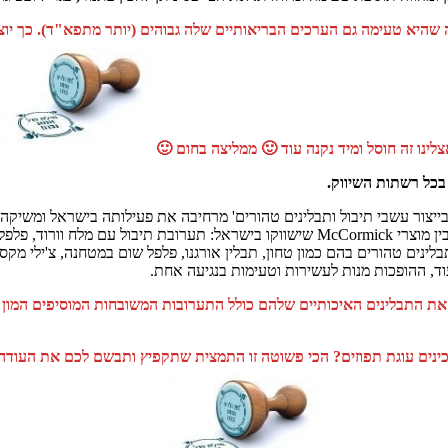
היא טעימה גם הערכים הבריאותיים שלה גבוהים (יותר מתפא"ד). כך יוצא 
ינו זה חוסל ומיד נקנה עוד 🙂 ממליצה בחום 🙂
מ
בעולם, McCormick (מקורמיק), המתמחה בייצור עשבי תיבול ותבלינים טהורים' מרחיבה את פעילותה ב
מטחנות תבלינים בעלות מספר רמות טחינה, להדגשת טעמים בתיבול טרי. בין מוצרי McCormick שישווקו ב
לינים טהורים בהם כמון טחון, תבלין אורגנו, פלפל שום במטחנה, צ'ילי מקסיק
ד, ההופכות מנות לעשירות וטעימות בנגיעה אחת.
אני מאד אוהבת את התבלינים האיכותיים שלהם כולל התערובות המשובחות המוסיפ
ינים עוגת תפוזים? הכי פשוטה זו התמצית שתקפיץ ותבשם לכם את העודה 