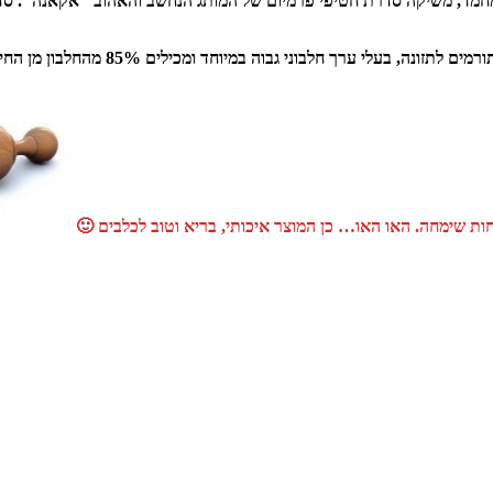
יות מחמד, משיקה סדרת חטיפי פרמיום של המותג הנחשב והאהוב "אקאנה". ס
כיאה למותג, החטיפים מלאי טעם ובריאות 
יחות שימחה. האו האו… כן המוצר איכותי, בריא וטוב לכלבים 🙂