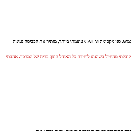
!
מרכך הכביסה מקסימה – moments of calm, פותח בהשראת רגעים קסומים בטבע ומשלב ניחוחות של משב רוח רענן, פאוני וברגמוט. סנו מקסימה CALM עוצמתי ביותר, מותיר את הכביסה נעימה
שקיבלתי מהחייל כשהגיע ליחידה כל האוהל הוצף בריח של המרכך. אהבתי