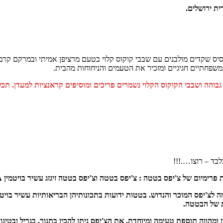
בסיס שקדים מולבנים עם שבבי קוקוס קלוי בטעם מרציפן אמיתי ובמרקם קר
שפחתיים חגיגיים ומזכיר את הטעמים והניחוחות מהבית.
והה ושבבי הקוקוס הקלוי נשמרים פריכים ומוסיפים קראנציות למעדן. תכל
בד – רוצו….!!!
של צ'יפס בטטה : צ'יפס בטטה וצ'יפס בטטה זיגזג עשיר בויטמין A–"אריסטו קראנץ'".
ת של הבטטה.
הווה תוספת טעימה ומיוחדת. את הצ'יפס ניתן להכין בתנור, בגריל ובטיגון