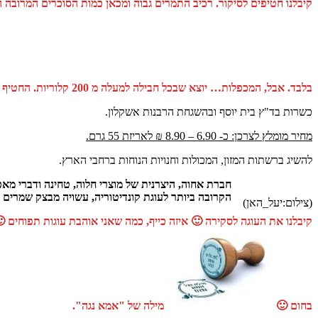
בלבד. אבל, המכפלות… יוצא שבכל חבילה למעלה מ 200 קלוריות. החטיף טעים וממכר 🙂 אהבנו מאד . ממליצה בחום 🙂
כשרות בד"ץ בית יוסף ובהשגחת הרבנות אשקלון.
מחיר מומלץ לצרכן: כ- 6.90 – 8.90 ₪ לאריזת 55 גרם.
להשיג ברשתות המזון, המכולות וחנויות הנוחות ברחבי הארץ.
חברת אחוה, היצרנית של מוצרי חלוה, טחינה ודברי מ
הקרובה ביותר לעוגת קונדיטוריה, עשויה מבצק שמרים א
(צילום:יעל_האן)
קיבלנו את העוגה לסקירה 🙂 איזה כייף, כמה שאני אוהבת עוגות תפוחים 
בחום 🙂
מילה של "אמא נגה".