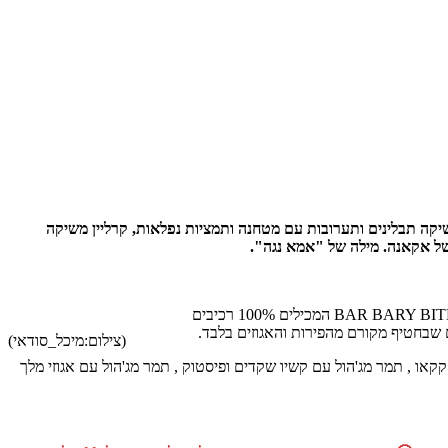
BAR BARY BITES חטיפי בריאות טבעוניים, עוגת שמרים קרנץ תפוח וקינמון, מעדן רוזטה של גד, צ'יפס בטטה מעולה, McCormick משיקה תבלינים ותערובות עם מטחנה ותמציות נפלאות, קרליין משיקה
של אקאנה. מילה של "אמא נגה".
חברת "טבעית מוצרים מן הטבע", המתמחה בייצור ושיווק חטיפי בריאות, משיקה לראשונה בישראל סדרת חטיפי אגוזים ופירות ייחודית, תחת השם BAR BARY BITES המכילים 100% רכיבים
(צילום:מיכל_סודאי)
 לוז, קשיו ושברי פולי קקאו , תמר מג'הול עם קשיו שקדים ופיסטוק , תמר מג'הול עם אגוזי מלך