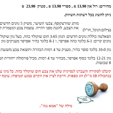
מחירים: רול און 13.90 ₪ , ספריי 13.90 ₪ , סטיק 23.90 ₪
ניתן להשיג בכל רשתות השיווק.
מותג שוורצקופף,
את הצבע, להגנה מפני דהייה. עוצמת צבע הנשמרת לאו
(צילום:הנקל_חו"ל)
הפאלטה כוללת גוונים חדשים: הגוון 3-65 חום שוקולד כהה, בעל גוון שוקולד כהה עם אפקט מוזהב.
גוונים קרים: 6-1 בלונד כהה אפרפר, ו 8-1 בלונד בהיר אפרפר מעניקים גוון טבעי אפרפר בטווח גווני הבלונד עם תוספת טיפוח במהלך ולאחר תהליך הצביעה לתוצאת צבע הנשמרת לאורך זמן.
גוון 10-0 בלונד סופר בהיר, מעניק עד 4 רמות הבהרה ותוצאת צבע משגעת של בלונד טבעי בהיר מאוד.
גוון 12-21 בלונד כסוף אפרפר, מבהיר ע
8 שבועות.
(בתכולת 10 מ"ל) וזוג כפפות. חייבת לציין את הקרם במגע קטיפתי, עוטף יפה את כל השיער. לאחר השטיפה הכיסוי היה מושלם. אפילו השערות הלבנות, המועטות, נצבעו יפה בגוון של חום כהה. אהבתי מאד 🙂
מילה של "אמא נגה".