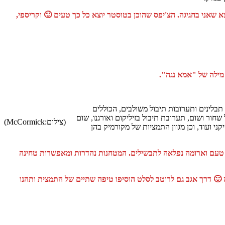
שאני בחגיגה. הצ'יפס שהוכן בטוסטר יוצא כל כך טעים 🙂 וקריספי,
ילה של "אמא נגה".
ישראל ומשיקה תבלינים ותערובות תיבול משולבים, הכוללים
ישראל: תערובת תיבול עם מלח וורוד, פלפל שחור ושום, תערובת תיבול בזיליקום ואורגנו, שום
(צילום:McCormick)
ני ועוד, וכן מגוון התמציות של מקורמיק בהן
ים המון טעם וארומה נפלאה לתבשילים. המטחנות נהדרות ומאפשרות טחינה
🙂 דרך אגב גם לרוטב לסלט הוסיפו טיפה שתיים של התמצית ותהנו