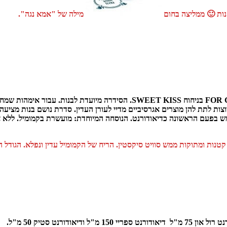
נות 🙂 ממליצה בחום
מילה של "אמא נגה".
קרליין משיקה סדרה חדשה של דיאודורנט נושם סדרת הדאודורנט FOR GILRS בניחוח SS
צות לתת להן מוצרים אגרסיביים מדיי לעורן העדין. סדרת נושם בנות מציעה ד
בפעם הראשונה כדיאודורנט. הנוסחה המיוחדת: מועשרת בקמומיל. ללא אלומ
ות ומתוקות ממש סוויט סיקסטין. הריח של הקמומיל עדין ונפלא. הגודל המו