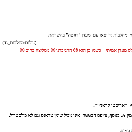
מי. מחלבות גד יצאו עם מעדן "רוזטה" בהשראת
(צילום:מחלבות_גד)
ס מעדן אמיתי – כשמו כן הוא 🙂 התמכרנו 🙂 ממליצה בחום 🙂
צ'יפס הבטטה, מהווה אלטרנטיבה ייחודית וטעימה לצ'יפס המוכר והנדוש. בטטות ידועות בתכונותיהן הבריאותיות עשיר בויטמין A. בנוסף, צ'יפס הבטטה אינו מכיל שומן טראנס וגם לא כולסטרול.
 עמוק.