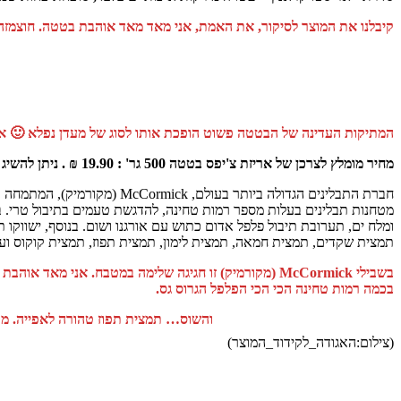
קיבלנו את המוצר לסיקור, את האמת, אני מאד מאד אוהבת בטטה. חוצמזה ש
המתיקות העדינה של הבטטה פשוט הופכת אותו לסוג של מעדן נפלא 🙂 אצל
מחיר מומלץ לצרכן של אריזת צ'יפס בטטה 500 גר' : 19.90 ₪ . ניתן להשיג בכל רשתות השיווק.
חברת התבלינים הגדולה ביותר 
ומלח ים, תערובת תיבול פלפל אדום כתוש עם אורגנו ושום. בנוסף, ישווקו תב
תמצית שקדים, תמצית חמאה, תמצית לימון, תמצית תפוז, תמצית קוקוס ועו
בשבילי McCormick (מקורמיק) זו חגיגה שלימה במטבח. 
בכמה רמות טחינה הכי הכי הפלפל הגרוס גס.
והשוס… תמצית תפוז טהורה לאפייה. מכ
(צילום:האגודה_לקידוד_המוצר)