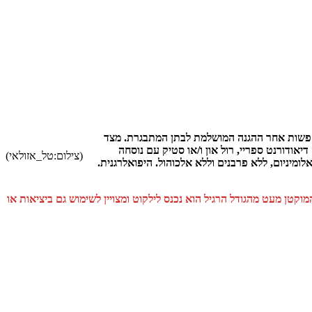
SWEET KI. הסידרה מיועדת לבנות. עבור אימהות שמחפשות אחר ההגנה המושלמת לבתן המתבגרת. מצד
יאודורנט ספריי, רול און ו/או סטיק עם נוסחה
(צילום:טל_אזולאי)
יניום, ללא פרבנים וללא אלכוהול. היפואלרגנית.
קטן מעט מהגודל הרגיל הוא נכנס לילקוט ומצויין לשימוש גם ביציאות או