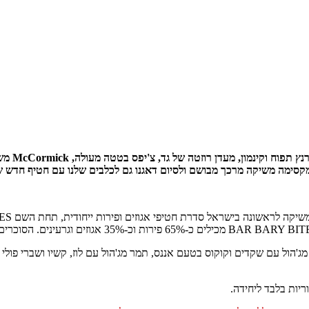
מה חדש? 
קסימה משיקה מרכך מבושם ולסיום דאגנו גם לכלבים שלנו עם חטיף חדש 
BA כוללת חטיפי אגוזים ופירות ב-5 טעמים: תמר מג'הול עם שקדים וקוקוס בטעם אננס, תמר מג'הול עם