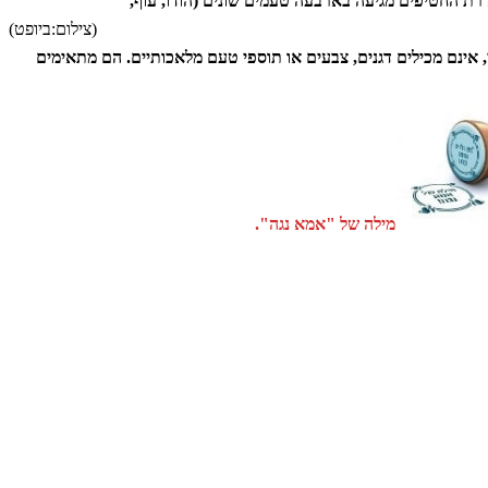
דרת החטיפים מגיעה בארבעה טעמים שונים (הודו, עוף,
(צילום:ביופט)
לכלבים, מהווים פינוק מושלם ותורמים לתזונה, בעלי ערך חלבוני גבוה במיוחד ומכילים 85% מהחלבון מן החי, אינם מכילים דגנים, צבעים או תוספי טעם מלאכותיים. הם מתאימים
מילה של "אמא נגה".