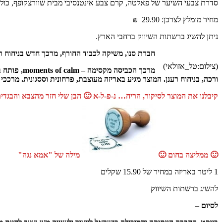
סדרת צבעי השיער של פאלטה, קרם צבע אינטנסיבי מבית שוורצקופף, כוללת 23 גוונ
מחיר מומלץ לצרכן: 29.90 ₪
ניתן להשיג ברשתות השיווק ברחבי הארץ.
חברת סנו, משיקה לכבוד החורף, מרכך ח
(צילום:טל_אזולאי)
ורכה, בניחוח רענן. המוצר מגיע באריזה מעוצבת, פרחונית וססגונית. מרככ
קיבלנו את המוצר לסיקור, הריח… נ-פ-ל-א 🙂 הבן שלי חזר מהצבא והבגדי
🙂 ממליצה בחום 🙂
מילה של "אמא נגה"
1 ליטר באריזה במחיר של 15.90 שקלים
להשיג ברשתות השיווק
לסיום
–