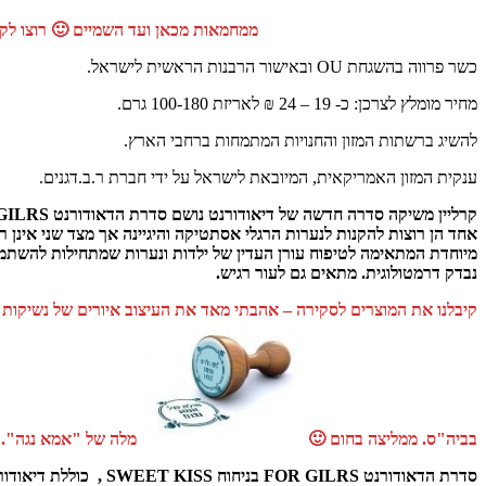
ממחמאות מכאן ועד השמיים 🙂 רוצו לק
כשר פרווה בהשגחת OU ובאישור הרבנות הראשית לישראל.
מחיר מומלץ לצרכן: כ- 19 – 24 ₪ לאריזת 100-180 גרם.
להשיג ברשתות המזון והחנויות המתמחות ברחבי הארץ.
ענקית המזון האמריקאית, המיובאת לישראל על ידי חברת ר.ב.דגנים.
אחד הן רוצות להקנות לנערות הרגלי אסתטיקה והיגיינה אך מצד שני אינן רו
מיוחדת המתאימה לטיפוח עורן העדין של ילדות ונערות שמתחילות להשתמש 
נבדק דרמטולוגית. מתאים גם לעור רגיש.
קיבלנו את המוצרים לסקירה – אהבתי מאד את העיצוב איורים של נשיקות קטנ
בביה"ס. ממליצה בחום 🙂
מלה של "אמא נגה".
סדרת הדאודורנט FOR GILRS בניחוח SWEET KISS , כוללת דיאודורנט רול און 75 מ"ל דיאודורנט ספריי 150 מ"ל ודיאודורנט סטיק 50 מ"ל.