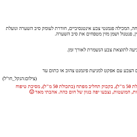
הישראלית. הנוסחה, המכילה פגמנטי צבע אינטנסיביים, חודרת לעומק סיב השערה ונועלת
, פנטנול ושמן מזין מטפחים את סיב השערה.
ליך הצביעה. קרם הצבע עם אפקט למניעת פיגמנט צהוב או כתום עד
(צילום:הנקל_חו"ל)
קיבלנו לסקירה והעברנו לנסיינית שלנו את צבע חום שוקולד כהה. כל מיני ערכת הצבע פאלטה, קרם צבע אינטנסיבי כוללת: שפורפרת קרם צבע (בתכולת 50 מ"ל), בקבוק תחליב מפתח (בתכולת 50 מ"ל), מסיכת טיפוח