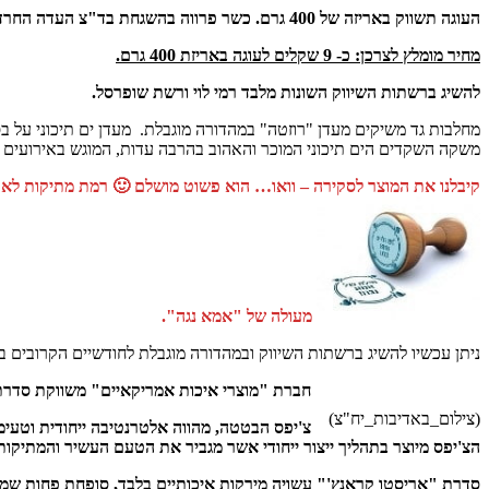
העוגה תשווק באריזה של 400 גרם. כשר פרווה בהשגחת בד"צ העדה החרדית ירושלים.
מחיר מומלץ לצרכן: כ- 9 שקלים לעוגה באריזת 400 גרם.
להשיג ברשתות השיווק השונות מלבד רמי לוי ורשת שופרסל.
מחלבות גד משיקים מעדן "רוזטה" במהדורה מוגבלת. מעדן ים תיכוני על 
משקה השקדים הים תיכוני המוכר והאהוב בהרבה עדות, המוגש באירועים מ
קיבלנו את המוצר לסקירה – וואו… הוא פשוט מושלם 🙂 רמת מתיקות לא גב
מעולה של "אמא נגה".
ניתן עכשיו להשיג ברשתות השיווק ובמהדורה מוגבלת לחודשיים הקרובים בל
חברת "מוצרי איכות אמריקאיים" משווקת סדרת פרימיום 
(צילום_באדיבות_יח"צ)
הצ'יפס מיוצר בתהליך ייצור ייחודי אשר מגביר את הטעם העשיר והמתיקו
סדרת "אריסטו קראנץ'" עשויה מירקות איכותיים בלבד, סופחת פחות שמן ומ