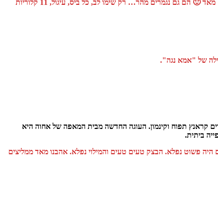
קיבלנו חטיפים לסיקור. רכיב התמרים גבוה ומכאן כמות הסוכרים המרובה היא בפרי, ללא כל תוספת סוכר. החטיפים עגולים כמו ביסים קטנים וטעימים מאד 🙂 הם גם נגמרים מהר… רק שימו לב, כל ביס, עיגול, 11 קלוריות
לה של "אמא נגה".
ים קראנץ תפוח וקינמון. העוגה החדשה מבית המאפה של אחוה היא
ייה ביתית.
 היה פשוט נפלא. הבצק טעים טעים והמילוי נפלא. אהבנו מאד ממליצים