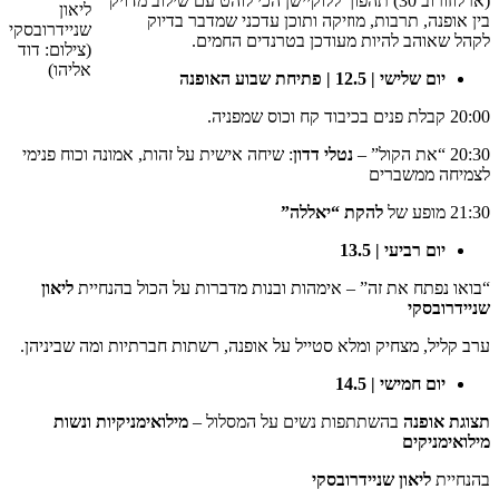
(ארלוזורוב 30) תהפוך ללוקיישן הכי לוהט עם שילוב מדויק
ליאון
בין אופנה, תרבות, מוזיקה ותוכן עדכני שמדבר בדיוק
שניידרובסקי
לקהל שאוהב להיות מעודכן בטרנדים החמים.
(צילום: דוד
אליהו)
יום שלישי | 12.5 | פתיחת שבוע האופנה
20:00 קבלת פנים בכיבוד קח וכוס שמפניה.
20:30 “את הקול” –
נטלי דדון
: שיחה אישית על זהות, אמונה וכוח פנימי
לצמיחה ממשברים
21:30 מופע של
להקת “יאללה”
יום רביעי | 13.5
“בואו נפתח את זה” – אימהות ובנות מדברות על הכול בהנחיית
ליאון
שניידרובסקי
ערב קליל, מצחיק ומלא סטייל על אופנה, רשתות חברתיות ומה שביניהן.
יום חמישי | 14.5
תצוגת אופנה
בהשתתפות נשים על המסלול –
מילואימניקיות ונשות
מילואימניקים
בהנחיית
ליאון שניידרובסקי