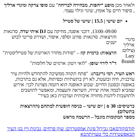
ולאחר מכן
מופע “יחפות
,
מבחירה לבריחה
" עם
סופי צדקה
ו
מינדי ארליך
, סיפור חיים על אומץ, שינוי וגילוי עצמי.
יום שישי | 15.5 | שישי של סטייל
09:00–13:00, דוכני אופנה, מוזיקה עם
DJ
איתי שדה
, סדנאות
והרצאות. סדנאות: פוזינג וסלפי, איפור, ושדרוג פריטי לבוש
מינדי
ישנים
ארליך
(צילום:
הרצאות:
כרמית קזז
– "סודות מחדר הארונות של סטייליסטית"
Lary
Brandt
ד”ר לירוי שופן-
"לואי ויטון: ארגזים של חלומות"
ראש העיר, רמי גרינברג
:
"פתח תקווה ממשיכה להתחדש ולהיות עיר
עדכנית, חיה ובועטת, לא רק בתשתיות ובפיתוח, אלא גם בתרבות,
באופנה ובסגנון החיים. שבוע האופנה הוא דוגמה מצוינת לכך: אירוע
שמביא לבמה אחת יצירה, השראה והעצמה, ומאפשר לתושבים
ולתושבות ליהנות מחוויה איכותית ועדכנית כאן בעיר"
כרטיסים: 30 ₪ | יום שישי – כניסה חופשית למתחם (ההרצאות
בתשלום)
מספר המקומות מוגבל – הרשמה מראש
קודם
קודם
אבן גבירול פינת אמסטרדם: שוק פרחים, גבינות ויין בגן העיר
הבא
פשטידות בלי טעויות
הבא