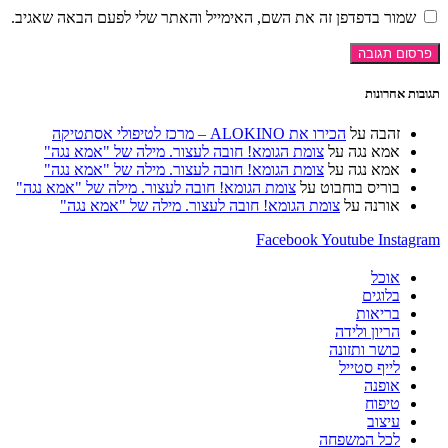
או
דואר
כתובת
שמור בדפדפן זה את השם, האימייל והאתר שלי לפעם הבאה שאגיב.
שם
האלקטרוני
אתר
משתמש
שלך
האינטרנט
כדי
כדי
שלך
להגיב
להגיב
(אופציונלי)
תגובות אחרונות
זהבה
על
הכירו את ALOKINO – מרכז לטיפולי אסתטיקה
אמא נגה
על
צומת הגומא! חובה לעצור. מילה של "אמא נגה"
אמא נגה
על
צומת הגומא! חובה לעצור. מילה של "אמא נגה"
בוריס בוחבוט
על
צומת הגומא! חובה לעצור. מילה של "אמא נגה"
אורנה
על
צומת הגומא! חובה לעצור. מילה של "אמא נגה"
Facebook
Youtube
Instagram
אוכל
בלוגים
בריאות
הריון ולידה
כושר ותזונה
לייף סטייל
אופנה
טיפוח
עיצוב
לכל המשפחה