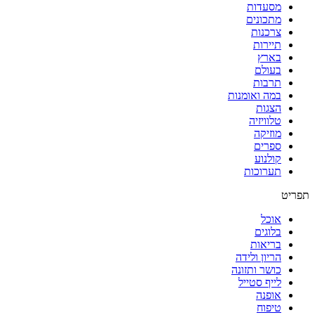
מסעדות
מתכונים
צרכנות
תיירות
בארץ
בעולם
תרבות
במה ואומנות
הצגות
טלוויזיה
מוזיקה
ספרים
קולנוע
תערוכות
תפריט
אוכל
בלוגים
בריאות
הריון ולידה
כושר ותזונה
לייף סטייל
אופנה
טיפוח