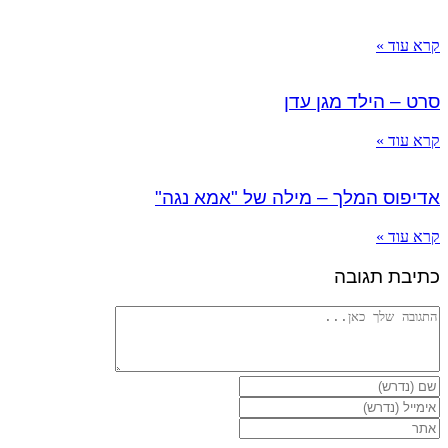
קרא עוד »
סרט – הילד מגן עדן
קרא עוד »
אדיפוס המלך – מילה של "אמא נגה"
קרא עוד »
כתיבת תגובה
להגיב
הזן
את
הזן
השם
את
הזן
שלך
כתובת
את