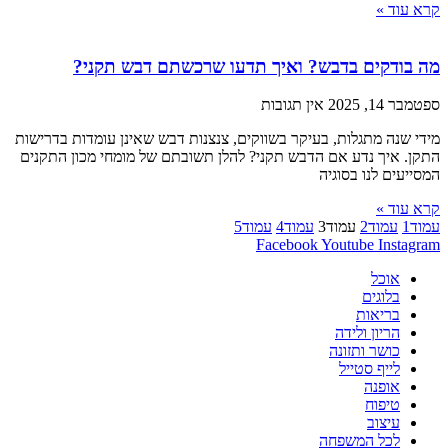
קרא עוד »
מה בודקים בדבש? ואיך תדעו שרכשתם דבש תקני?
ספטמבר 14, 2025
אין תגובות
מידי שנה מתגלות, בעיקר בשווקים, צנצנות דבש שאינן עומדות בדרישות
התקן. איך נדע אם הדבש תקני? להלן תשובתם של מומחי מכון התקנים
המסייעים לנו בסוגיה
קרא עוד »
עמוד
1
עמוד
2
עמוד
3
עמוד
4
עמוד
5
Facebook
Youtube
Instagram
אוכל
בלוגים
בריאות
הריון ולידה
כושר ותזונה
לייף סטייל
אופנה
טיפוח
עיצוב
לכל המשפחה