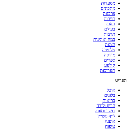
מסעדות
מתכונים
צרכנות
תיירות
בארץ
בעולם
תרבות
במה ואומנות
הצגות
טלוויזיה
מוזיקה
ספרים
קולנוע
תערוכות
תפריט
אוכל
בלוגים
בריאות
הריון ולידה
כושר ותזונה
לייף סטייל
אופנה
טיפוח