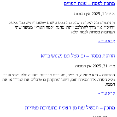
מתכון לפסח – עוגת תפוזים
אפריל 1, 2025
אין תגובות
מתלבטים מה לאפות השנה בחג הפסח, שגם ייטעם וירגיש כמו מאפה
"רגיל"? אין צורך להתלבט יותר! טחנת "קמח הארץ" מציעה שתי
תערובות כשרות לפסח וללא
קרא עוד »
חרוסת בפסח – גם סמל וגם נשנוש בריא
מרץ 31, 2025
אין תגובות
החרוסת – היא מתוקה, טעימה, מעוררת זיכרונות ומהווה חלק בלתי נפרד
מליל הסדר. אותו ממרח חום, ריחני ומתקתק בו טובלים את המרור או את
המצה,
קרא עוד »
מתכון – תבשיל עוף מן הצומח בתערובת פטריות