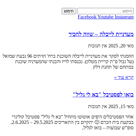
Skip
to
חיפוש
content
Facebook
Youtube
Instagram
מעדניית לייבלה – שווה להכיר
מאי 20, 2025
אין תגובות
הוזמנתי לסקר את מעדניית לייבלה השוכנת ברח' הזיתים 96 גבעת שמואל
(על גבול פ"ת קריית מטלון). נכנסתי לוייז והבנתי שהמעדניה שוכנת
במתחם של תחנת דלק
קרא עוד »
בואו לפסטיבל "בא לי גליל"
מאי 15, 2025
אין תגובות
אחד הפסטיבלים היפים אוטוטו מתחיל "בא לי גליל" פסטיבל קולינרי
בבקעת בית הכרם 🙂 יתקיים בין התאריכים 29.5.2025 – 2.6.2025,
סופ"ש שבועות – בואו לגליל,