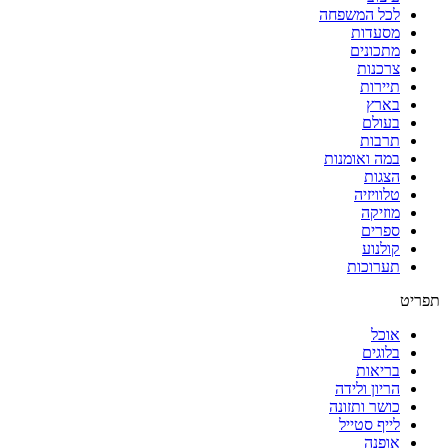
לכל המשפחה
מסעדות
מתכונים
צרכנות
תיירות
בארץ
בעולם
תרבות
במה ואומנות
הצגות
טלוויזיה
מוזיקה
ספרים
קולנוע
תערוכות
תפריט
אוכל
בלוגים
בריאות
הריון ולידה
כושר ותזונה
לייף סטייל
אופנה