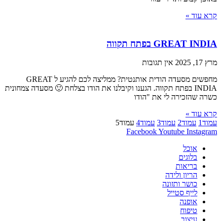
קרא עוד »
GREAT INDIA בפתח תקווה
מרץ 17, 2025
אין תגובות
מחפשים מסעדה הודית אותנטית? ממליצה לכם להגיע ל GREAT
INDIA בפתח תקווה. הגענו וקיבלנו את הודו בצלחת 🙂 מסעדה צמחונית
כשרה שהזכירה לי את "הודו
קרא עוד »
עמוד
1
עמוד
2
עמוד
3
עמוד
4
עמוד
5
Facebook
Youtube
Instagram
אוכל
בלוגים
בריאות
הריון ולידה
כושר ותזונה
לייף סטייל
אופנה
טיפוח
עיצוב