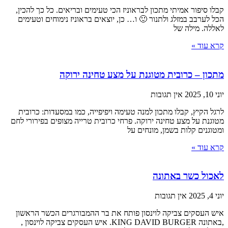
קבלו סיפור אמיתי מתכון לבראוניז הכי טעימים ובריאים. כל כך להכין,
הכל לערבב במזלג ולתנור 🙂 ו… כן, יוצאים בראוניז נימוחים וטעימים
לאללה. מילה של
קרא עוד »
מתכון – כרובית מטוגנת על מצע טחינה ירוקה
יוני 10, 2025
אין תגובות
לרגל הקיץ, קבלו מתכון למנה טעימה ויפיפייה, כמו במסעדות: כרובית
מטוגנת על מצע טחינה ירוקה. פרחי כרובית טרייה מצופים בפירורי לחם
ומטוגנים קלות בשמן, מונחים על
קרא עוד »
לאכול כשר באתונה
יוני 4, 2025
אין תגובות
איש העסקים צביקה לוינסון פותח את בר ההמבורגרים הכשר הראשון
,באתונה KING DAVID BURGER. איש העסקים צביקה לוינסון ,