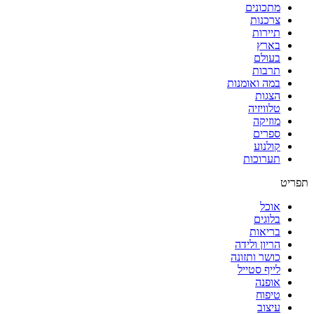
מתכונים
צרכנות
תיירות
בארץ
בעולם
תרבות
במה ואומנות
הצגות
טלוויזיה
מוזיקה
ספרים
קולנוע
תערוכות
תפריט
אוכל
בלוגים
בריאות
הריון ולידה
כושר ותזונה
לייף סטייל
אופנה
טיפוח
עיצוב