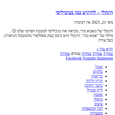
חינקלי – להרגיש כמו בטיביליסי
מאי 21, 2025
אין תגובות
חינקלי של מאמא מרי, מביאה את טיביליסי למטבח הפרטי שלנו 🙂 .
מילה של "אמא נגה". חינקלי הוא כיסון בצק פופולארי מהמטבח הגיאורגי,
בעל צורה
קרא עוד »
עמוד
1
עמוד
2
עמוד
3
עמוד
4
עמוד
5
Facebook
Youtube
Instagram
אוכל
בלוגים
בריאות
הריון ולידה
כושר ותזונה
לייף סטייל
אופנה
טיפוח
עיצוב
לכל המשפחה
מסעדות