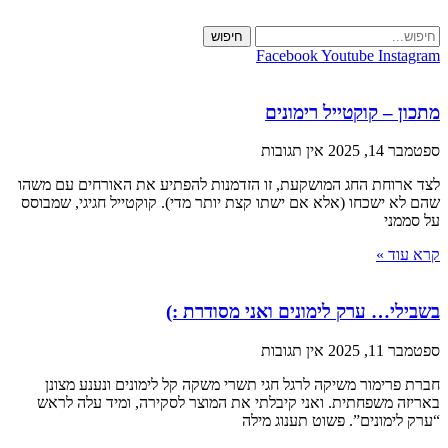
Skip
to
חיפוש
content
Facebook
Youtube
Instagram
מתכון – קוקטייל רימונים
ספטמבר 14, 2025
אין תגובות
לצד ארוחת החג המושקעת, זו הזדמנות להפתיע את האורחים עם משהו
שהם לא ישכחו (אלא אם ישתו קצת יותר מדי). קוקטייל חגיגי, שמבוסס
על סממני
קרא עוד »
בשבילי… ערק לימונים ואני מסודרת :)
ספטמבר 11, 2025
אין תגובות
חברת פרימור משיקה לרגל חגי תשרי משקה קל לימונים ונענע מצונן
באריזה משפחתית. ואני קיבלתי את המוצר לסקירה, ומיד עלה לראש
“ערק לימונים”. פשוט תענוג מילה