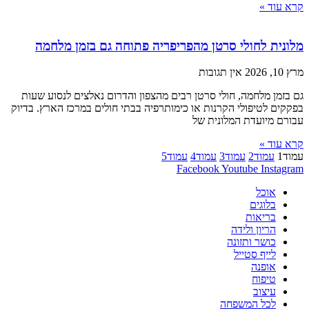
קרא עוד »
מלונית לחולי סרטן מהפריפריה פתוחה גם בזמן מלחמה
מרץ 10, 2026
אין תגובות
גם בזמן מלחמה, חולי סרטן רבים מהצפון והדרום נאלצים לנסוע שעות
בפקקים לטיפולי הקרנות או כימותרפיה בבתי חולים במרכז הארץ. בדיוק
עבורם מיועדת המלונית של
קרא עוד »
עמוד
1
עמוד
2
עמוד
3
עמוד
4
עמוד
5
Facebook
Youtube
Instagram
אוכל
בלוגים
בריאות
הריון ולידה
כושר ותזונה
לייף סטייל
אופנה
טיפוח
עיצוב
לכל המשפחה