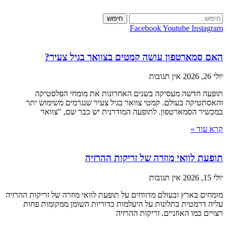
Skip
to
חיפוש
content
Facebook
Youtube
Instagram
האם סמארטפון עושה קמטים בצוואר בגיל צעיר?
יולי 26, 2026
אין תגובות
תופעה חדשה מעסיקה בשנים האחרונות את מומחי הפלסטיקה
והאסתטיקה בעולם. קמטי צוואר בגיל צעיר שנגרמים משימוש יתר
במכשיר הסמארטפון. לתופעה המודרנית יש כבר שם, "צוואר
קרא עוד »
תופעת לוואי מוזרה של זריקות ההרזיה
יולי 15, 2026
אין תגובות
מומחים בארץ ובעולם מדווחים על תופעת לוואי מוזרה של זריקות ההרזיה
עליה דרמטית בתלונות על היעלמות כדוריות השומן ממקומות פחות
רצויים כמו האוזניים. זריקות ההרזיה