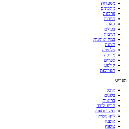
מסעדות
מתכונים
צרכנות
תיירות
בארץ
בעולם
תרבות
במה ואומנות
הצגות
טלוויזיה
מוזיקה
ספרים
קולנוע
תערוכות
תפריט
אוכל
בלוגים
בריאות
הריון ולידה
כושר ותזונה
לייף סטייל
אופנה
טיפוח