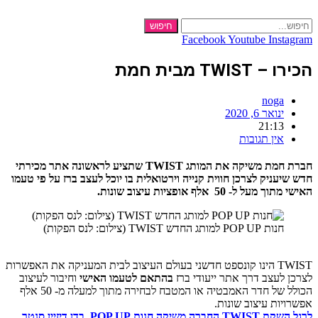
חיפוש
c
Facebook
Youtube
Ins
TWI מבית חמת
noga
ינואר 6, 2020
21:13
אין תגובות
חברת חמת משיקה את המותג TWIST שתציע לראשונה אתר מכירתי
עניק לצרכן חווית קנייה וירטואלית בו יוכל לעצב ברז על פי טעמו
 ל- 50 אלף אופציות עיצוב שונות.
חנות POP UP למותג החדש TWIST (צילום: לנס הפקות)
TWIST הינו קונספט חדשני בעולם העיצוב לבית המעניקה את האפשרות
לעצב דרך אתר ייעודי ברז
בהתאם לטעמו האישי
וחיבור לעיצוב
הכולל של חדר האמבטיה או המטבח לבחירה מתוך למעלה מ- 50 אלף
ות עיצוב שונות.
לרגל השקת TWIST החברה משיקה חנות POP UP בדן דיזיין סנטר