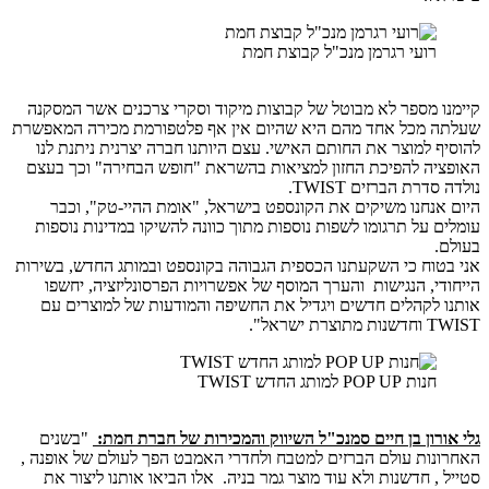
רועי רגרמן מנכ"ל קבוצת חמת
 מספר לא מבוטל של קבוצות מיקוד וסקרי צרכנים אשר המסקנה
 מכל אחד מהם היא שהיום אין אף פלטפורמת מכירה המאפשרת
 למוצר את החותם האישי. עצם היותנו חברה יצרנית ניתנת לנו
ה להפיכת החזון למציאות בהשראת "חופש הבחירה" וכך בעצם
רת הברזים TWIST.
נחנו משיקים את הקונספט בישראל, "אומת ההיי-טק", וכבר
 על תרגומו לשפות נוספות מתוך כוונה להשיקו במדינות נוספות
וח כי השקעתנו הכספית הגבוהה בקונספט ובמותג החדש, בשירות
י, הנגישות והערך המוסף של אפשרויות הפרסונליזציה, יחשפו
לקהלים חדשים ויגדיל את החשיפה והמודעות של למוצרים עם
ישראל".
חנות POP UP למותג החדש TWIST
רון בן חיים סמנכ"ל השיווק והמכירות של חברת חמת:
"בשנים
ות עולם הברזים למטבח ולחדרי האמבט הפך לעולם של אופנה ,
, חדשנות ולא עוד מוצר גמר בניה. אלו הביאו אותנו ליצור את