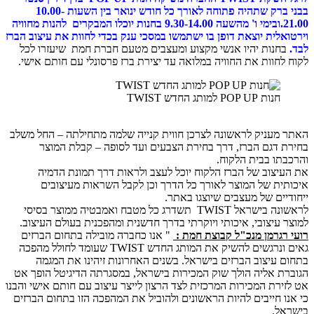
בבני ברק שתהיה פתוחה לאורך כל חודש ינואר בין השעות 10.00-
21.00.ובימי ו' מהשעה 9.30-14.00 בחנות יוכלו המבקרים להנות מחוויה
לית יוצאת דופן בו ישתמשו במסכי ענק בכדי לחוות את עיצוב הברז
נות יהיו אנשי מקצוע ומעצבים מטעם חברת חמת שיעזרו לכל
חוות את החוויה במלואה עד יצירת ברז פרסונלי עם חותם אישי.
חנות POP UP למותג החדש TWIST
עניק לראשונה לצרכן חווית קנייה שלמה מתחילתה – החל משלב
דגם הברז, דרך בחירת הצבעים ועד לסופה – קבלת המוצר
ו בבית הלקוח.
צוב של הברז הלקוח יוכל לעצב ולראות דרך תמונת הדמיה
ת של המוצר לאורך כל הדרך וכן לקבל השראות מעיצובים
ים של מעצבים שיוצגו באתר.
לראשונה בישראל TWIST תשדרג כל מטבח ואמבטיה ממוצר בסיסי
עיצובי, איכותי ויוקרתי בדרך חדשנית ומהפכנית בעולם העיצוב.
גרמן מנכ"ל קבוצת חמת :
" אנו כחברה מובילה בתחום הברזים
גאים ונרגשים להשיק את המותג החדש TWIST שעומד לחולל מהפכה
עיצוב הברזים בישראל. בשנים האחרונות זיהינו את המגמה
 אליה הולך שוק המכירות בישראל, במסגרתה הדיגיטל הופך אט
רת המכירות המרכזית לצד הרצון לייצר עיצוב עם חותם אישי והבנו
 חייבים להיות הראשונים ולהוביל את המהפכה הזו בתחום הברזים
ל.