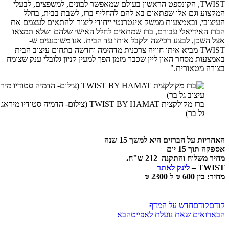
TWIST, הקונספט הראשון בעולם שמאפשר לבונים, למשפצים, לבעלי
 וגם אלו שפתאום בא להם להחליף ברז, לשבת בבית, בחלל
י, ובאמצעות ממשק אינטרנטי ייחודי ליצור ולהתאים לעצמם את
אידיאלי עבורם, ברז שמתאים לחלל האישי שלהם ושלא תמצאו
כן, לבצע רכישה ולקבל אותו עד הבית. אנו משוכנעים ש-
TWIST מביא איתו חוויה צרכנית מדהימה וחדשה בתחום עיצוב הבית
ת מסחר האון ליין שכבר מזמן הפך למעין קניון גלובלי ענק שצומח
מטאורית."
ברז מקולקצית TWIST BY HAMAT (צילום- הדמיה סטודיו מיראג עיצוב
גל בר)
 על הברזים היא למשך 15 שנה
ך 15 יום
וח והתקנה 212 ש"ח.
T
–
לינק לאתר
 ל 2300 ₪
ודם
חדש על המדף
אים שאת נועלת לאפייט
הבא