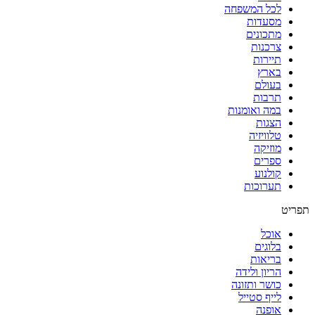
לכל המשפחה
מסעדות
מתכונים
צרכנות
תיירות
בארץ
בעולם
תרבות
במה ואומנות
הצגות
טלוויזיה
מוזיקה
ספרים
קולנוע
תערוכות
אוכל
בלוגים
בריאות
הריון ולידה
כושר ותזונה
לייף סטייל
אופנה