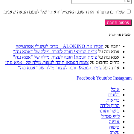
ור בדפדפן זה את השם, האימייל והאתר שלי לפעם הבאה שאגיב.
וני
ש
רנט
נלי)
אחרונות
זהבה
על
הכירו את ALOKINO – מרכז לטיפולי אסתטיקה
אמא נגה
על
צומת הגומא! חובה לעצור. מילה של "אמא נגה"
אמא נגה
על
צומת הגומא! חובה לעצור. מילה של "אמא נגה"
בוריס בוחבוט
על
צומת הגומא! חובה לעצור. מילה של "אמא נגה"
אורנה
על
צומת הגומא! חובה לעצור. מילה של "אמא נגה"
Facebook
Youtube
Ins
אוכל
בלוגים
בריאות
הריון ולידה
כושר ותזונה
לייף סטייל
אופנה
טיפוח
עיצוב